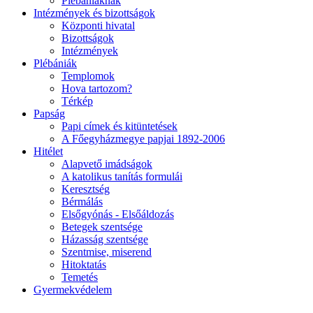
Plébániáknak
Intézmények és bizottságok
Központi hivatal
Bizottságok
Intézmények
Plébániák
Templomok
Hova tartozom?
Térkép
Papság
Papi címek és kitüntetések
A Főegyházmegye papjai 1892-2006
Hitélet
Alapvető imádságok
A katolikus tanítás formulái
Keresztség
Bérmálás
Elsőgyónás - Elsőáldozás
Betegek szentsége
Házasság szentsége
Szentmise, miserend
Hitoktatás
Temetés
Gyermekvédelem