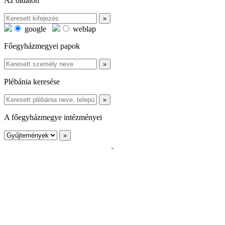
Az oldalon
google
weblap
Főegyházmegyei papok
Plébánia keresése
A főegyházmegye intézményei