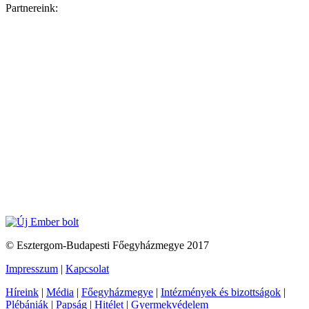
Partnereink:
© Esztergom-Budapesti Főegyházmegye 2017
Impresszum
|
Kapcsolat
Híreink
|
Média
|
Főegyházmegye
|
Intézmények és bizottságok
|
Plébániák
|
Papság
|
Hitélet
|
Gyermekvédelem