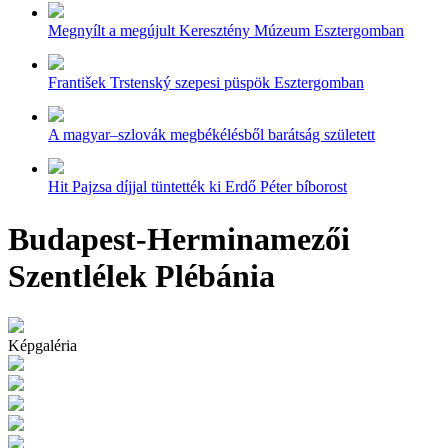
Megnyílt a megújult Keresztény Múzeum Esztergomban
František Trstenský szepesi püspök Esztergomban
A magyar–szlovák megbékélésből barátság született
Hit Pajzsa díjjal tüntették ki Erdő Péter bíborost
Budapest-Herminamezői
Szentlélek Plébánia
Képgaléria