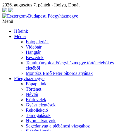
2026. augusztus 7. péntek
Ibolya, Donát
•
Menü
Híreink
Média
Fotógalériák
Videótár
Hangtár
Beszédek
Tanulmányok a Főegyházmegye történetéből és
életéből
Montázs Erdő Péter bíboros atyának
Főegyházmegye
Főpapjaink
Történet
Névtár
Körlevelek
Gyászjelentések
Rekollekció
Támogatások
Nyomtatványok
Segédanyag a plébánosi vizsgához