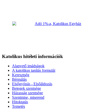
Katolikus hitéleti információk
Alapvető imádságok
A katolikus tanítás formulái
Keresztség
Bérmálás
Elsőgyónás - Elsőáldozás
Betegek szentsége
Házasság szentsége
Szentmise, miserend
Hitoktatás
Temetés