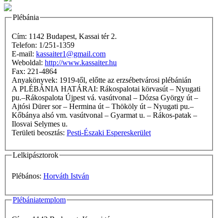
Plébánia
Cím: 1142 Budapest, Kassai tér 2.
Telefon: 1/251-1359
E-mail:
kassaiter1@gmail.com
Weboldal:
http://www.kassaiter.hu
Fax: 221-4864
Anyakönyvek: 1919-től, előtte az erzsébetvárosi plébánián
A PLÉBÁNIA HATÁRAI: Rákospalotai körvasút – Nyugati
pu.–Rákospalota Újpest vá. vasútvonal – Dózsa György út –
Ajtósi Dürer sor – Hermina út – Thököly út – Nyugati pu.–
Kőbánya alsó vm. vasútvonal – Gyarmat u. – Rákos-patak –
Ilosvai Selymes u.
Területi beosztás:
Pesti-Északi Espereskerület
Lelkipásztorok
Plébános:
Horváth István
Plébániatemplom