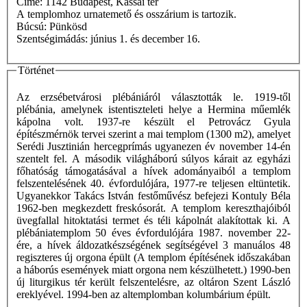
Címe: 1142 Budapest, Kassai tér
A templomhoz urnatemető és osszárium is tartozik.
Búcsú: Pünkösd
Szentségimádás: június 1. és december 16.
Történet
Az erzsébetvárosi plébániáról választották le. 1919-től
plébánia, amelynek istentiszteleti helye a Hermina műemlék
kápolna volt. 1937-re készült el Petrovácz Gyula
építészmérnök tervei szerint a mai templom (1300 m2), amelyet
Serédi Jusztinián hercegprímás ugyanezen év november 14-én
szentelt fel. A második világháború súlyos kárait az egyházi
főhatóság támogatásával a hívek adományaiból a templom
felszentelésének 40. évfordulójára, 1977-re teljesen eltüntetik.
Ugyanekkor Takács István festőművész befejezi Kontuly Béla
1962-ben megkezdett freskósorát. A templom kereszthajóiból
üvegfallal hitoktatási termet és téli kápolnát alakítottak ki. A
plébániatemplom 50 éves évfordulójára 1987. november 22-
ére, a hívek áldozatkészségének segítségével 3 manuálos 48
regiszteres új orgona épült (A templom építésének időszakában
a háborús események miatt orgona nem készülhetett.) 1990-ben
új liturgikus tér került felszentelésre, az oltáron Szent László
ereklyével. 1994-ben az altemplomban kolumbárium épült.