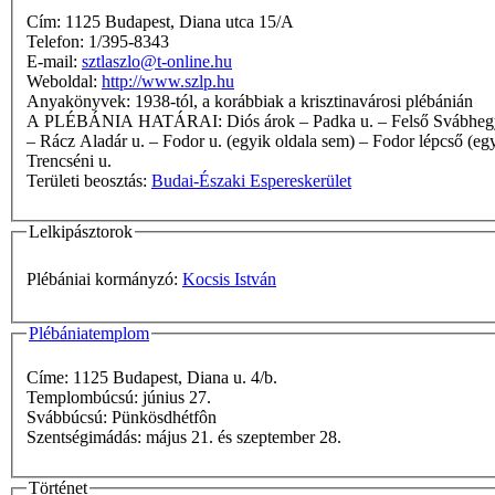
Cím: 1125 Budapest, Diana utca 15/A
Telefon: 1/395-8343
E-mail:
sztlaszlo@t-online.hu
Weboldal:
http://www.szlp.hu
Anyakönyvek: 1938-tól, a korábbiak a krisztinavárosi plébánián
A PLÉBÁNIA HATÁRAI: Diós árok – Padka u. – Felső Svábhegyi u. – Galgóczy u. – Kútvölgyi út – Csillagvölgyi u. – TVT határa – Eötvös út – Hegyhát út – Csíz u. – Hegyhát út – János Zsigmond u.
– Rácz Aladár u. – Fodor u. (egyik oldala sem) – Fodor lépcső (eg
Trencséni u.
Területi beosztás:
Budai-Északi Espereskerület
Lelkipásztorok
Plébániai kormányzó:
Kocsis István
Plébániatemplom
Címe: 1125 Budapest, Diana u. 4/b.
Templombúcsú: június 27.
Svábbúcsú: Pünkösdhétfôn
Szentségimádás: május 21. és szeptember 28.
Történet