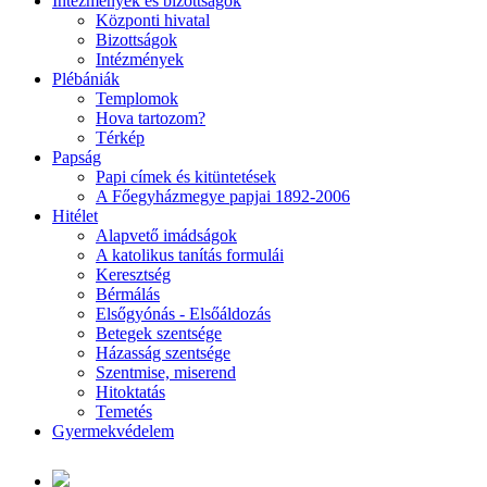
Intézmények és bizottságok
Központi hivatal
Bizottságok
Intézmények
Plébániák
Templomok
Hova tartozom?
Térkép
Papság
Papi címek és kitüntetések
A Főegyházmegye papjai 1892-2006
Hitélet
Alapvető imádságok
A katolikus tanítás formulái
Keresztség
Bérmálás
Elsőgyónás - Elsőáldozás
Betegek szentsége
Házasság szentsége
Szentmise, miserend
Hitoktatás
Temetés
Gyermekvédelem