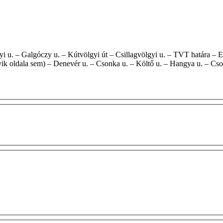
yik oldala sem) – Denevér u. – Csonka u. – Költő u. – Hangya u. – Cso