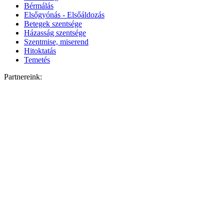
Bérmálás
Elsőgyónás - Elsőáldozás
Betegek szentsége
Házasság szentsége
Szentmise, miserend
Hitoktatás
Temetés
Partnereink: