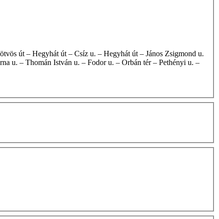
rna u. – Thomán István u. – Fodor u. – Orbán tér – Pethényi u. –