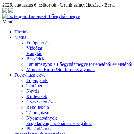
2026. augusztus 6. csütörtök
Urunk színeváltozása
Berta
•
•
Menü
Híreink
Média
Fotógalériák
Videótár
Hangtár
Beszédek
Tanulmányok a Főegyházmegye történetéből és életéből
Montázs Erdő Péter bíboros atyának
Főegyházmegye
Főpapjaink
Történet
Névtár
Körlevelek
Gyászjelentések
Rekollekció
Támogatások
Nyomtatványok
Segédanyag a plébánosi vizsgához
Plébániáknak