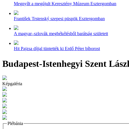
Megnyílt a megújult Keresztény Múzeum Esztergomban
František Trstenský szepesi püspök Esztergomban
A magyar–szlovák megbékélésből barátság született
Hit Pajzsa díjjal tüntették ki Erdő Péter bíborost
Budapest-Istenhegyi Szent Lász
Képgaléria
Plébánia