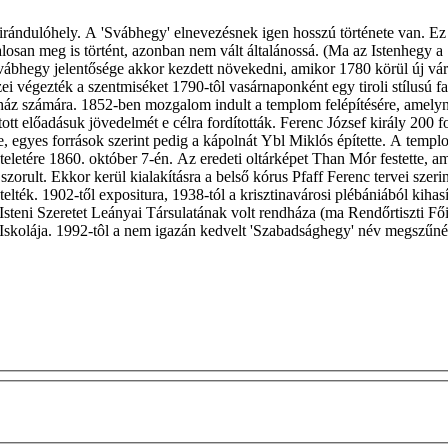
irándulóhely. A 'Svábhegy' elnevezésnek igen hosszú története van. Ez
talosan meg is történt, azonban nem vált általánossá. (Ma az Istenhegy
Svábhegy jelentősége akkor kezdett növekedni, amikor 1780 körül új vár
készei végezték a szentmiséket 1790-tôl vasárnaponként egy tiroli stílus
aház számára. 1852-ben mozgalom indult a templom felépítésére, amelyne
tt előadásuk jövedelmét e célra fordították. Ferenc József király 200 fo
, egyes források szerint pedig a kápolnát Ybl Miklós építette. A temp
zteletére 1860. október 7-én. Az eredeti oltárképet Than Mór festette, a
zorult. Ekkor kerül kialakításra a belső kórus Pfaff Ferenc tervei szer
lték. 1902-től expositura, 1938-tól a krisztinavárosi plébániából kihasí
z Isteni Szeretet Leányai Társulatának volt rendháza (ma Rendőrtiszti 
kolája. 1992-tôl a nem igazán kedvelt 'Szabadsághegy' név megszűnésé