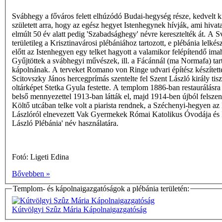
Svábhegy a főváros felett elhúzódó Budai-hegység része, kedvelt k
született arra, hogy az egész hegyet Istenhegynek hívják, ami hiva
elmúlt 50 év alatt pedig 'Szabadsághegy' névre keresztelték át. A 
területileg a Krisztinavárosi plébániához tartozott, e plébánia lel
előtt az Istenhegyen egy telket hagyott a valamikor felépítendő im
Gyűjtöttek a svábhegyi művészek, ill. a Fácánnál (ma Normafa) tarto
kápolnának. A terveket Romano von Ringe udvari építész készítette
Scitovszky János hercegprímás szentelte fel Szent László király tis
oltárképet Stetka Gyula festette. A templom 1886-ban restaurálásra s
belső mennyezettel 1913-ban látták el, majd 1914-ben újból felszente
Költő utcában telke volt a piarista rendnek, a Széchenyi-hegyen a
Lászlóról elnevezett Vak Gyermekek Római Katolikus Óvodája és Is
László Plébánia' név használatára.
Fotó: Ligeti Edina
Bővebben »
Templom- és kápolnaigazgatóságok a plébánia területén:
Kútvölgyi Szûz Mária Kápolnaigazgatóság