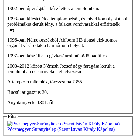
1992-ben új világítást készítettek a templomban.
1993-ban kifestették a templombelsőt, és mivel komoly statikai
problémákra derült fény, a falakat vonóvasakkal erősítették
meg.
1996-ban Németországból Ahlborn H3 típusú elektromos
orgonát vásároltak a harmónium helyett.
1997-ben készült el a gázkazánról működő padfűtés.
2008–2012 között Németh József négy faragása került a
templomban és környékén elhelyezésre.
A templom műemlék, törzsszáma 7355.
Búcsú: augusztus 20.
Anyakönyvek: 1801-től.
Fília:
Pócsmegyer-Surányitelep (Szent István Király Kápolna)