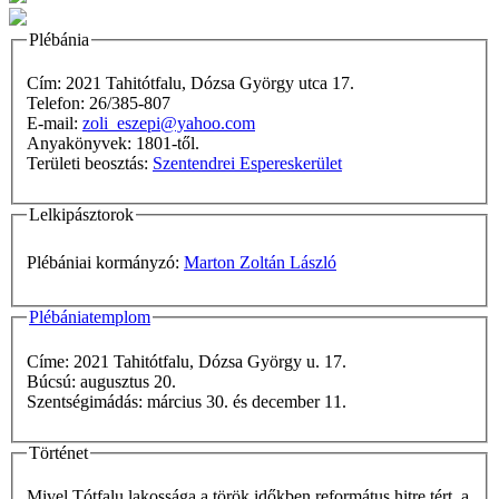
Plébánia
Cím: 2021 Tahitótfalu, Dózsa György utca 17.
Telefon: 26/385-807
E-mail:
zoli_eszepi@yahoo.com
Anyakönyvek: 1801-től.
Területi beosztás:
Szentendrei Espereskerület
Lelkipásztorok
Plébániai kormányzó:
Marton Zoltán László
Plébániatemplom
Címe: 2021 Tahitótfalu, Dózsa György u. 17.
Búcsú: augusztus 20.
Szentségimádás: március 30. és december 11.
Történet
Mivel Tótfalu lakossága a török időkben református hitre tért, a