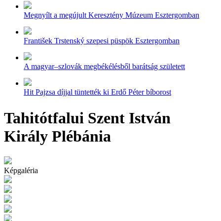
Megnyílt a megújult Keresztény Múzeum Esztergomban
František Trstenský szepesi püspök Esztergomban
A magyar–szlovák megbékélésből barátság született
Hit Pajzsa díjjal tüntették ki Erdő Péter bíborost
Tahitótfalui Szent István
Király Plébánia
Képgaléria