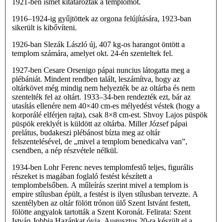
1921-ben ismét kitatarozták a templomot.
1916–1924-ig gyűjtöttek az orgona felújítására, 1923-ban
sikerült is kibővíteni.
1926-ban Slezák László új, 407 kg-os harangot öntött a
templom számára, amelyet okt. 24-én szenteltek fel.
1927-ben Cesare Orsenigo pápai nuncius látogatta meg a
plébániát. Mindent rendben talált, leszámítva, hogy az
oltárkövet még mindig nem helyezték be az oltárba és nem
szentelték fel az oltárt. 1933–34-ben rendezték ezt, bár az
utasítás ellenére nem 40×40 cm-es mélyedést véstek (hogy a
korporálé elférjen rajta), csak 8×8 cm-est. Shvoy Lajos püspök
püspök ereklyét is küldött az oltárba. Miller József pápai
prelátus, budakeszi plébánost bízta meg az oltár
felszentelésével, de „mivel a templom benedicalva van”,
csendben, a nép részvétele nélkül.
1934-ben Lohr Ferenc neves templomfestő teljes, figurális
részeket is magában foglaló festést készített a
templombelsőben. A műleírás szerint mivel a templom is
empire stílusban épült, a festést is ilyen stílusban tervezte. A
szentélyben az oltár fölött trónon ülő Szent Istvánt festett,
fölötte angyalok tartották a Szent Koronát. Felirata: Szent
István Jobbja Hazánkat óvja. Augusztus 20-ra készült el a