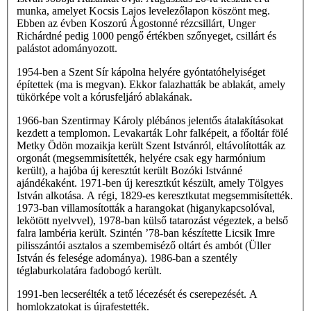
munka, amelyet Kocsis Lajos levelezőlapon köszönt meg.
Ebben az évben Koszorú Ágostonné rézcsillárt, Unger
Richárdné pedig 1000 pengő értékben szőnyeget, csillárt és
palástot adományozott.
1954-ben a Szent Sír kápolna helyére gyóntatóhelyiséget
építettek (ma is megvan). Ekkor falazhatták be ablakát, amely
tükörképe volt a kórusfeljáró ablakának.
1966-ban Szentirmay Károly plébános jelentős átalakításokat
kezdett a templomon. Levakarták Lohr falképeit, a főoltár fölé
Metky Ödön mozaikja került Szent Istvánról, eltávolították az
orgonát (megsemmisítették, helyére csak egy harmónium
került), a hajóba új keresztút került Bozóki Istvánné
ajándékaként. 1971-ben új keresztkút készült, amely Tölgyes
István alkotása. A régi, 1829-es keresztkutat megsemmisítették.
1973-ban villamosították a harangokat (higanykapcsolóval,
lekötött nyelvvel), 1978-ban külső tatarozást végeztek, a belső
falra lambéria került. Szintén ’78-ban készítette Licsik Imre
pilisszántói asztalos a szembemiséző oltárt és ambót (Üller
István és felesége adománya). 1986-ban a szentély
téglaburkolatára fadobogó került.
1991-ben lecserélték a tető lécezését és cserepezését. A
homlokzatokat is újrafestették.