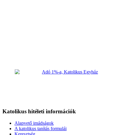
Katolikus hitéleti információk
Alapvető imádságok
A katolikus tanítás formulái
Keresztség