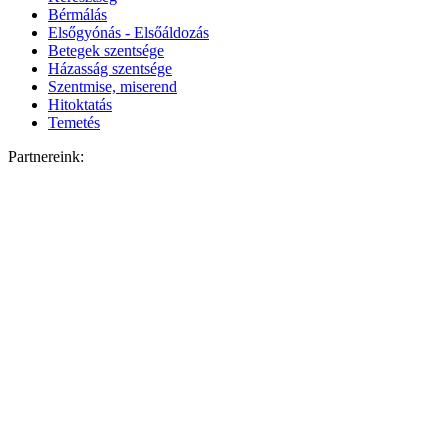
Bérmálás
Elsőgyónás - Elsőáldozás
Betegek szentsége
Házasság szentsége
Szentmise, miserend
Hitoktatás
Temetés
Partnereink: