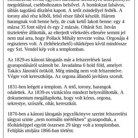
megoldással, csehboltozatos belsővel. A homlokzat falsávos,
táblás tagolású díszítést kapott. A tetőt zsindellyel fedték. A
torony alsó rész kőből, felső része fából készült. Három
harangnak volt benne hely, de csak kettő lakott benne: egy 4
mázsa 35 font súlyú és egy 2 mázsás. Oltárát Szt. István
tiszteletére állították, az elterjedt vélekedés ellenére semmi jel
nem utal arra, hogy Pollack Mihály tervezte volna. Orgonája 4
regiszteres volt. A (feltételezhető) oltárképen kívül mindössze
egy Szt. Vendel kép volt a templomban.
Az 1829-es kánoni látogatás már a felszerelések lassú
gyarapodásáról számolt be. Javadalma 6 hold föld, amelyet
Takács Jánostól örökölt. Még mindig nem volt felszentelve.
Végre volt keresztkútja. Az orgona állandó javításra szorult.
1831-ben leégett a templom. A tető, torony, harangok
odalettek. Az 1839-es vizitációra mindezt helyreállították. A
dokumentum megállapította, hogy volt kórus, orgona,
sekrestye, szószék, oltár, keresztkút.
1870-ben a kánoni látogatás jegyzőkönyve szerint felszerelési
tárgyai szinte „nem normális mértékben” gyarapodtak, a
főoltárképpel együtt összesen 29 tárgy volt a templomban.
Felújítás utoljára 1866-ban történt.