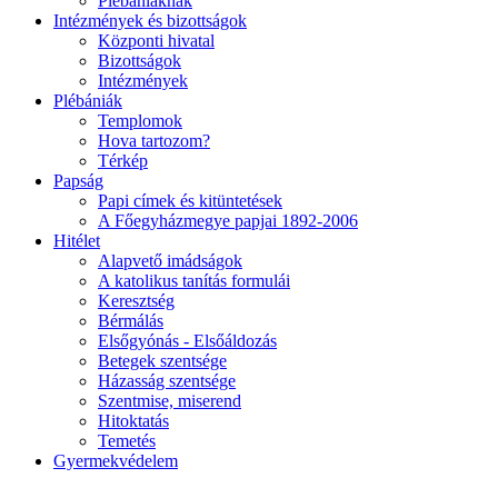
Plébániáknak
Intézmények és bizottságok
Központi hivatal
Bizottságok
Intézmények
Plébániák
Templomok
Hova tartozom?
Térkép
Papság
Papi címek és kitüntetések
A Főegyházmegye papjai 1892-2006
Hitélet
Alapvető imádságok
A katolikus tanítás formulái
Keresztség
Bérmálás
Elsőgyónás - Elsőáldozás
Betegek szentsége
Házasság szentsége
Szentmise, miserend
Hitoktatás
Temetés
Gyermekvédelem