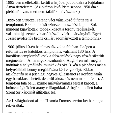
1885-ben mellékoltár került a hajóba, jobboldalra a Fájdalmas
Anya tiszteletére. (Az oltáron lévő Pieta szobor 1950 óta a
plébánián van, mert nem találták művészinek.)
1899-ben Stauczel Ferenc váci vállalkozó újította fel a
templomot. Ekkor a belső színezett meszelést kapott. Sok
mindent kijavítottak, többek között a torony fedélszékét,
valamint új szenteltvíztartó készült vörös márványból. Egert
József nyolcégős bronz csillárt adományozott a templomnak.
1900. július 10-én hatalmas tűz volt a faluban. Leégett a
református és katolikus templom is, valamint 130 ház. A
katolikus templomból csak a felszerelések nagy részét sikerült
megmenteni. A harangok lezuhantak. Aug. 4-én már meg is
indultak a helyreállítási munkák és okt. 31-én a plébános már a
helyreállított torony megáldására kért engedélyt. Ekkor
alakíthatták ki a jelenlegi hegyes gúlasisakot (a korábbi talán
egy barokkos lehetett, de erről ábrázolás nem maradt fenn). A
templom fala belül szürke márványmintás festést kapott, a
boltozat égkék lett arany csillagokkal. A bejárat mellett balra
Szent Sír kápolnát állítottak fel.
Az I. világháború alatt a Historia Domus szerint két harangot
rekviráltak.