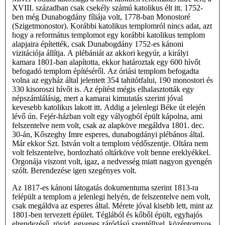
XVIII. században csak csekély számú katolikus élt itt. 1752-
ben még Dunabogdány fíliája volt, 1778-ban Monostoré
(Szigetmonostor). Korábbi katolikus templomról nincs adat, azt
hogy a református templomot egy korábbi katolikus templom
alapjaira építették, csak Dunabogdány 1752-es kánoni
vizitációja állítja. A plébániát az akkori kegyúr, a királyi
kamara 1801-ban alapította, ekkor határoztak egy 600 hívőt
befogadó templom építéséről. Az óriási templom befogadta
volna az egyház által jelentett 354 tahitótfalui, 190 monostori és
330 kisoroszi hívőt is. Az építést mégis elhalasztották egy
népszámlálásig, mert a kamarai kimutatás szerint jóval
kevesebb katolikus lakott itt. Addig a jelenlegi Béke út elején
lévő ún. Fejér-házban volt egy vályogból épült kápolna, ami
felszentelve nem volt, csak az alapköve megáldva 1801. dec.
30-án, Kőszeghy Imre esperes, dunabogdányi plébános által.
Már ekkor Szt. István volt a templom védőszentje. Oltára nem
volt felszentelve, hordozható oltárköve volt benne ereklyékkel.
Orgonája viszont volt, igaz, a nedvesség miatt nagyon gyengén
szólt. Berendezése igen szegényes volt.
Az 1817-es kánoni látogatás dokumentuma szerint 1813-ra
felépült a templom a jelenlegi helyén, de felszentelve nem volt,
csak megáldva az esperes által. Mérete jóval kisebb lett, mint az
1801-ben tervezett épület. Téglából és kőből épült, egyhajós
elrendezésű, rövid, egyenes záródású szentéllyel, középtornyos