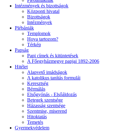
Plébániáknak
Intézmények és bizottságok
Központi hivatal
Bizottságok
Intézmények
Plébániák
Templomok
Hova tartozom?
Térkép
Papság
Papi címek és kitüntetések
A Főegyházmegye papjai 1892-2006
Hitélet
Alapvető imádságok
A katolikus tanítás formulái
Keresztség
Bérmálás
Elsőgyónás - Elsőáldozás
Betegek szentsége
Házasság szentsége
Szentmise, miserend
Hitoktatás
Temetés
Gyermekvédelem