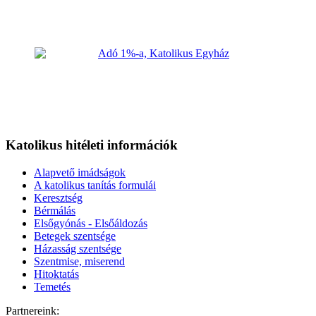
Katolikus hitéleti információk
Alapvető imádságok
A katolikus tanítás formulái
Keresztség
Bérmálás
Elsőgyónás - Elsőáldozás
Betegek szentsége
Házasság szentsége
Szentmise, miserend
Hitoktatás
Temetés
Partnereink: