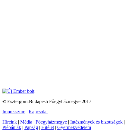
© Esztergom-Budapesti Főegyházmegye 2017
Impresszum
|
Kapcsolat
Híreink
|
Média
|
Főegyházmegye
|
Intézmények és bizottságok
|
Plébániák
|
Papság
|
Hitélet
|
Gyermekvédelem