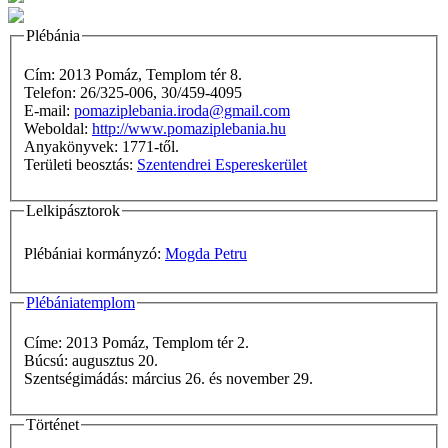
Plébánia
Cím: 2013 Pomáz, Templom tér 8.
Telefon: 26/325-006, 30/459-4095
E-mail:
pomaziplebania.iroda@gmail.com
Weboldal:
http://www.pomaziplebania.hu
Anyakönyvek: 1771-től.
Területi beosztás:
Szentendrei Espereskerület
Lelkipásztorok
Plébániai kormányzó:
Mogda Petru
Plébániatemplom
Címe: 2013 Pomáz, Templom tér 2.
Búcsú: augusztus 20.
Szentségimádás: március 26. és november 29.
Történet