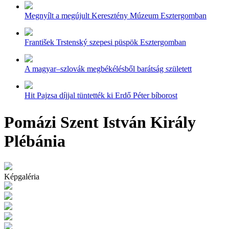
Megnyílt a megújult Keresztény Múzeum Esztergomban
František Trstenský szepesi püspök Esztergomban
A magyar–szlovák megbékélésből barátság született
Hit Pajzsa díjjal tüntették ki Erdő Péter bíborost
Pomázi Szent István Király
Plébánia
Képgaléria