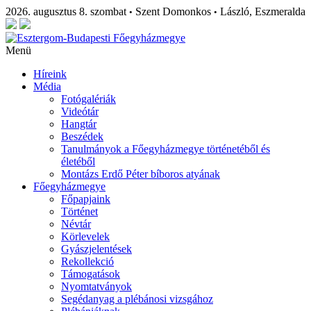
2026. augusztus 8. szombat
Szent Domonkos
László, Eszmeralda
•
•
Menü
Híreink
Média
Fotógalériák
Videótár
Hangtár
Beszédek
Tanulmányok a Főegyházmegye történetéből és
életéből
Montázs Erdő Péter bíboros atyának
Főegyházmegye
Főpapjaink
Történet
Névtár
Körlevelek
Gyászjelentések
Rekollekció
Támogatások
Nyomtatványok
Segédanyag a plébánosi vizsgához