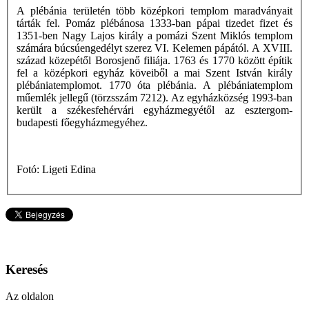
A plébánia területén több középkori templom maradványait
tárták fel. Pomáz plébánosa 1333-ban pápai tizedet fizet és
1351-ben Nagy Lajos király a pomázi Szent Miklós templom
számára búcsúengedélyt szerez VI. Kelemen pápától. A XVIII.
század közepétől Borosjenő filiája. 1763 és 1770 között építik
fel a középkori egyház köveiből a mai Szent István király
plébániatemplomot. 1770 óta plébánia. A plébániatemplom
műemlék jellegű (törzsszám 7212). Az egyházközség 1993-ban
került a székesfehérvári egyházmegyétől az esztergom-
budapesti főegyházmegyéhez.
Fotó: Ligeti Edina
Keresés
Az oldalon