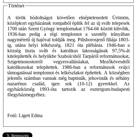
Történet
A török hódoltságot követően elnéptelenedett Ürömön,
középkori egyházának romjaiból építik fel az új sváb telepesek
1700 után Szent György templomukat 1764-66 között kibvítik,
1936-ban pedig a régi templomot a szentély irányában
nagyméretű új hajóval toldják meg. Pilisborosjenő filiája 1803-
ig, utána helyi lelkészség. 1821 óta plébánia. 1946-ban a
község tiszta sváb és katolikus lakosságának 97,5%-át
kitelepítették és helyükbe Szabolcsból Tarpáról reformátusokat,
Szigetmonostorról vegyesvallásúakat, Mezőkövesdről
katolikusokat telepítettek. 1986-ban a reformátusok svájci
támogatással templomot és lelkészlakot építettek. A községben
jelentős számban vannak még baptisták, jehovisták és néhány
nazarénus család, igen sok (10-12) gyerekkel. Az
egyházközség 1993-óta tartozik az esztergom-budapesti
főegyházmegyéhez.
Fotó: Ligeti Edina