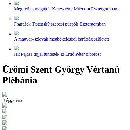
Megnyílt a megújult Keresztény Múzeum Esztergomban
František Trstenský szepesi püspök Esztergomban
A magyar–szlovák megbékélésből barátság született
Hit Pajzsa díjjal tüntették ki Erdő Péter bíborost
Ürömi Szent György Vértanú
Plébánia
Képgaléria