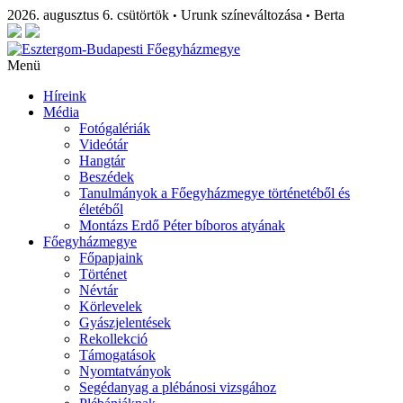
2026. augusztus 6. csütörtök
Urunk színeváltozása
Berta
•
•
Menü
Híreink
Média
Fotógalériák
Videótár
Hangtár
Beszédek
Tanulmányok a Főegyházmegye történetéből és
életéből
Montázs Erdő Péter bíboros atyának
Főegyházmegye
Főpapjaink
Történet
Névtár
Körlevelek
Gyászjelentések
Rekollekció
Támogatások
Nyomtatványok
Segédanyag a plébánosi vizsgához