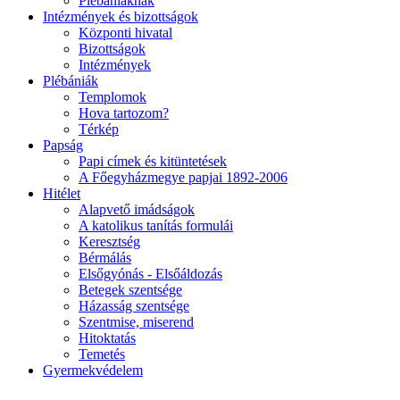
Plébániáknak
Intézmények és bizottságok
Központi hivatal
Bizottságok
Intézmények
Plébániák
Templomok
Hova tartozom?
Térkép
Papság
Papi címek és kitüntetések
A Főegyházmegye papjai 1892-2006
Hitélet
Alapvető imádságok
A katolikus tanítás formulái
Keresztség
Bérmálás
Elsőgyónás - Elsőáldozás
Betegek szentsége
Házasság szentsége
Szentmise, miserend
Hitoktatás
Temetés
Gyermekvédelem