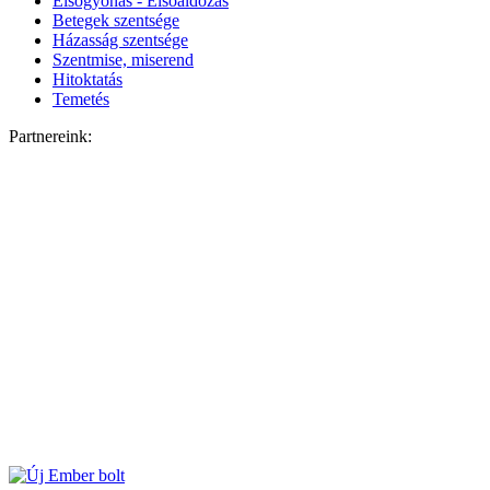
Elsőgyónás - Elsőáldozás
Betegek szentsége
Házasság szentsége
Szentmise, miserend
Hitoktatás
Temetés
Partnereink: