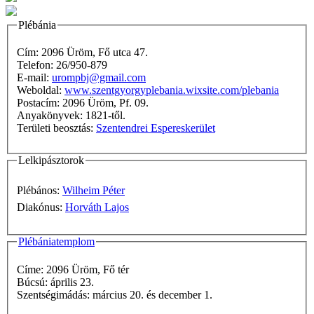
Plébánia
Cím: 2096 Üröm, Fő utca 47.
Telefon: 26/950-879
E-mail:
urompbj@gmail.com
Weboldal:
www.szentgyorgyplebania.wixsite.com/plebania
Postacím: 2096 Üröm, Pf. 09.
Anyakönyvek: 1821-től.
Területi beosztás:
Szentendrei Espereskerület
Lelkipásztorok
Plébános:
Wilheim Péter
Diakónus:
Horváth Lajos
Plébániatemplom
Címe: 2096 Üröm, Fő tér
Búcsú: április 23.
Szentségimádás: március 20. és december 1.