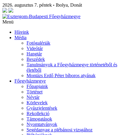
2026. augusztus 7. péntek
Ibolya, Donát
•
Menü
Híreink
Média
Fotógalériák
Videótár
Hangtár
Beszédek
Tanulmányok a Főegyházmegye történetéből és
életéből
Montázs Erdő Péter bíboros atyának
Főegyházmegye
Főpapjaink
Történet
Névtár
Körlevelek
Gyászjelentések
Rekollekció
Támogatások
Nyomtatványok
Segédanyag a plébánosi vizsgához