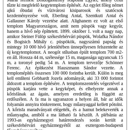
tűzte ki megfelelô kegytemplom építését. Az egylet fôleg német
ajkú óbudai és vízivárosi kisiparosok és szatócsok
kezdeményezése volt, Eberling Antal, Szentkuti Antal és
Gallauner Károly vezetése alatt. Alighanem ez volt az első
templom Magyarországon, amit nem püspök vagy kegyúr,
hanem a hívő nép építtetett. 1899. október 1. volt a nagy nap,
amikor Steiner Fülöp székesfehérvári püspök, Wolafka Nándor
és Bogisich Mihály c. püspökök, nagyszámú papság és
mintegy 10 000 hívô jelenlétében ünnepélyesen felszentelte az
új kegytemplomot. A neogót stílusban épült templom 700 m2-
en áll. Hossza 44 m, szélessége 15 m, magassága ugyancsak 15
m, a toronyé pedig 54 m. A templom tervezője Schönner
Ferenc. Az építkezést Hauszmann Sándor vezette. A
templomépítés összesen 100 000 forintba került. Külön is meg
kell említeni Gebhardt Jozefa adományát, aki 33 000 forintot
áldozott a templom építésére. A templomszentelés végeztével a
püspök karjára vette a kegyképet, és elhelyezte annak a
kőrisfának az ágain, amelyen eredetileg is függött az
erdőszélen. A fa ma is ugyanazon a helyen áll, bár az idők
folyamán annyira tönkrement, hogy műanyaggal kellett pótolni.
A kőrisfa maradványait elégették, és a hamut belekeverték a
műanyagba, amibôl a ma látható fa készült. A plébánia az
1993-as egyházmegyei határrendezés során került a
székesfehérvári egyházmegyétől az esztergom-budapesti