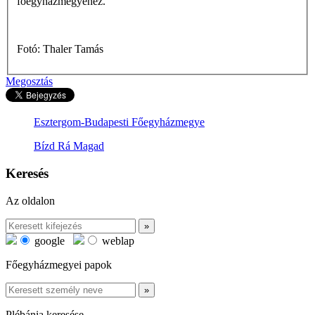
főegyházmegyéhez.
Fotó: Thaler Tamás
Megosztás
Esztergom-Budapesti Főegyházmegye
Bízd Rá Magad
Keresés
Az oldalon
google
weblap
Főegyházmegyei papok
Plébánia keresése