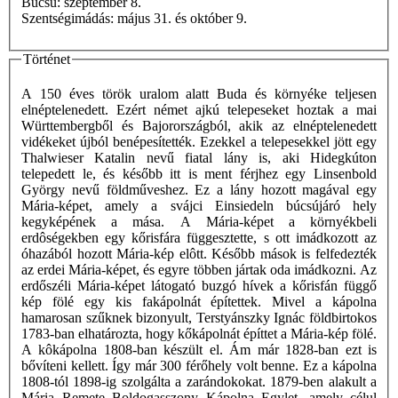
Búcsú: szeptember 8.
Szentségimádás: május 31. és október 9.
Történet
A 150 éves török uralom alatt Buda és környéke teljesen
elnéptelenedett. Ezért német ajkú telepeseket hoztak a mai
Württembergből és Bajorországból, akik az elnéptelenedett
vidékeket újból benépesítették. Ezekkel a telepesekkel jött egy
Thalwieser Katalin nevű fiatal lány is, aki Hidegkúton
telepedett le, és később itt is ment férjhez egy Linsenbold
György nevű földműveshez. Ez a lány hozott magával egy
Mária-képet, amely a svájci Einsiedeln búcsújáró hely
kegyképének a mása. A Mária-képet a környékbeli
erdôségekben egy kőrisfára függesztette, s ott imádkozott az
óhazából hozott Mária-kép elôtt. Később mások is felfedezték
az erdei Mária-képet, és egyre többen jártak oda imádkozni. Az
erdőszéli Mária-képet látogató buzgó hívek a kőrisfán függő
kép fölé egy kis fakápolnát építettek. Mivel a kápolna
hamarosan szűknek bizonyult, Terstyánszky Ignác földbirtokos
1783-ban elhatározta, hogy kőkápolnát építtet a Mária-kép fölé.
A kôkápolna 1808-ban készült el. Ám már 1828-ban ezt is
bővíteni kellett. Így már 300 férőhely volt benne. Ez a kápolna
1808-tól 1898-ig szolgálta a zarándokokat. 1879-ben alakult a
Mária Remete Boldogasszony Kápolna Egylet, amely célul