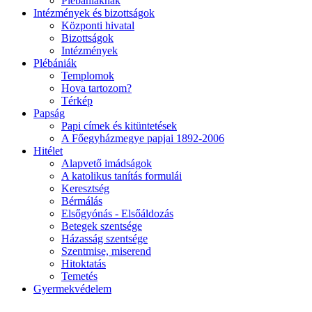
Plébániáknak
Intézmények és bizottságok
Központi hivatal
Bizottságok
Intézmények
Plébániák
Templomok
Hova tartozom?
Térkép
Papság
Papi címek és kitüntetések
A Főegyházmegye papjai 1892-2006
Hitélet
Alapvető imádságok
A katolikus tanítás formulái
Keresztség
Bérmálás
Elsőgyónás - Elsőáldozás
Betegek szentsége
Házasság szentsége
Szentmise, miserend
Hitoktatás
Temetés
Gyermekvédelem