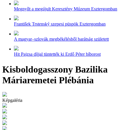
Megnyílt a megújult Keresztény Múzeum Esztergomban
František Trstenský szepesi püspök Esztergomban
A magyar–szlovák megbékélésből barátság született
Hit Pajzsa díjjal tüntették ki Erdő Péter bíborost
Kisboldogasszony Bazilika
Máriaremetei Plébánia
Képgaléria