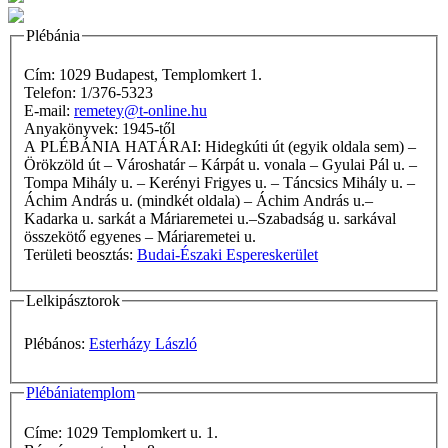
Plébánia
Cím: 1029 Budapest, Templomkert 1.
Telefon: 1/376-5323
E-mail:
remetey@t-online.hu
Anyakönyvek: 1945-től
A PLÉBÁNIA HATÁRAI: Hidegkúti út (egyik oldala sem) –
Örökzöld út – Városhatár – Kárpát u. vonala – Gyulai Pál u. –
Tompa Mihály u. – Kerényi Frigyes u. – Táncsics Mihály u. –
Áchim András u. (mindkét oldala) – Áchim András u.–
Kadarka u. sarkát a Máriaremetei u.–Szabadság u. sarkával
összekötő egyenes – Máriaremetei u.
Területi beosztás:
Budai-Északi Espereskerület
Lelkipásztorok
Plébános:
Esterházy László
Plébániatemplom
Címe: 1029 Templomkert u. 1.