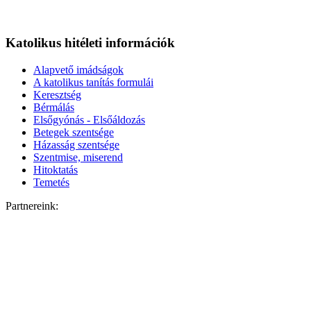
Katolikus hitéleti információk
Alapvető imádságok
A katolikus tanítás formulái
Keresztség
Bérmálás
Elsőgyónás - Elsőáldozás
Betegek szentsége
Házasság szentsége
Szentmise, miserend
Hitoktatás
Temetés
Partnereink: