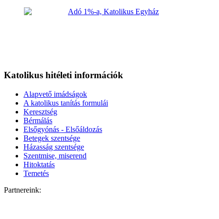
Katolikus hitéleti információk
Alapvető imádságok
A katolikus tanítás formulái
Keresztség
Bérmálás
Elsőgyónás - Elsőáldozás
Betegek szentsége
Házasság szentsége
Szentmise, miserend
Hitoktatás
Temetés
Partnereink: