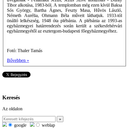
Tibor alkotása, 1983-ból. A templomban még ezen kívül Baksa
Sós György, Bartha Ágnes, Feszty Masa, Hűvös László,
Németh Aurélia, Ohmann Béla műveit láthatjuk. 1933-tól
önálló lelkészség, 1948 óta plébánia. A plébánia az 1993-as
egyházmegyei határrendezés során került a székesfehérvári
egyházmegyétől az esztergom-budapesti főegyházmegyéhez.
Fotó: Thaler Tamás
Bővebben »
Keresés
Az oldalon
google
weblap