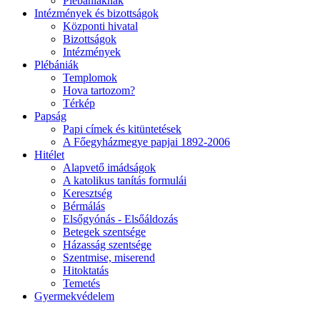
Plébániáknak
Intézmények és bizottságok
Központi hivatal
Bizottságok
Intézmények
Plébániák
Templomok
Hova tartozom?
Térkép
Papság
Papi címek és kitüntetések
A Főegyházmegye papjai 1892-2006
Hitélet
Alapvető imádságok
A katolikus tanítás formulái
Keresztség
Bérmálás
Elsőgyónás - Elsőáldozás
Betegek szentsége
Házasság szentsége
Szentmise, miserend
Hitoktatás
Temetés
Gyermekvédelem