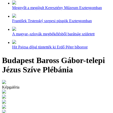
Megnyílt a megújult Keresztény Múzeum Esztergomban
František Trstenský szepesi püspök Esztergomban
A magyar–szlovák megbékélésből barátság született
Hit Pajzsa díjjal tüntették ki Erdő Péter bíborost
Budapest Baross Gábor-telepi
Jézus Szíve Plébánia
Képgaléria