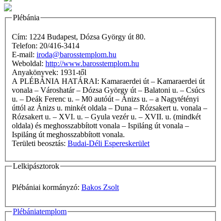
Plébánia
Cím: 1224 Budapest, Dózsa György út 80.
Telefon: 20/416-3414
E-mail:
iroda@barosstemplom.hu
Weboldal:
http://www.barosstemplom.hu
Anyakönyvek: 1931-től
A PLÉBÁNIA HATÁRAI: Kamaraerdei út – Kamaraerdei út
vonala – Városhatár – Dózsa György út – Balatoni u. – Csúcs
u. – Deák Ferenc u. – M0 autóút – Ánizs u. – a Nagytétényi
úttól az Ánizs u. minkét oldala – Duna – Rózsakert u. vonala –
Rózsakert u. – XVI. u. – Gyula vezér u. – XVII. u. (mindkét
oldala) és meghosszabbított vonala – Ispiláng út vonala –
Ispiláng út meghosszabbított vonala.
Területi beosztás:
Budai-Déli Espereskerület
Lelkipásztorok
Plébániai kormányzó:
Bakos Zsolt
Plébániatemplom