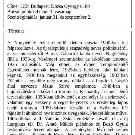
Címe: 1224 Budapest, Dózsa György u. 80
Búcsú: pünkösd utáni 3. vasárnap.
Szentségimádás: január 31. és szeptember 2.
Történet
A Nagytétény felett elterülő kietlen puszta 1900-ban lett
felparcellázva. Az új település a századvég neves politikusáról,
a -vasminiszter-ről Baross Gáborról kapta nevét. Nagytétény
filiája 1933-ig. Vasárnapi szentmiséket az iskolában tartottak
1926 májusától. Még ebben az évben Templomépítő
Egyesületet hoznak létre, 1929-ben helyben lakó káplánt
kapnak. 1930-ban megalakul az egyházközség, 1933-ban
fölépítik - egyelőre még torony nélkül - az Irsy-Irsik László
által tervezett Jézus Szíve templomot. 1948-ban a
hajóbővítéskor elkészül a torony is, Kismarthy-Lechner Jenő
tervei alapján. 1958-ban kibővítették a szentélyt és a sekrestyét,
valamint egy keskeny süveget helyeztek az eredetileg lapos
tetejű toronyra. 1951-54-ben készült el a Szűzanya hét
fájdalmát ábrázoló nyolc színes üvegablak, Pleidel János műve.
1965-66-ban a II. Vatikáni Zsinat emlékére készült el az új
liturgikus tér, Dr. Arató Miklós plébános és Bozó Gyula
festőművész tervei alapján. A szentélyben lévô két színes
üvegablak - Feltámadt Jézus, Jézus Szíve ábrázolás - Duray