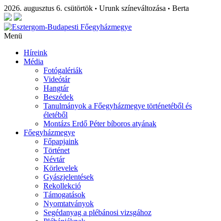
2026. augusztus 6. csütörtök
Urunk színeváltozása
Berta
•
•
Menü
Híreink
Média
Fotógalériák
Videótár
Hangtár
Beszédek
Tanulmányok a Főegyházmegye történetéből és
életéből
Montázs Erdő Péter bíboros atyának
Főegyházmegye
Főpapjaink
Történet
Névtár
Körlevelek
Gyászjelentések
Rekollekció
Támogatások
Nyomtatványok
Segédanyag a plébánosi vizsgához