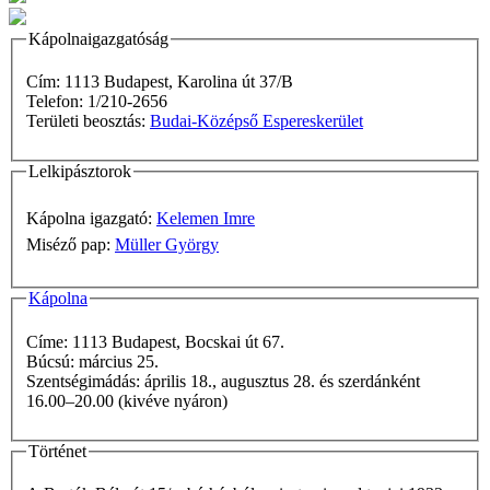
Kápolnaigazgatóság
Cím: 1113 Budapest, Karolina út 37/B
Telefon: 1/210-2656
Területi beosztás:
Budai-Középső Espereskerület
Lelkipásztorok
Kápolna igazgató:
Kelemen Imre
Miséző pap:
Müller György
Kápolna
Címe: 1113 Budapest, Bocskai út 67.
Búcsú: március 25.
Szentségimádás: április 18., augusztus 28. és szerdánként
16.00–20.00 (kivéve nyáron)
Történet