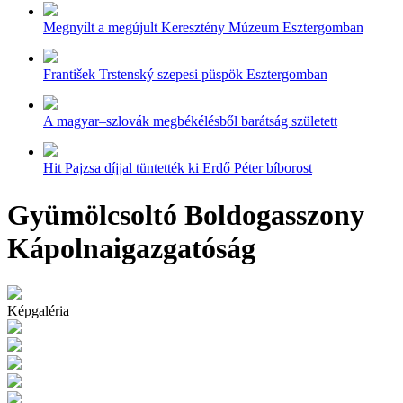
Megnyílt a megújult Keresztény Múzeum Esztergomban
František Trstenský szepesi püspök Esztergomban
A magyar–szlovák megbékélésből barátság született
Hit Pajzsa díjjal tüntették ki Erdő Péter bíborost
Gyümölcsoltó Boldogasszony
Kápolnaigazgatóság
Képgaléria