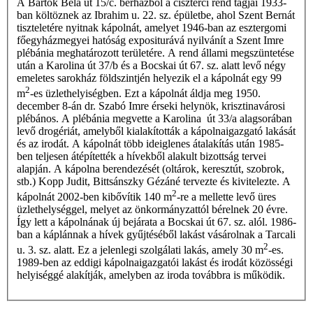
A Bartók Béla út 15/c. bérházból a ciszterci rend tagjai 1933-
ban költöznek az Ibrahim u. 22. sz. épületbe, ahol Szent Bernát
tiszteletére nyitnak kápolnát, amelyet 1946-ban az esztergomi
főegyházmegyei hatóság expositurá­vá nyilvánít a Szent Imre
plébánia meghatározott területére. A rend állami megszüntetése
után a Karolina út 37/b és a Bocskai út 67. sz. alatt levő négy
emeletes sarokház földszintjén helyezik el a kápolnát egy 99
2
m
-es üzlethelyiségben. Ezt a kápolnát áldja meg 1950.
december 8-án dr. Szabó Imre érseki helynök, krisztinavárosi
plébános. A plébánia megvette a Karolina út 33/a alagsorában
levő drogériát, amelyből kialakították a kápolnaigazgató lakását
és az irodát. A kápolnát több ideiglenes átalakítás után 1985-
ben teljesen átépítették a hívekből alakult bizottság tervei
alapján. A kápolna berendezését (oltárok, keresztút, szobrok,
stb.) Kopp Judit, Bittsánszky Gézáné tervezte és kivitelezte. A
2
kápolnát 2002-ben kibővítik 140 m
-re a mellette levő üres
üzlethelységgel, melyet az önkormányzattól bérelnek 20 évre.
Így lett a kápolnának új bejárata a Bocskai út 67. sz. alól. 1986-
ban a káplánnak a hívek gyűjtéséből lakást vásárolnak a Tarcali
2
u. 3. sz. alatt. Ez a jelenlegi szolgálati lakás, amely 30 m
-es.
1989-ben az eddigi kápolnaigazgatói lakást és irodát közösségi
helyiséggé alakítják, amelyben az iroda továbbra is működik.