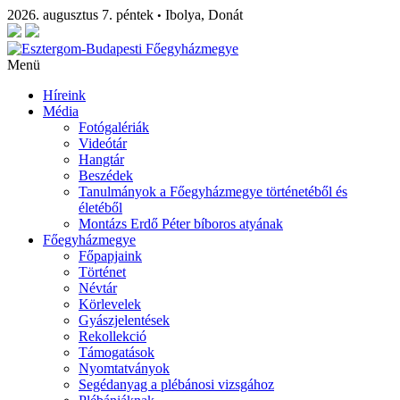
2026. augusztus 7. péntek
Ibolya, Donát
•
Menü
Híreink
Média
Fotógalériák
Videótár
Hangtár
Beszédek
Tanulmányok a Főegyházmegye történetéből és
életéből
Montázs Erdő Péter bíboros atyának
Főegyházmegye
Főpapjaink
Történet
Névtár
Körlevelek
Gyászjelentések
Rekollekció
Támogatások
Nyomtatványok
Segédanyag a plébánosi vizsgához