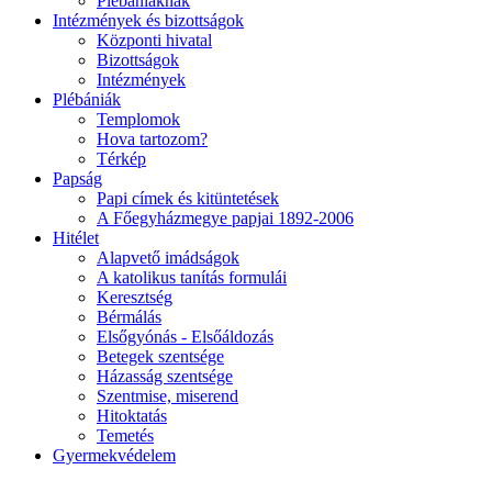
Plébániáknak
Intézmények és bizottságok
Központi hivatal
Bizottságok
Intézmények
Plébániák
Templomok
Hova tartozom?
Térkép
Papság
Papi címek és kitüntetések
A Főegyházmegye papjai 1892-2006
Hitélet
Alapvető imádságok
A katolikus tanítás formulái
Keresztség
Bérmálás
Elsőgyónás - Elsőáldozás
Betegek szentsége
Házasság szentsége
Szentmise, miserend
Hitoktatás
Temetés
Gyermekvédelem