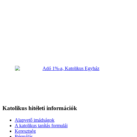
Katolikus hitéleti információk
Alapvető imádságok
A katolikus tanítás formulái
Keresztség
Bérmálás