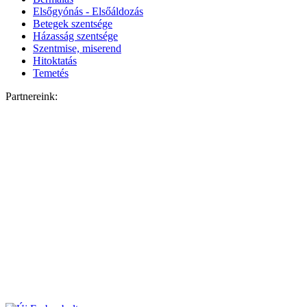
Elsőgyónás - Elsőáldozás
Betegek szentsége
Házasság szentsége
Szentmise, miserend
Hitoktatás
Temetés
Partnereink: