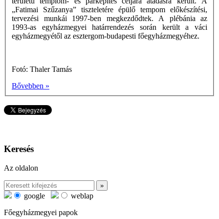
területű templom- és parképítés céljára átadásra került. A
„Fatimai Szűzanya” tiszteletére épülő tempom előkészítési,
tervezési munkái 1997-ben megkezdődtek. A plébánia az
1993-as egyházmegyei határrendezés során került a váci
egyházmegyétől az esztergom-budapesti főegyházmegyéhez.
Fotó: Thaler Tamás
Bővebben »
Keresés
Az oldalon
google
weblap
Főegyházmegyei papok