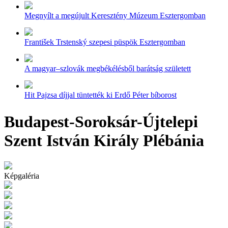
Megnyílt a megújult Keresztény Múzeum Esztergomban
František Trstenský szepesi püspök Esztergomban
A magyar–szlovák megbékélésből barátság született
Hit Pajzsa díjjal tüntették ki Erdő Péter bíborost
Budapest-Soroksár-Újtelepi
Szent István Király Plébánia
Képgaléria