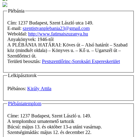
Plébánia
Cím: 1237 Budapest, Szent László utca 149.
E-mail:
szentistvanplebania23@gmail.com
Weboldal:
http://www.fatimaiszuzanya.hu
Anyakönyvek: 1946-tól
A PLÉBÁNIA HATÁRAI: Köves út – Alsó határút – Szabad
köz (mindkét oldala) – Könyves u. – Kő u. – Ugarszél út –
Szentlőrinci út.
Területi beosztás:
Pestszentlőrinc-Soroksári Espereskerület
Lelkipásztorok
Plébános:
Király Attila
Plébániatemplom
Címe: 1237 Budapest, Szent László u. 149.
A templomhoz urnatemető tartozik
Búcsú: május 13. és október 13-a utáni vasárnap.
Szentségimádás: május 12. és december 22.