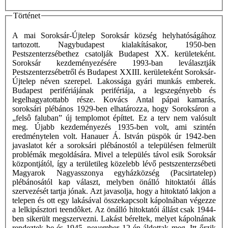
Történet
A mai Soroksár-Újtelep Soroksár község helyhatóságához
tartozott. Nagybudapest kialakításakor, 1950-ben
Pestszenterzsébethez csatolják Budapest XX. kerületeként.
Soroksár kezdeményezésére 1993-ban leválasztják
Pestszenterzsébetről és Budapest XXIII. kerületeként Soroksár-
Újtelep néven szerepel. Lakossága gyári munkás emberek.
Budapest perifériájának perifériája, a legszegényebb és
legelhagyatottabb része. Kovács Antal pápai kamarás,
soroksári plébános 1929-ben elhatározza, hogy Soroksáron a
„felsô faluban” új templomot építtet. Ez a terv nem valósult
meg. Újabb kezdeményezés 1935-ben volt, ami szintén
eredménytelen volt. Hanauer Á. István püspök úr 1942-ben
javaslatot kér a soroksári plébánostól a településen felmerült
problémák megoldására. Mivel a település távol esik Soroksár
központjától, így a területileg közelebb lévő pestszenterzsébeti
Magyarok Nagyasszonya egyházközség (Pacsirtatelep)
plébánosától kap választ, melyben önálló hitoktatói állás
szervezését tartja jónak. Azt javasolja, hogy a hitoktató lakjon a
telepen és ott egy lakásával összekapcsolt kápolnában végezze
a lelkipásztori teendôket. Az önálló hitoktatói állást csak 1944-
ben sikerült megszervezni. Lakást béreltek, melyet kápolnának
rendeztek be és 1945. november 12-én áldottak meg. Itt őrzik