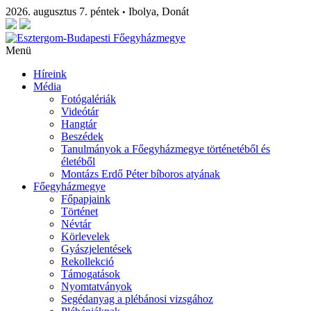
2026. augusztus 7. péntek
Ibolya, Donát
•
Menü
Híreink
Média
Fotógalériák
Videótár
Hangtár
Beszédek
Tanulmányok a Főegyházmegye történetéből és
életéből
Montázs Erdő Péter bíboros atyának
Főegyházmegye
Főpapjaink
Történet
Névtár
Körlevelek
Gyászjelentések
Rekollekció
Támogatások
Nyomtatványok
Segédanyag a plébánosi vizsgához