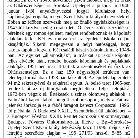
az Oltáriszentséget is. Soroksár-Újtelepet a püspök úr 1946.
január 1-től anyakönyvezési joggal felruházott helyi
káplánsággá erigálta, melyet Szent István királyról neveztek el.
Ebben az idôben szervezik meg az önálló egyházközséget is,
1947-től kezdve pedig curatia lett. Öt évre szóló szerzôdéssel
bérelnek egy romos épületet, melyet rendbehoznak és kápolnát
alakítanak ki. Két év múlva ezt az épületet iskola céljára
kisajátítják. Sikerül megegyezni a helyi hatósággal, hogy
iskola-kápolna legyen. Két családi házat vásárolnak meg 1948-
ban. Az egyiket „államosítják”, a másikat az iskola-kápolna
teljes elvétele után, rendbe hozzák kápolnának és paplaknak
alakítják, 1951-ben már itt tartják a szentmiséket és őrzik az
Oltáriszentséget. Ez a ház 150 négyszögöl területen van,
jelenlegi formájában 1958-ban készült el. Az épület alapterülete
94 m2 sekrestyével és raktárral együtt. A belső teret 1965-ben
rendezik át az új liturgiának megfelelôen. Teljes felújítását
1972-ben végzik el. Értékesek a színes ólomüveg ablakok, a
Fatimából kapott fából faragott szoborcsoport, mely a Fatimai
jelenést ábrázolja és a fából faragott kereszt Corpusszal. 1996-
tól plébánia. A Budapest XXIII., Szentlôrinci úti lakótelepen –
a Budapest Fôváros XXIII. kerület Soroksár Önkormányzata,
Budapest Főváros Önkormányzata, illetve a Bp.–Soroksár–
Újtelep Szent István király lelkészség között 1996. május 7-én
létrejött szerződés alapján – 195 271/93 hrsz-ú, 5485 m2