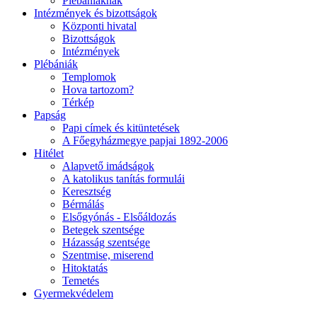
Plébániáknak
Intézmények és bizottságok
Központi hivatal
Bizottságok
Intézmények
Plébániák
Templomok
Hova tartozom?
Térkép
Papság
Papi címek és kitüntetések
A Főegyházmegye papjai 1892-2006
Hitélet
Alapvető imádságok
A katolikus tanítás formulái
Keresztség
Bérmálás
Elsőgyónás - Elsőáldozás
Betegek szentsége
Házasság szentsége
Szentmise, miserend
Hitoktatás
Temetés
Gyermekvédelem