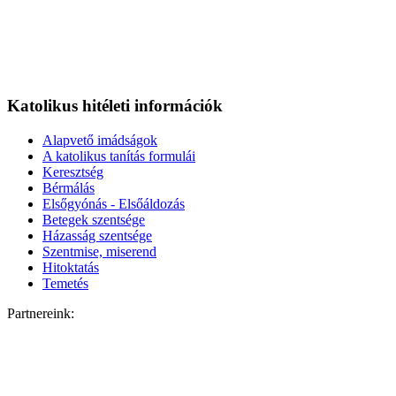
Katolikus hitéleti információk
Alapvető imádságok
A katolikus tanítás formulái
Keresztség
Bérmálás
Elsőgyónás - Elsőáldozás
Betegek szentsége
Házasság szentsége
Szentmise, miserend
Hitoktatás
Temetés
Partnereink: