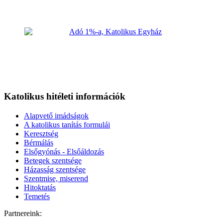
Katolikus hitéleti információk
Alapvető imádságok
A katolikus tanítás formulái
Keresztség
Bérmálás
Elsőgyónás - Elsőáldozás
Betegek szentsége
Házasság szentsége
Szentmise, miserend
Hitoktatás
Temetés
Partnereink: