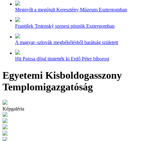
Megnyílt a megújult Keresztény Múzeum Esztergomban
František Trstenský szepesi püspök Esztergomban
A magyar–szlovák megbékélésből barátság született
Hit Pajzsa díjjal tüntették ki Erdő Péter bíborost
Egyetemi Kisboldogasszony
Templomigazgatóság
Képgaléria