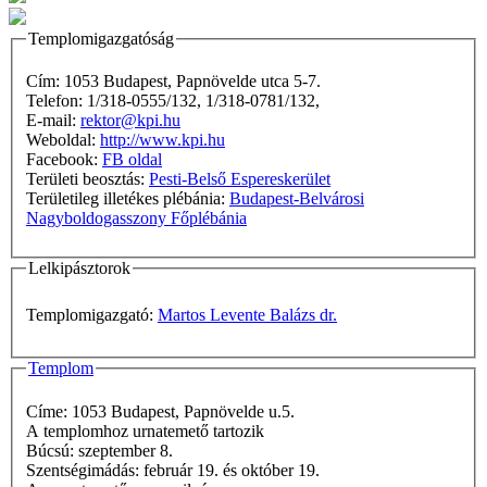
Templomigazgatóság
Cím: 1053 Budapest, Papnövelde utca 5-7.
Telefon: 1/318-0555/132, 1/318-0781/132,
E-mail:
rektor@kpi.hu
Weboldal:
http://www.kpi.hu
Facebook:
FB oldal
Területi beosztás:
Pesti-Belső Espereskerület
Területileg illetékes plébánia:
Budapest-Belvárosi
Nagyboldogasszony Főplébánia
Lelkipásztorok
Templomigazgató:
Martos Levente Balázs dr.
Templom
Címe: 1053 Budapest, Papnövelde u.5.
A templomhoz urnatemető tartozik
Búcsú: szeptember 8.
Szentségimádás: február 19. és október 19.