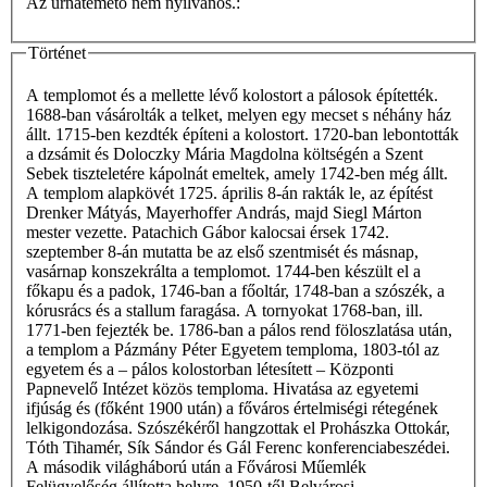
Az urnatemető nem nyilvános.:
Történet
A templomot és a mellette lévő kolostort a pálosok építették.
1688-ban vásárolták a telket, melyen egy mecset s néhány ház
állt. 1715-ben kezdték építeni a kolostort. 1720-ban lebontották
a dzsámit és Doloczky Mária Magdolna költségén a Szent
Sebek tiszteletére kápolnát emeltek, amely 1742-ben még állt.
A templom alapkövét 1725. április 8-án rakták le, az építést
Drenker Mátyás, Mayerhoffer András, majd Siegl Márton
mester vezette. Patachich Gábor kalocsai érsek 1742.
szeptember 8-án mutatta be az első szentmisét és másnap,
vasárnap konszekrálta a templomot. 1744-ben készült el a
főkapu és a padok, 1746-ban a főoltár, 1748-ban a szószék, a
kórusrács és a stallum faragása. A tornyokat 1768-ban, ill.
1771-ben fejezték be. 1786-ban a pálos rend föloszlatása után,
a templom a Pázmány Péter Egyetem temploma, 1803-tól az
egyetem és a – pálos kolostorban létesített – Központi
Papnevelő Intézet közös temploma. Hivatása az egyetemi
ifjúság és (főként 1900 után) a főváros értelmiségi rétegének
lelkigondozása. Szószékéről hangzottak el Prohászka Ottokár,
Tóth Tihamér, Sík Sándor és Gál Ferenc konferenciabeszédei.
A második világháború után a Fővárosi Műemlék
Felügyelőség állította helyre. 1950-től Belvárosi