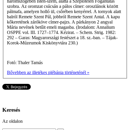
háromszögében Isten-szem, alatta a Szeplőtelen Fogantatás
szobra. Az oromzat csúcsán a pálos címer: orosz­lánok között
pálmafa, amelyen holló ül, csőrében kenyérrel. A tornyok alatt
balról Remete Szent Pál, jobbról Remete Szent Antal. A kapu
kőkeretének záróköve címer-pajzs. A párkányon 2 angyal
Mária nevének betűit emeli magasba. (Irodalom: Annalium
OSPPE vol. III. 1727–1774. Kézirat. – Schem. Strig. 1982:
292 – Garas: Magyarországi festészet a 18. sz.-ban. – Tájak-
Korok-Múzeumok Kiskönyvtára 230.)
Fotó: Thaler Tamás
Bővebben az illetékes plébánia történeténél »
Keresés
Az oldalon