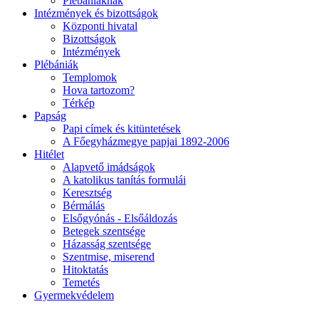
Plébániáknak
Intézmények és bizottságok
Központi hivatal
Bizottságok
Intézmények
Plébániák
Templomok
Hova tartozom?
Térkép
Papság
Papi címek és kitüntetések
A Főegyházmegye papjai 1892-2006
Hitélet
Alapvető imádságok
A katolikus tanítás formulái
Keresztség
Bérmálás
Elsőgyónás - Elsőáldozás
Betegek szentsége
Házasság szentsége
Szentmise, miserend
Hitoktatás
Temetés
Gyermekvédelem