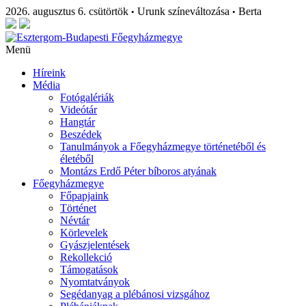
2026. augusztus 6. csütörtök
Urunk színeváltozása
Berta
•
•
Menü
Híreink
Média
Fotógalériák
Videótár
Hangtár
Beszédek
Tanulmányok a Főegyházmegye történetéből és
életéből
Montázs Erdő Péter bíboros atyának
Főegyházmegye
Főpapjaink
Történet
Névtár
Körlevelek
Gyászjelentések
Rekollekció
Támogatások
Nyomtatványok
Segédanyag a plébánosi vizsgához