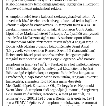
Kisboldogasszony templomigazgatóság. Igazgatója a Központi
Papnevelő Intézet mindenkori rektora.
A templom belső tere a kalocsai székesegyházéval rokon. A
hevederek közé feszített cseh süveg boltozattal fedett hajóhoz
kétoldalt kápolnák csatlakoznak. A templom falait a XIX. sz.
derekán műmárvánnyal borították. A főoltáron Conti Antal
Lipót műve Mária születését ábrázolja. Az újszülött aranyozott
teste Mária kiválasztottságára utal. A szoborcsoport fölött a
czêstochowai Mária rézlemezre festett képét 4 angyal tartja. A
főoltár jobb oldalán 3 oszlop között Remete Szent Antal
(könyvvel), vele szemben Remete Szent Pál (háncsruhában)
Hebenstreit József pesti szobrász műve. Jellegzetes pálos
faragású berendezése az ország egyik legszebb késő barokk
2
templomává teszi (924 m
). – Freskóit és a két mellékoltárképet
1776-ban Johann Bergl és tanítványai készítették: a bejárat
fölött az égő csipkebokor, az orgona fölött Mária látogatása
Erzsébetnél, a hajó fölött Mária bemutatása, Angyali üdvözlet,
Immaculata, a szentély fölött Mária mennybevétele.
Mellékoltárképei: Krisztus az Olajfák hegyén és Nepomuki
Szent János. A templom első orgonáját (1 manuál, 6 regiszter)
1790 körül valószínűleg Herodeck, a mait (4 manuál, 70
regiszter) (op. 2001.) 1915-ben a Rieger-gyár építette, 1971-
ben a FKMV átépítette. A templom homlokzatán, az oromzat