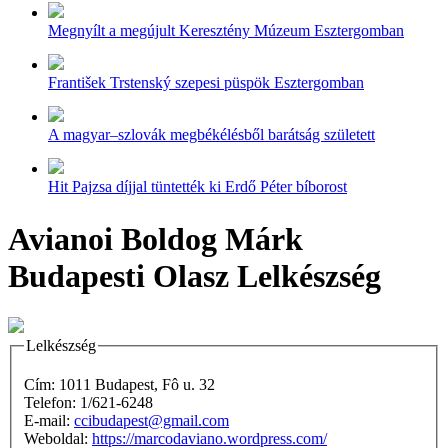
Megnyílt a megújult Keresztény Múzeum Esztergomban
František Trstenský szepesi püspök Esztergomban
A magyar–szlovák megbékélésből barátság született
Hit Pajzsa díjjal tüntették ki Erdő Péter bíborost
Avianoi Boldog Márk
Budapesti Olasz Lelkészség
Lelkészség
Cím: 1011 Budapest, Fô u. 32
Telefon: 1/621-6248
E-mail:
ccibudapest@gmail.com
Weboldal:
https://marcodaviano.wordpress.com/