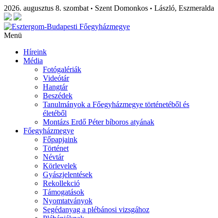
2026. augusztus 8. szombat
Szent Domonkos
László, Eszmeralda
•
•
Menü
Híreink
Média
Fotógalériák
Videótár
Hangtár
Beszédek
Tanulmányok a Főegyházmegye történetéből és
életéből
Montázs Erdő Péter bíboros atyának
Főegyházmegye
Főpapjaink
Történet
Névtár
Körlevelek
Gyászjelentések
Rekollekció
Támogatások
Nyomtatványok
Segédanyag a plébánosi vizsgához