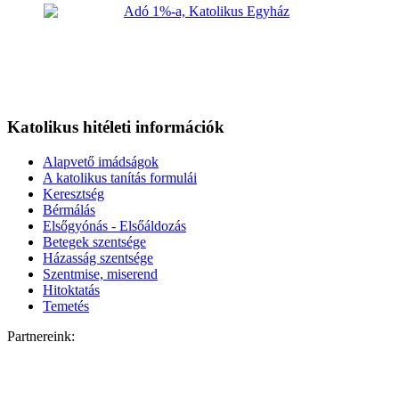
Katolikus hitéleti információk
Alapvető imádságok
A katolikus tanítás formulái
Keresztség
Bérmálás
Elsőgyónás - Elsőáldozás
Betegek szentsége
Házasság szentsége
Szentmise, miserend
Hitoktatás
Temetés
Partnereink: