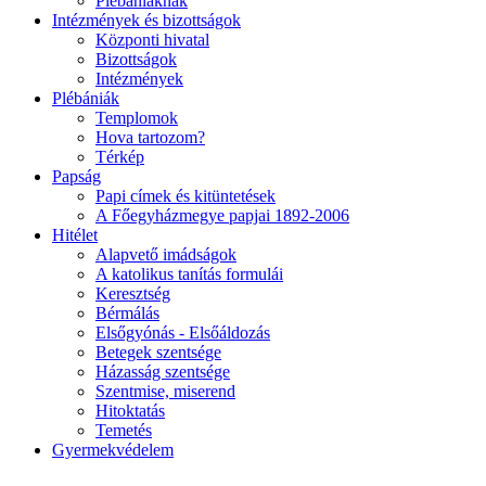
Plébániáknak
Intézmények és bizottságok
Központi hivatal
Bizottságok
Intézmények
Plébániák
Templomok
Hova tartozom?
Térkép
Papság
Papi címek és kitüntetések
A Főegyházmegye papjai 1892-2006
Hitélet
Alapvető imádságok
A katolikus tanítás formulái
Keresztség
Bérmálás
Elsőgyónás - Elsőáldozás
Betegek szentsége
Házasság szentsége
Szentmise, miserend
Hitoktatás
Temetés
Gyermekvédelem