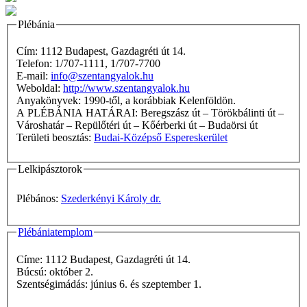
Plébánia
Cím: 1112 Budapest, Gazdagréti út 14.
Telefon: 1/707-1111, 1/707-7700
E-mail:
info@szentangyalok.hu
Weboldal:
http://www.szentangyalok.hu
Anyakönyvek: 1990-től, a korábbiak Kelenföldön.
A PLÉBÁNIA HATÁRAI: Beregszász út – Törökbálinti út –
Városhatár – Repülőtéri út – Kőérberki út – Budaörsi út
Területi beosztás:
Budai-Középső Espereskerület
Lelkipásztorok
Plébános:
Szederkényi Károly dr.
Plébániatemplom
Címe: 1112 Budapest, Gazdagréti út 14.
Búcsú: október 2.
Szentségimádás: június 6. és szeptember 1.