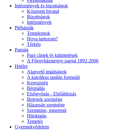
Plébániáknak
Intézmények és bizottságok
Központi hivatal
Bizottságok
Intézmények
Plébániák
Templomok
Hova tartozom?
Térkép
Papság
Papi címek és kitüntetések
A Főegyházmegye papjai 1892-2006
Hitélet
Alapvető imádságok
A katolikus tanítás formulái
Keresztség
Bérmálás
Elsőgyónás - Elsőáldozás
Betegek szentsége
Házasság szentsége
Szentmise, miserend
Hitoktatás
Temetés
Gyermekvédelem