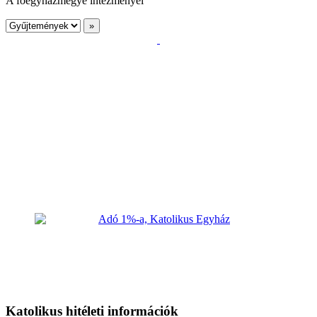
A főegyházmegye intézményei
Katolikus hitéleti információk