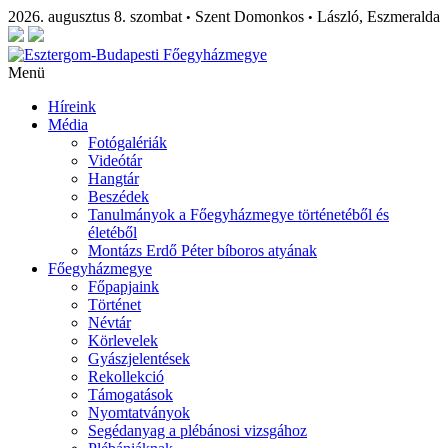
2026. augusztus 8. szombat
Szent Domonkos
László, Eszmeralda
•
•
Menü
Híreink
Média
Fotógalériák
Videótár
Hangtár
Beszédek
Tanulmányok a Főegyházmegye történetéből és
életéből
Montázs Erdő Péter bíboros atyának
Főegyházmegye
Főpapjaink
Történet
Névtár
Körlevelek
Gyászjelentések
Rekollekció
Támogatások
Nyomtatványok
Segédanyag a plébánosi vizsgához