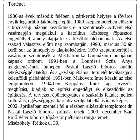
Történet
1980-as évek második felében a zártkertek helyére a főváros
egyik legsűrűbb lakótelepe épült. 1989 szeptemberében először
a közösségi házban kezdődnek el a szentmisék. Advent első
vasárnapján megalakul a katolikus közösség főpásztori
engedéllyel, amely alapja lesz a későbbi plébániának. Az első
szabad választás előtti nap szombatján, 1990. március 30-án
kerül sor az ünnepélyes alapkőletételre. 1990 szeptemberétől a
vasárnapi szentmisék a Mechatronika Gimnázium aulájában
kapnak otthont. 1991-ben a Lourdes-i Szűz Anya
megjelenésének ünnepén Paskai László bíboros önálló
lelkészséggé alakítja, és a „kváziplébánia” területét leválasztja a
kelenföldi plébániától. 1991-ben Makovetz Imre készíti az első
templomtervet. 1994-ben Koppányi Imre kap tervezési
megbízást, kiadják az építési engedélyt és elkezdődik az
építkezés. A tervezett épületegyüttes a szakrális feladat mellett
kulturális, egészségügyi, karitatív szolgálat ellátására is képes.
2002. áprilisában szenteli fel a részben elkészült templomot dr.
Paskai László bíboros, prímás, érsek. 2009. december 6-án
Erdő Péter bíboros főpásztor plébániai rangra emeli.
Misézőhely: Rétköz u. 39.