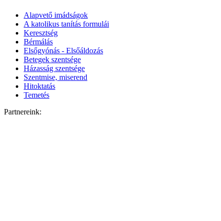
Alapvető imádságok
A katolikus tanítás formulái
Keresztség
Bérmálás
Elsőgyónás - Elsőáldozás
Betegek szentsége
Házasság szentsége
Szentmise, miserend
Hitoktatás
Temetés
Partnereink: