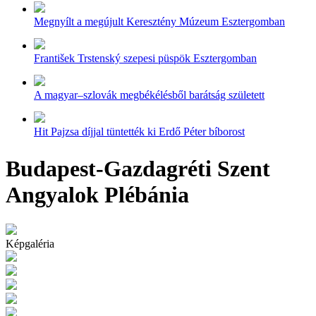
Megnyílt a megújult Keresztény Múzeum Esztergomban
František Trstenský szepesi püspök Esztergomban
A magyar–szlovák megbékélésből barátság született
Hit Pajzsa díjjal tüntették ki Erdő Péter bíborost
Budapest-Gazdagréti Szent
Angyalok Plébánia
Képgaléria