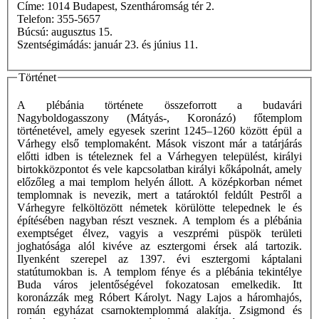
Címe: 1014 Budapest, Szentháromság tér 2.
Telefon: 355-5657
Búcsú: augusztus 15.
Szentségimádás: január 23. és június 11.
Történet
A plébánia története összeforrott a budavári
Nagyboldogasszony (Mátyás-, Koronázó) főtemplom
történetével, amely egyesek szerint 1245–1260 között épül a
Várhegy első templomaként. Mások viszont már a tatárjárás
előtti idben is tételeznek fel a Várhegyen települést, királyi
birtokközpontot és vele kapcsolatban királyi kőkápolnát, amely
előzőleg a mai templom helyén állott. A középkorban német
templomnak is nevezik, mert a tatároktól feldúlt Pestről a
Várhegyre felköltözött németek körülötte telepednek le és
építésében nagyban részt vesznek. A templom és a plébánia
exemptséget élvez, vagyis a veszprémi püspök területi
joghatósága alól kivéve az esztergomi érsek alá tartozik.
Ilyenként szerepel az 1397. évi esztergomi káptalani
statútumokban is. A templom fénye és a plébánia tekintélye
Buda város jelentőségével fokozatosan emelkedik. Itt
koronázzák meg Róbert Károlyt. Nagy Lajos a háromhajós,
román egyházat csarnoktemplommá alakítja. Zsigmond és