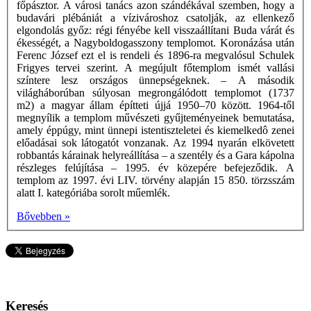
főpásztor. A városi tanács azon szándékával szemben, hogy a
budavári plébániát a vízivároshoz csatolják, az ellenkező
elgondolás győz: régi fényébe kell visszaállítani Buda várát és
ékességét, a Nagyboldogasszony templomot. Koronázása után
Ferenc József ezt el is rendeli és 1896-ra megvalósul Schulek
Frigyes tervei szerint. A megújult főtemplom ismét vallási
színtere lesz országos ünnepségeknek. – A második
világháborúban súlyosan megrongálódott templomot (1737
m2) a magyar állam építteti újjá 1950–70 között. 1964-től
megnyílik a templom művészeti gyűjteményeinek bemutatása,
amely éppúgy, mint ünnepi istentiszteletei és kiemelkedô zenei
előadásai sok látogatót vonzanak. Az 1994 nyarán elkövetett
robbantás kárainak helyreállítása – a szentély és a Gara kápolna
részleges felújítása – 1995. év közepére befejeződik. A
templom az 1997. évi LIV. törvény alapján 15 850. törzsszám
alatt I. kategóriába sorolt műemlék.
Bővebben »
Keresés