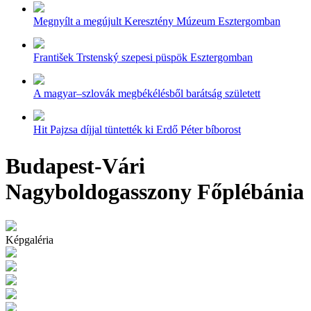
Megnyílt a megújult Keresztény Múzeum Esztergomban
František Trstenský szepesi püspök Esztergomban
A magyar–szlovák megbékélésből barátság született
Hit Pajzsa díjjal tüntették ki Erdő Péter bíborost
Budapest-Vári
Nagyboldogasszony Főplébánia
Képgaléria