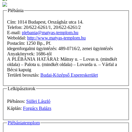
Plébánia
Cím: 1014 Budapest, Országház utca 14.
Telefon: 20/622-6261/1, 20/622-6261/2
E-mail:
plebania@matyas-templom.hu
Weboldal:
http://www.matyas-templom.hu
Postacím: 1250 Bp., Pf.
idegenforgalmi ügyintézés: 489-0716/2, zenei ügyintézés
Anyakönyvek: 1686-tól
A PLÉBÁNIA HATÁRAI: Mátray u. – Lovas u. (mindkét
oldala) – Palota u. (mindkét oldala) – Lovarda u. – Várfal a
Bécsi kapuig
Területi beosztás:
Budai-Középső Espereskerület
Lelkipásztorok
Plébános:
Süllei László
Káplán:
Forgács Balázs
Plébániatemplom