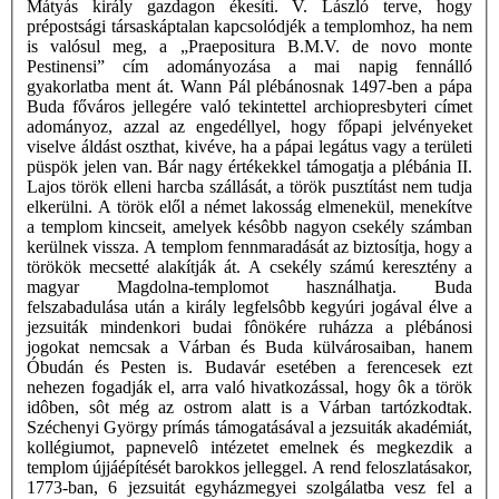
Mátyás király gazdagon ékesíti. V. László terve, hogy
prépostsági társaskáptalan kapcsolódjék a templomhoz, ha nem
is valósul meg, a „Praepositura B.M.V. de novo monte
Pestinensi” cím adományozása a mai napig fennálló
gyakorlatba ment át. Wann Pál plébánosnak 1497-ben a pápa
Buda főváros jellegére való tekintettel archiopresbyteri címet
adományoz, azzal az engedéllyel, hogy főpapi jelvényeket
viselve áldást oszthat, kivéve, ha a pápai legátus vagy a területi
püspök jelen van. Bár nagy értékekkel támogatja a plébánia II.
Lajos török elleni harcba szállását, a török pusztítást nem tudja
elkerülni. A török elől a német lakosság elmenekül, menekítve
a templom kincseit, amelyek késôbb nagyon csekély számban
kerülnek vissza. A templom fennmaradását az biztosítja, hogy a
törökök mecsetté alakítják át. A csekély számú keresztény a
magyar Magdolna-templomot használhatja. Buda
felszabadulása után a király legfelsôbb kegyúri jogával élve a
jezsuiták mindenkori budai fônökére ruházza a plébánosi
jogokat nemcsak a Várban és Buda külvárosaiban, hanem
Óbudán és Pesten is. Budavár esetében a ferencesek ezt
nehezen fogadják el, arra való hivatkozással, hogy ôk a török
idôben, sôt még az ostrom alatt is a Várban tartózkodtak.
Széchenyi György prímás támogatásával a jezsuiták akadémiát,
kollégiumot, papnevelô intézetet emelnek és megkezdik a
templom újjáépítését barokkos jelleggel. A rend feloszlatásakor,
1773-ban, 6 jezsuitát egyházmegyei szolgálatba vesz fel a