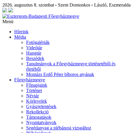
2026. augusztus 8. szombat
Szent Domonkos
László, Eszmeralda
•
•
Menü
Híreink
Média
Fotógalériák
Videótár
Hangtár
Beszédek
Tanulmányok a Főegyházmegye történetéből és
életéből
Montázs Erdő Péter bíboros atyának
Főegyházmegye
Főpapjaink
Történet
Névtár
Körlevelek
Gyászjelentések
Rekollekció
Támogatások
Nyomtatványok
Segédanyag a plébánosi vizsgához