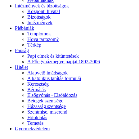
Plébániáknak
Intézmények és bizottságok
Központi hivatal
Bizottságok
Intézmények
Plébániák
Templomok
Hova tartozom?
Térkép
Papság
Papi címek és kitüntetések
A Főegyházmegye papjai 1892-2006
Hitélet
Alapvető imádságok
A katolikus tanítás formulái
Keresztség
Bérmálás
Elsőgyónás - Elsőáldozás
Betegek szentsége
Házasság szentsége
Szentmise, miserend
Hitoktatás
Temetés
Gyermekvédelem