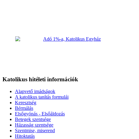
Katolikus hitéleti információk
Alapvető imádságok
A katolikus tanítás formulái
Keresztség
Bérmálás
Elsőgyónás - Elsőáldozás
Betegek szentsége
Házasság szentsége
Szentmise, miserend
Hitoktatás