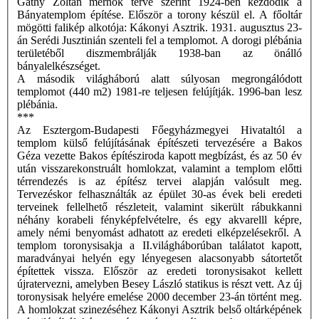
Gáthy Zoltán mérnök terve szerint 1924-ben kezdődik a
Bányatemplom építése. Először a torony készül el. A főoltár
mögötti falikép alkotója: Kákonyi Asztrik. 1931. augusztus 23-
án Serédi Jusztinián szenteli fel a templomot. A dorogi plébánia
területéből diszmembrálják 1938-ban az önálló
bányalelkészséget.
A második világháború alatt súlyosan megrongálódott
templomot (440 m2) 1981-re teljesen felújítják. 1996-ban lesz
plébánia.
***
Az Esztergom-Budapesti Főegyházmegyei Hivataltól a
templom külső felújításának építészeti tervezésére a Bakos
Géza vezette Bakos építésziroda kapott megbízást, és az 50 év
után visszarekonstruált homlokzat, valamint a templom előtti
térrendezés is az építész tervei alapján valósult meg.
Tervezéskor felhasználták az épület 30-as évek beli eredeti
terveinek fellelhető részleteit, valamint sikerült rábukkanni
néhány korabeli fényképfelvételre, és egy akvarelll képre,
amely némi benyomást adhatott az eredeti elképzelésekről. A
templom toronysisakja a II.világháborúban találatot kapott,
maradványai helyén egy lényegesen alacsonyabb sátortetőt
építettek vissza. Először az eredeti toronysisakot kellett
újratervezni, amelyben Besey László statikus is részt vett. Az új
toronysisak helyére emelése 2000 december 23-án történt meg.
A homlokzat szinezéséhez Kákonyi Asztrik belső oltárképének