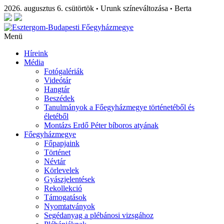
2026. augusztus 6. csütörtök
Urunk színeváltozása
Berta
•
•
Menü
Híreink
Média
Fotógalériák
Videótár
Hangtár
Beszédek
Tanulmányok a Főegyházmegye történetéből és
életéből
Montázs Erdő Péter bíboros atyának
Főegyházmegye
Főpapjaink
Történet
Névtár
Körlevelek
Gyászjelentések
Rekollekció
Támogatások
Nyomtatványok
Segédanyag a plébánosi vizsgához