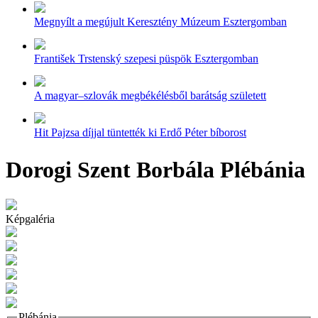
Megnyílt a megújult Keresztény Múzeum Esztergomban
František Trstenský szepesi püspök Esztergomban
A magyar–szlovák megbékélésből barátság született
Hit Pajzsa díjjal tüntették ki Erdő Péter bíborost
Dorogi Szent Borbála Plébánia
Képgaléria
Plébánia