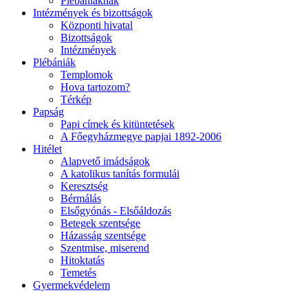
Plébániáknak
Intézmények és bizottságok
Központi hivatal
Bizottságok
Intézmények
Plébániák
Templomok
Hova tartozom?
Térkép
Papság
Papi címek és kitüntetések
A Főegyházmegye papjai 1892-2006
Hitélet
Alapvető imádságok
A katolikus tanítás formulái
Keresztség
Bérmálás
Elsőgyónás - Elsőáldozás
Betegek szentsége
Házasság szentsége
Szentmise, miserend
Hitoktatás
Temetés
Gyermekvédelem