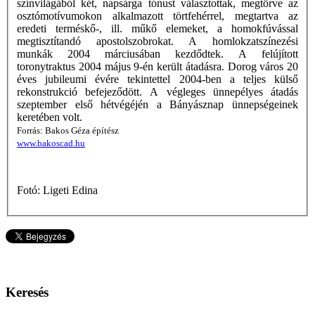
színvilágából két, napsárga tónust választottak, megtörve az
osztómotívumokon alkalmazott törtfehérrel, megtartva az
eredeti terméskő-, ill. műkő elemeket, a homokfúvással
megtisztítandó apostolszobrokat. A homlokzatszínezési
munkák 2004 márciusában kezdődtek. A felújított
toronytraktus 2004 május 9-én került átadásra. Dorog város 20
éves jubileumi évére tekintettel 2004-ben a teljes külső
rekonstrukció befejeződött. A végleges ünnepélyes átadás
szeptember első hétvégéjén a Bányásznap ünnepségeinek
keretében volt.
Forrás: Bakos Géza építész
www.bakoscad.hu
Fotó: Ligeti Edina
Keresés