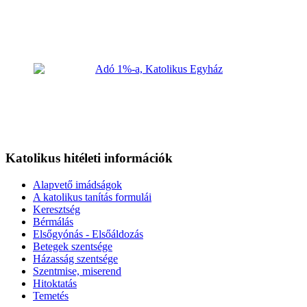
Katolikus hitéleti információk
Alapvető imádságok
A katolikus tanítás formulái
Keresztség
Bérmálás
Elsőgyónás - Elsőáldozás
Betegek szentsége
Házasság szentsége
Szentmise, miserend
Hitoktatás
Temetés