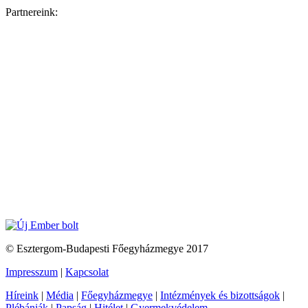
Partnereink:
© Esztergom-Budapesti Főegyházmegye 2017
Impresszum
|
Kapcsolat
Híreink
|
Média
|
Főegyházmegye
|
Intézmények és bizottságok
|
Plébániák
|
Papság
|
Hitélet
|
Gyermekvédelem