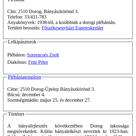
Cím: 2510 Dorog, Bányászkörönd 3.
Telefon: 33/431-783
Anyakönyvek: 1938-tól, a korábbiak a dorogi plébánián.
Területi beosztás:
Főszékesegyházi Espereskerület
Lelkipásztorok
Plébános:
Szerencsés Zsolt
Diakónus:
Fritz Péter
Plébániatemplom
Címe: 2510 Dorog-Újtelep Bányászkörönd 3.
Búcsú: december 4.
Szentségimádás: május 25. és december 27.
Történet
A bányafejlesztés következtében Dorog lakossága
megnövekedett. Külön bányalelkészt neveztek ki 1923-ban.