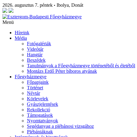
2026. augusztus 7. péntek
Ibolya, Donát
•
Menü
Híreink
Média
Fotógalériák
Videótár
Hangtár
Beszédek
Tanulmányok a Főegyházmegye történetéből és életéből
Montázs Erdő Péter bíboros atyának
Főegyházmegye
Főpapjaink
Történet
Névtár
Körlevelek
Gyászjelentések
Rekollekció
Támogatások
Nyomtatványok
Segédanyag a plébánosi vizsgához
Plébániáknak