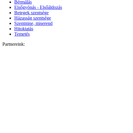
Bérmálás
Elsőgyónás - Elsőáldozás
Betegek szentsége
Házasság szentsége
Szentmise, miserend
Hitoktatás
Temetés
Partnereink: