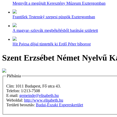
Megnyílt a megújult Keresztény Múzeum Esztergomban
František Trstenský szepesi püspök Esztergomban
A magyar–szlovák megbékélésből barátság született
Hit Pajzsa díjjal tüntették ki Erdő Péter bíborost
Szent Erzsébet Német Nyelvű Ka
Plébánia
Cím: 1011 Budapest, Fő utca 43.
Telefon: 1/213-7508
E-mail:
gemeinde@elisabeth.hu
Weboldal:
http://www.elisabeth.hu
Területi beosztás:
Budai-Északi Espereskerület