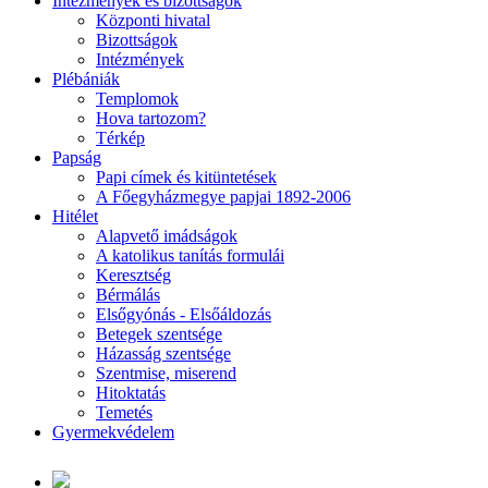
Intézmények és bizottságok
Központi hivatal
Bizottságok
Intézmények
Plébániák
Templomok
Hova tartozom?
Térkép
Papság
Papi címek és kitüntetések
A Főegyházmegye papjai 1892-2006
Hitélet
Alapvető imádságok
A katolikus tanítás formulái
Keresztség
Bérmálás
Elsőgyónás - Elsőáldozás
Betegek szentsége
Házasság szentsége
Szentmise, miserend
Hitoktatás
Temetés
Gyermekvédelem