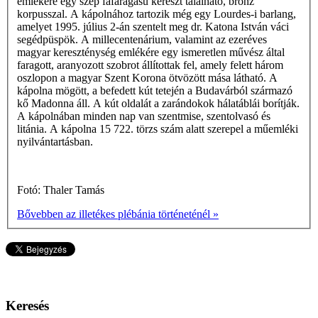
emlékére egy szép fafaragású kereszt található, bronz
korpusszal. A kápolnához tartozik még egy Lourdes-i barlang,
amelyet 1995. július 2-án szentelt meg dr. Katona István váci
segédpüspök. A millecentenárium, valamint az ezeréves
magyar kereszténység emlékére egy ismeretlen művész által
faragott, aranyozott szobrot állítottak fel, amely felett három
oszlopon a magyar Szent Korona ötvözött mása látható. A
kápolna mögött, a befedett kút tetején a Budavárból származó
kő Madonna áll. A kút oldalát a zarándokok hálatáblái borítják.
A kápolnában minden nap van szentmise, szentolvasó és
litánia. A kápolna 15 722. törzs­ szám alatt szerepel a műemléki
nyilvántartásban.
Fotó: Thaler Tamás
Bővebben az illetékes plébánia történeténél »
Keresés