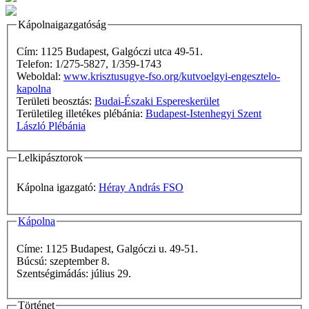
Kápolnaigazgatóság
Cím: 1125 Budapest, Galgóczi utca 49-51.
Telefon: 1/275-5827, 1/359-1743
Weboldal:
www.krisztusugye-fso.org/kutvoelgyi-engesztelo-
kapolna
Területi beosztás:
Budai-Északi Espereskerület
Területileg illetékes plébánia:
Budapest-Istenhegyi Szent
László Plébánia
Lelkipásztorok
Kápolna igazgató:
Héray András FSO
Kápolna
Címe: 1125 Budapest, Galgóczi u. 49-51.
Búcsú: szeptember 8.
Szentségimádás: július 29.
Történet