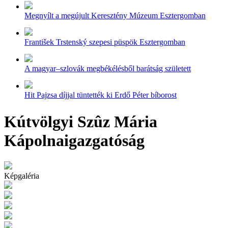
Megnyílt a megújult Keresztény Múzeum Esztergomban
František Trstenský szepesi püspök Esztergomban
A magyar–szlovák megbékélésből barátság született
Hit Pajzsa díjjal tüntették ki Erdő Péter bíborost
Kútvölgyi Szûz Mária
Kápolnaigazgatóság
Képgaléria