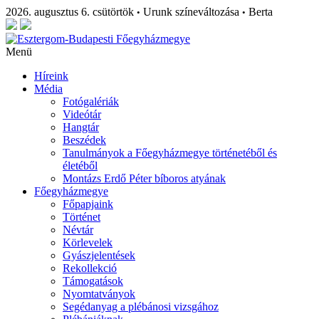
2026. augusztus 6. csütörtök
Urunk színeváltozása
Berta
•
•
Menü
Híreink
Média
Fotógalériák
Videótár
Hangtár
Beszédek
Tanulmányok a Főegyházmegye történetéből és
életéből
Montázs Erdő Péter bíboros atyának
Főegyházmegye
Főpapjaink
Történet
Névtár
Körlevelek
Gyászjelentések
Rekollekció
Támogatások
Nyomtatványok
Segédanyag a plébánosi vizsgához