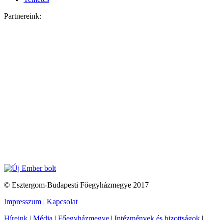
Partnereink:
© Esztergom-Budapesti Főegyházmegye 2017
Impresszum
|
Kapcsolat
Híreink
|
Média
|
Főegyházmegye
|
Intézmények és bizottságok
|