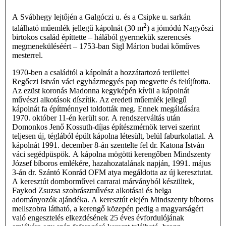
A Svábhegy lejtőjén a Galgóczi u. és a Csipke u. sarkán
2
található műemlék jellegű kápolnát (30 m
) a jómódú Nagyőszi
birtokos család építtette – hálából gyermekük szerencsés
megmeneküléséért – 1753-ban Sigl Márton budai kőműves
mesterrel.
1970-ben a családtól a kápolnát a hozzátartozó területtel
Regőczi István váci egyházmegyés pap megvette és felújította.
Az ezüst koronás Madonna kegyképén kívül a kápolnát
művészi alkotások díszítik. Az eredeti műemlék jellegű
kápolnát fa építménnyel toldották meg. Ennek megáldására
1970. októ­ber 11-én került sor. A rendszerváltás után
Domonkos Jenő Kossuth-díjas építészmérnök tervei szerint
teljesen új, téglából épült kápolna létesült, belül faburkolattal. A
kápolnát 1991. december 8-án szentelte fel dr. Katona István
váci segédpüspök. A kápolna mögötti kerengőben Mindszenty
József bíboros emlékére, hazahozatalának napján, 1991. május
3-án dr. Szántó Konrád OFM atya megáldotta az új keresztutat.
A keresztút domborművei carrarai márványból készültek,
Faykod Zsuzsa szobrászművész alkotásai és belga
adományozók ajándéka. A keresztút elején Mindszenty bíboros
mellszobra látható, a kerengő közepén pedig a magyarságért
való engesztelés elkezdésének 25 éves évfordulójának