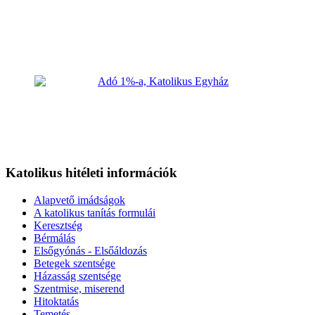
Katolikus hitéleti információk
Alapvető imádságok
A katolikus tanítás formulái
Keresztség
Bérmálás
Elsőgyónás - Elsőáldozás
Betegek szentsége
Házasság szentsége
Szentmise, miserend
Hitoktatás
Temetés