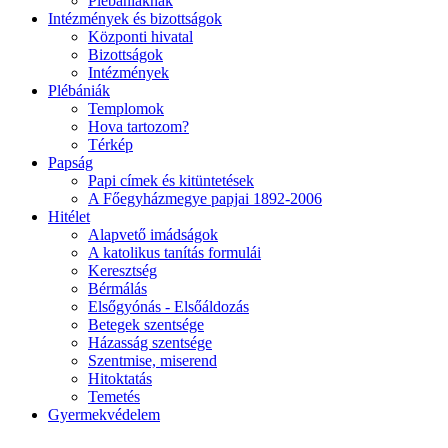
Plébániáknak
Intézmények és bizottságok
Központi hivatal
Bizottságok
Intézmények
Plébániák
Templomok
Hova tartozom?
Térkép
Papság
Papi címek és kitüntetések
A Főegyházmegye papjai 1892-2006
Hitélet
Alapvető imádságok
A katolikus tanítás formulái
Keresztség
Bérmálás
Elsőgyónás - Elsőáldozás
Betegek szentsége
Házasság szentsége
Szentmise, miserend
Hitoktatás
Temetés
Gyermekvédelem