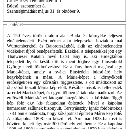
Címe: 1029 Templomkert u. 1.
Búcsú: szeptember 8.
Szentségimádás: május 31. és október 9.
Történet
A 150 éves török uralom alatt Buda és környéke teljesen
elnéptelenedett. Ezért német ajkú telepeseket hoztak a mai
Württembergből és Bajorországból, akik az elnéptelenedett
vidékeket újból benépesítették. Ezekkel a telepesekkel jött egy
Thalwieser Katalin nevű fiatal lány is, aki Hidegkúton
telepedett le, és később itt is ment férjhez egy Linsenbold
György nevű földműveshez. Ez a lány hozott magával egy
Mária-képet, amely a svájci Einsiedeln búcsújáró hely
kegyképének a mása. A Mária-képet a környékbeli
erdôségekben egy kőrisfára függesztette, s ott imádkozott az
óhazából hozott Mária-kép elôtt. Később mások is felfedezték
az erdei Mária-képet, és egyre többen jártak oda imádkozni. Az
erdőszéli Mária-képet látogató buzgó hívek a kőrisfán függő
kép fölé egy kis fakápolnát építettek. Mivel a kápolna
hamarosan szűknek bizonyult, Terstyánszky Ignác földbirtokos
1783-ban elhatározta, hogy kőkápolnát építtet a Mária-kép fölé.
A kôkápolna 1808-ban készült el. Ám már 1828-ban ezt is
bővíteni kellett. Így már 300 férőhely volt benne. Ez a kápolna
1808-tól 1898-ig szolgálta a zarándokokat. 1879-ben alakult a