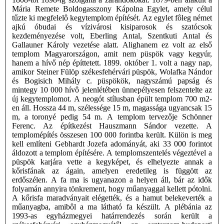
Mária Remete Boldogasszony Kápolna Egylet, amely célul
tűzte ki megfelelô kegytemplom építését. Az egylet fôleg német
ajkú óbudai és vízivárosi kisiparosok és szatócsok
kezdeményezése volt, Eberling Antal, Szentkuti Antal és
Gallauner Károly vezetése alatt. Alighanem ez volt az első
templom Magyarországon, amit nem püspök vagy kegyúr,
hanem a hívő nép építtetett. 1899. október 1. volt a nagy nap,
amikor Steiner Fülöp székesfehérvári püspök, Wolafka Nándor
és Bogisich Mihály c. püspökök, nagyszámú papság és
mintegy 10 000 hívô jelenlétében ünnepélyesen felszentelte az
új kegytemplomot. A neogót stílusban épült templom 700 m2-
en áll. Hossza 44 m, szélessége 15 m, magassága ugyancsak 15
m, a toronyé pedig 54 m. A templom tervezője Schönner
Ferenc. Az építkezést Hauszmann Sándor vezette. A
templomépítés összesen 100 000 forintba került. Külön is meg
kell említeni Gebhardt Jozefa adományát, aki 33 000 forintot
áldozott a templom építésére. A templomszentelés végeztével a
püspök karjára vette a kegyképet, és elhelyezte annak a
kőrisfának az ágain, amelyen eredetileg is függött az
erdőszélen. A fa ma is ugyanazon a helyen áll, bár az idők
folyamán annyira tönkrement, hogy műanyaggal kellett pótolni.
A kőrisfa maradványait elégették, és a hamut belekeverték a
műanyagba, amibôl a ma látható fa készült. A plébánia az
1993-as egyházmegyei határrendezés során került a