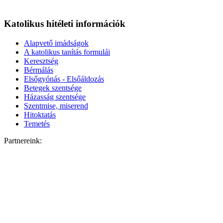
Katolikus hitéleti információk
Alapvető imádságok
A katolikus tanítás formulái
Keresztség
Bérmálás
Elsőgyónás - Elsőáldozás
Betegek szentsége
Házasság szentsége
Szentmise, miserend
Hitoktatás
Temetés
Partnereink: