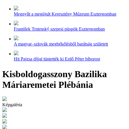
Megnyílt a megújult Keresztény Múzeum Esztergomban
František Trstenský szepesi püspök Esztergomban
A magyar–szlovák megbékélésből barátság született
Hit Pajzsa díjjal tüntették ki Erdő Péter bíborost
Kisboldogasszony Bazilika
Máriaremetei Plébánia
Képgaléria