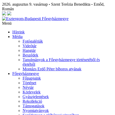
2026. augusztus 9. vasárnap
Szent Terézia Benedikta
Emőd,
•
•
Román
Menü
Híreink
Média
Fotógalériák
Videótár
Hangtár
Beszédek
Tanulmányok a Főegyházmegye történetéből és
életéből
Montázs Erdő Péter bíboros atyának
Főegyházmegye
Főpapjaink
Történet
Névtár
Körlevelek
Gyászjelentések
Rekollekció
Támogatások
Nyomtatványok