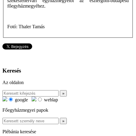
székesfehérvári egyházmegyétől az esztergom-budapesti
főegyházmegyéhez.
Fotó: Thaler Tamás
Keresés
Az oldalon
google
weblap
Főegyházmegyei papok
Plébánia keresése