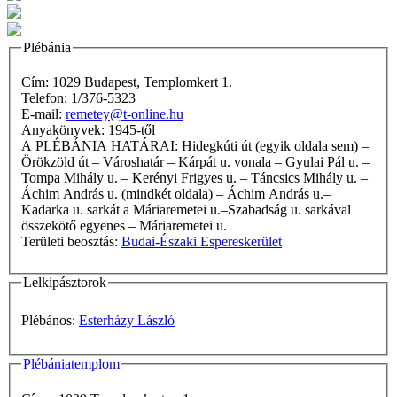
Plébánia
Cím: 1029 Budapest, Templomkert 1.
Telefon: 1/376-5323
E-mail:
remetey@t-online.hu
Anyakönyvek: 1945-től
A PLÉBÁNIA HATÁRAI: Hidegkúti út (egyik oldala sem) –
Örökzöld út – Városhatár – Kárpát u. vonala – Gyulai Pál u. –
Tompa Mihály u. – Kerényi Frigyes u. – Táncsics Mihály u. –
Áchim András u. (mindkét oldala) – Áchim András u.–
Kadarka u. sarkát a Máriaremetei u.–Szabadság u. sarkával
összekötő egyenes – Máriaremetei u.
Területi beosztás:
Budai-Északi Espereskerület
Lelkipásztorok
Plébános:
Esterházy László
Plébániatemplom