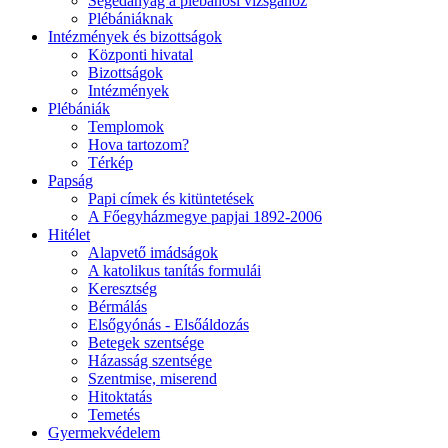
Segédanyag a plébánosi vizsgához
Plébániáknak
Intézmények és bizottságok
Központi hivatal
Bizottságok
Intézmények
Plébániák
Templomok
Hova tartozom?
Térkép
Papság
Papi címek és kitüntetések
A Főegyházmegye papjai 1892-2006
Hitélet
Alapvető imádságok
A katolikus tanítás formulái
Keresztség
Bérmálás
Elsőgyónás - Elsőáldozás
Betegek szentsége
Házasság szentsége
Szentmise, miserend
Hitoktatás
Temetés
Gyermekvédelem