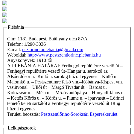
Plébánia
Cím: 1181 Budapest, Batthyány utca 87/A
Telefon: 1/290-3036
E-mail:
pszlorincfoplebania@gmail.com
Weboldal:
http://www.pestszentlorinc.plebania.hu
Anyakönyvek: 1910-től
A PLÉBÁNIA HATÁRAI: Ferihegyi repülőtérre vezető út –
Ferihegyi repülőtérre vezető út–Hangár u. saroktól az
Alsóerdősor u.–Küllő u. sarokig húzott egyenes – Küllő u. –
Malomkő u. – Pestszentimre felső vm.–Kőbánya-Kispest vm.
vasútvonal – Üllői út – Margó Tivadar út – Baross u. –
Kolozsvár u. – Méta u. – M5-ös autópálya – Hunyadi János u.
– Kettős Kőrös u. – Kőrös u. – Fiume u. – iparvasút – Lőrinci
temető keleti sarkától a Ferihegyi repülőtérre vezető út 18-ig
húzott egyenes
Területi beosztás:
Pestszentlőrinc-Soroksári Espereskerület
Lelkipásztorok