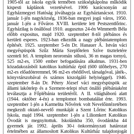
1905-tôl az iskola egyik termében szükségkápolna működik
kispesti káplánok vezetésével. 1906 karácsonyán az
Egyházmegyei Hatóság jóváhagyja az Egyháztanácsot. 1910.
január 1-jén nagyközség, 1936-ban megyei jogú város, 1950.
január 1-jén a Főváros XVIII. kerülete lett Pestszentlőrinc.
Egyházilag is önállósul 1910. augusztus 24-én Wimmerth Béla
elôbb expositus, majd 1920. szeptember 8-tól plébános és
kerületi esperes. 1923-ban elkezdik a nagy plébániatemplom
építését. 1925. szeptember 5-én Dr. Hanauer Á. István váci
megyéspüspök Szűz Mária Szeplőtelen Szíve tiszteletére
szenteli fel. A templom neoromán stílusú, 36 m magas tornyú,
525 m2-es, 1500 ember befogadására alkalmas. 1931-ben
közadakozásból katolikus kultúrház épül (600 ülôhelyes, 270
m2-es előadóteremmel, 96 m2-es ebédlővel, társalgóval, játék-,
könyvtárszobával és számos kiszolgáló helyiséggel). 1946.
szeptember 8-án Dr. Pétery József váci megyéspüspök az
állami lakótelep és a Szemere-telepi részt önálló plébániaként
leválasztja a Főplébánia területéről. A II. világháború alatt
(1944. október 4-én) a templomot bombatalálat érte. 1993.
szeptember 1-jén a Karmelita Nővérek volt Nevelőintézetében
megkezdi oktató-nevelő munkáját a Szent Lőrinc Katolikus
Iskola, majd 1994. szeptember 1-jén a Liliomkert Katolikus
Óvodát is megnyitottuk. Iskolánkba 350, óvodánkba 44
gyermek jár. 1992. április 30-i önkormányzati határozat
értelmében az államosított Katolikus Kultúrház tulajdonjogát