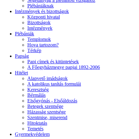
Segédanyag a plébánosi vizsgához
Plébániáknak
Intézmények és bizottságok
Központi hivatal
Bizottságok
Intézmények
Plébániák
Templomok
Hova tartozom?
Térkép
Papság
Papi címek és kitüntetések
A Főegyházmegye papjai 1892-2006
Hitélet
Alapvető imádságok
A katolikus tanítás formulái
Keresztség
Bérmálás
Elsőgyónás - Elsőáldozás
Betegek szentsége
Házasság szentsége
Szentmise, miserend
Hitoktatás
Temetés
Gyermekvédelem