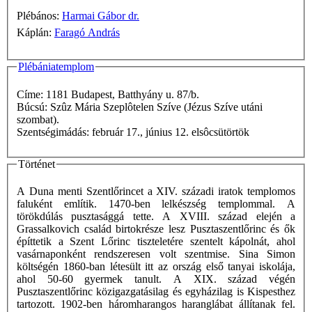
Plébános:
Harmai Gábor dr.
Káplán:
Faragó András
Plébániatemplom
Címe: 1181 Budapest, Batthyány u. 87/b.
Búcsú: Szûz Mária Szeplôtelen Szíve (Jézus Szíve utáni
szombat).
Szentségimádás: február 17., június 12. elsôcsütörtök
Történet
A Duna menti Szentlőrincet a XIV. századi iratok templomos
faluként említik. 1470-ben lelkészség templommal. A
törökdúlás pusztasággá tette. A XVIII. század elején a
Grassalkovich család birtokrésze lesz Pusztaszentlőrinc és ők
építtetik a Szent Lőrinc tiszteletére szentelt kápolnát, ahol
vasárnaponként rendszeresen volt szentmise. Sina Simon
költségén 1860-ban létesült itt az ország első tanyai iskolája,
ahol 50-60 gyermek tanult. A XIX. század végén
Pusztaszentlőrinc közigazgatásilag és egyházilag is Kispesthez
tartozott. 1902-ben háromharangos haranglábat állítanak fel.