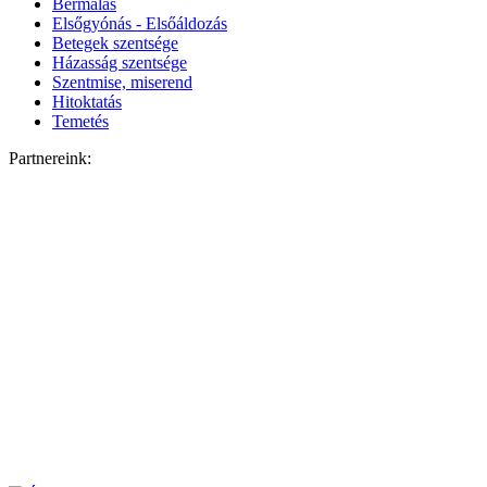
Bérmálás
Elsőgyónás - Elsőáldozás
Betegek szentsége
Házasság szentsége
Szentmise, miserend
Hitoktatás
Temetés
Partnereink: