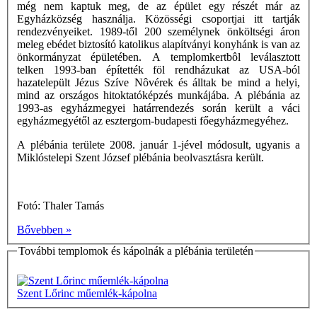
még nem kaptuk meg, de az épület egy részét már az
Egyházközség használja. Közösségi csoportjai itt tartják
rendezvényeiket. 1989-től 200 személynek önköltségi áron
meleg ebédet biztosító katolikus alapítványi konyhánk is van az
önkormányzat épületében. A templomkertbôl leválasztott
telken 1993-ban építették föl rendházukat az USA-ból
hazatelepült Jézus Szíve Nôvérek és álltak be mind a helyi,
mind az országos hitoktatóképzés munkájába. A plébánia az
1993-as egyházmegyei határrendezés során került a váci
egyházmegyétől az esztergom-budapesti főegyházmegyéhez.
A plébánia területe 2008. január 1-jével módosult, ugyanis a
Miklóstelepi Szent József plébánia beolvasztásra került.
Fotó: Thaler Tamás
Bővebben »
További templomok és kápolnák a plébánia területén
Szent Lőrinc műemlék-kápolna