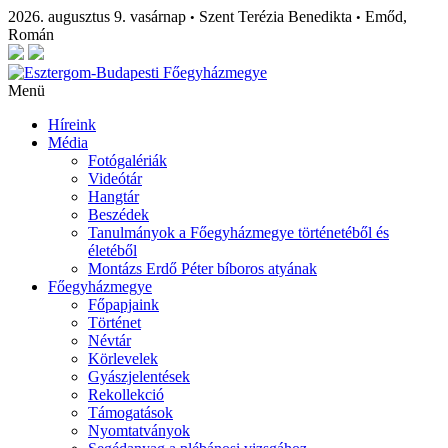
2026. augusztus 9. vasárnap
Szent Terézia Benedikta
Emőd,
•
•
Román
Menü
Híreink
Média
Fotógalériák
Videótár
Hangtár
Beszédek
Tanulmányok a Főegyházmegye történetéből és
életéből
Montázs Erdő Péter bíboros atyának
Főegyházmegye
Főpapjaink
Történet
Névtár
Körlevelek
Gyászjelentések
Rekollekció
Támogatások
Nyomtatványok