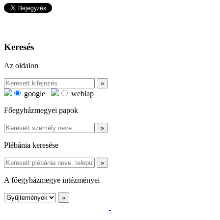
Keresés
Az oldalon
google
weblap
Főegyházmegyei papok
Plébánia keresése
A főegyházmegye intézményei