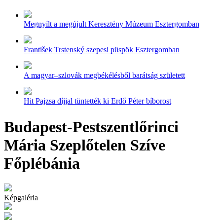
Megnyílt a megújult Keresztény Múzeum Esztergomban
František Trstenský szepesi püspök Esztergomban
A magyar–szlovák megbékélésből barátság született
Hit Pajzsa díjjal tüntették ki Erdő Péter bíborost
Budapest-Pestszentlőrinci
Mária Szeplőtelen Szíve
Főplébánia
Képgaléria