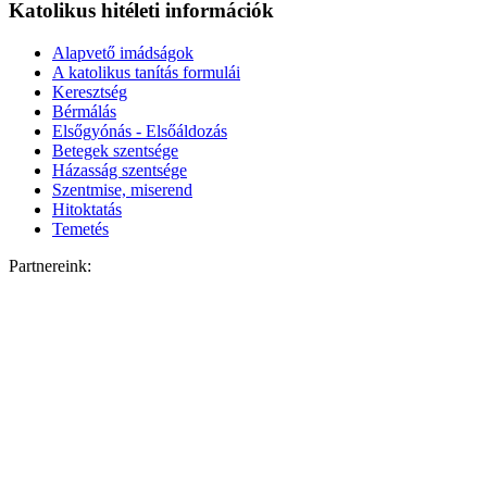
Katolikus hitéleti információk
Alapvető imádságok
A katolikus tanítás formulái
Keresztség
Bérmálás
Elsőgyónás - Elsőáldozás
Betegek szentsége
Házasság szentsége
Szentmise, miserend
Hitoktatás
Temetés
Partnereink: