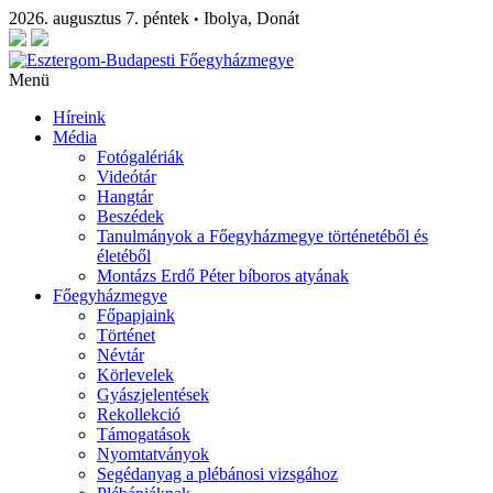
2026. augusztus 7. péntek
Ibolya, Donát
•
Menü
Híreink
Média
Fotógalériák
Videótár
Hangtár
Beszédek
Tanulmányok a Főegyházmegye történetéből és
életéből
Montázs Erdő Péter bíboros atyának
Főegyházmegye
Főpapjaink
Történet
Névtár
Körlevelek
Gyászjelentések
Rekollekció
Támogatások
Nyomtatványok
Segédanyag a plébánosi vizsgához