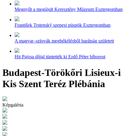
Megnyílt a megújult Keresztény Múzeum Esztergomban
František Trstenský szepesi püspök Esztergomban
A magyar–szlovák megbékélésből barátság született
Hit Pajzsa díjjal tüntették ki Erdő Péter bíborost
Budapest-Törökőri Lisieux-i
Kis Szent Teréz Plébánia
Képgaléria