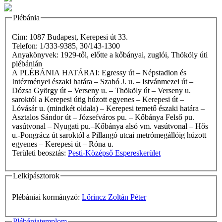
Plébánia
Cím: 1087 Budapest, Kerepesi út 33.
Telefon: 1/333-9385, 30/143-1300
Anyakönyvek: 1929-től, előtte a kőbányai, zuglói, Thököly úti
plébánián
A PLÉBÁNIA HATÁRAI: Egressy út – Népstadion és
Intézményei északi határa – Szabó J. u. – Istvánmezei út –
Dózsa György út – Verseny u. – Thököly út – Verseny u.
saroktól a Kerepesi útig húzott egyenes – Kerepesi út –
Lóvásár u. (mindkét oldala) – Kerepesi temető északi határa –
Asztalos Sándor út – Józsefváros pu. – Kőbánya Felső pu.
vasútvonal – Nyugati pu.–Kőbánya alsó vm. vasútvonal – Hős
u.-Pongrácz út saroktól a Pillangó utcai metrómegállóig húzott
egyenes – Kerepesi út – Róna u.
Területi beosztás:
Pesti-Középső Espereskerület
Lelkipásztorok
Plébániai kormányzó:
Lőrincz Zoltán Péter
Plébániatemplom