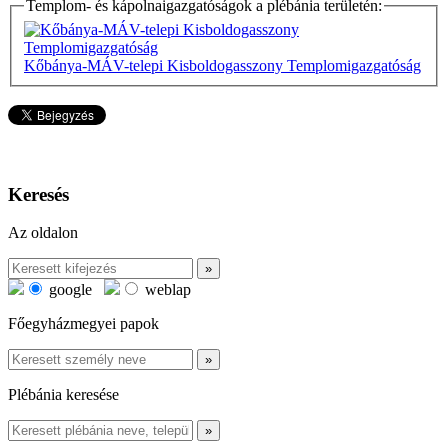
Templom- és kápolnaigazgatóságok a plébánia területén:
Kőbánya-MÁV-telepi Kisboldogasszony Templomigazgatóság
Keresés
Az oldalon
google
weblap
Főegyházmegyei papok
Plébánia keresése