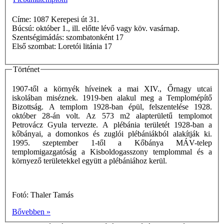
Címe: 1087 Kerepesi út 31.
Búcsú: október 1., ill. előtte lévő vagy köv. vasárnap.
Szentségimádás: szombatonként 17
Első szombat: Loretói litánia 17
Történet
1907-től a környék híveinek a mai XIV., Őrnagy utcai
iskolában miséznek. 1919-ben alakul meg a Templomépítő
Bizottság. A templom 1928-ban épül, felszentelése 1928.
október 28-án volt. Az 573 m2 alapterületű templomot
Petrovácz Gyula tervezte. A plébánia területét 1928-ban a
kőbányai, a domonkos és zuglói plébániákból alakítják ki.
1995. szeptember 1-től a Kőbánya MÁV-telep
templomigazgatóság a Kisboldogasszony templommal és a
környező területekkel együtt a plébániához kerül.
Fotó: Thaler Tamás
Bővebben »