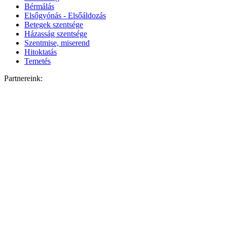
Bérmálás
Elsőgyónás - Elsőáldozás
Betegek szentsége
Házasság szentsége
Szentmise, miserend
Hitoktatás
Temetés
Partnereink: