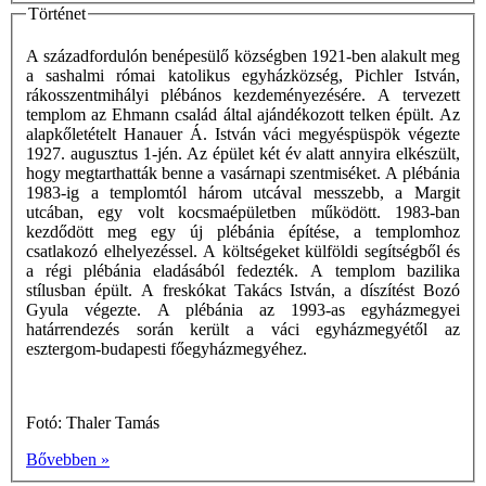
Történet
A századfordulón benépesülő községben 1921-ben alakult meg
a sashalmi római katolikus egyházközség, Pichler István,
rákosszentmihályi plébános kezdeményezésére. A tervezett
templom az Ehmann család által ajándékozott telken épült. Az
alapkőletételt Hanauer Á. István váci megyéspüspök végezte
1927. augusztus 1-jén. Az épület két év alatt annyira elkészült,
hogy megtarthatták benne a vasárnapi szentmiséket. A plébánia
1983-ig a templomtól három utcával messzebb, a Margit
utcában, egy volt kocsmaépületben működött. 1983-ban
kezdődött meg egy új plébánia építése, a templomhoz
csatlakozó elhelyezéssel. A költségeket külföldi segítségből és
a régi plébánia eladásából fedezték. A templom bazilika
stílusban épült. A freskókat Takács István, a díszítést Bozó
Gyula végezte. A plébánia az 1993-as egyházmegyei
határrendezés során került a váci egyházmegyétől az
esztergom-budapesti főegyházmegyéhez.
Fotó: Thaler Tamás
Bővebben »