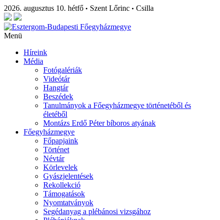
2026. augusztus 10. hétfő
Szent Lőrinc
Csilla
•
•
Menü
Híreink
Média
Fotógalériák
Videótár
Hangtár
Beszédek
Tanulmányok a Főegyházmegye történetéből és
életéből
Montázs Erdő Péter bíboros atyának
Főegyházmegye
Főpapjaink
Történet
Névtár
Körlevelek
Gyászjelentések
Rekollekció
Támogatások
Nyomtatványok
Segédanyag a plébánosi vizsgához