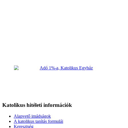
Katolikus hitéleti információk
Alapvető imádságok
A katolikus tanítás formulái
Keresztség