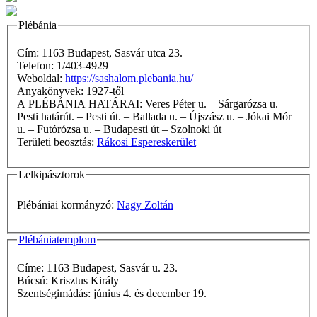
Plébánia
Cím: 1163 Budapest, Sasvár utca 23.
Telefon: 1/403-4929
Weboldal:
https://sashalom.plebania.hu/
Anyakönyvek: 1927-től
A PLÉBÁNIA HATÁRAI: Veres Péter u. – Sárgarózsa u. –
Pesti határút. – Pesti út. – Ballada u. – Újszász u. – Jókai Mór
u. – Futórózsa u. – Budapesti út – Szolnoki út
Területi beosztás:
Rákosi Espereskerület
Lelkipásztorok
Plébániai kormányzó:
Nagy Zoltán
Plébániatemplom
Címe: 1163 Budapest, Sasvár u. 23.
Búcsú: Krisztus Király
Szentségimádás: június 4. és december 19.