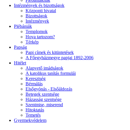
Plébániáknak
Intézmények és bizottságok
Központi hivatal
Bizottságok
Intézmények
Plébániák
Templomok
Hova tartozom?
Térkép
Papság
Papi címek és kitüntetések
A Főegyházmegye papjai 1892-2006
Hitélet
Alapvető imádságok
A katolikus tanítás formulái
Keresztség
Bérmálás
Elsőgyónás - Elsőáldozás
Betegek szentsége
Házasság szentsége
Szentmise, miserend
Hitoktatás
Temetés
Gyermekvédelem