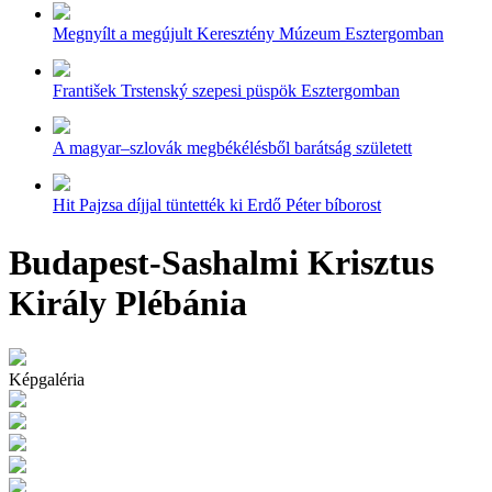
Megnyílt a megújult Keresztény Múzeum Esztergomban
František Trstenský szepesi püspök Esztergomban
A magyar–szlovák megbékélésből barátság született
Hit Pajzsa díjjal tüntették ki Erdő Péter bíborost
Budapest-Sashalmi Krisztus
Király Plébánia
Képgaléria