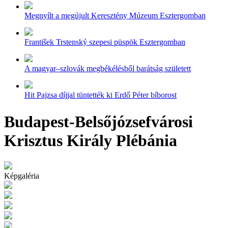
Megnyílt a megújult Keresztény Múzeum Esztergomban
František Trstenský szepesi püspök Esztergomban
A magyar–szlovák megbékélésből barátság született
Hit Pajzsa díjjal tüntették ki Erdő Péter bíborost
Budapest-Belsőjózsefvárosi
Krisztus Király Plébánia
Képgaléria