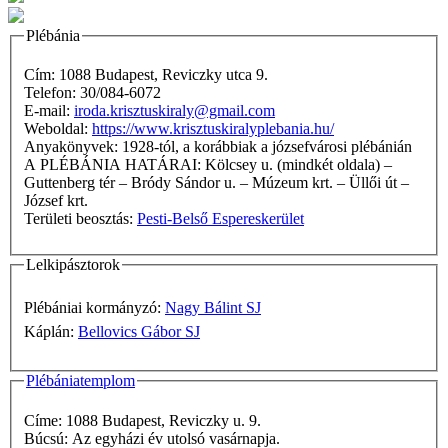
Plébánia
Cím: 1088 Budapest, Reviczky utca 9.
Telefon: 30/084-6072
E-mail:
iroda.krisztuskiraly@gmail.com
Weboldal:
https://www.krisztuskiralyplebania.hu/
Anyakönyvek: 1928-tól, a korábbiak a józsefvárosi plébánián
A PLÉBÁNIA HATÁRAI: Kölcsey u. (mindkét oldala) –
Guttenberg tér – Bródy Sándor u. – Múzeum krt. – Üllői út –
József krt.
Területi beosztás:
Pesti-Belső Espereskerület
Lelkipásztorok
Plébániai kormányzó:
Nagy Bálint SJ
Káplán:
Bellovics Gábor SJ
Plébániatemplom
Címe: 1088 Budapest, Reviczky u. 9.
Búcsú: Az egyházi év utolsó vasárnapja.