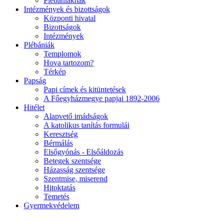
Plébániáknak
Intézmények és bizottságok
Központi hivatal
Bizottságok
Intézmények
Plébániák
Templomok
Hova tartozom?
Térkép
Papság
Papi címek és kitüntetések
A Főegyházmegye papjai 1892-2006
Hitélet
Alapvető imádságok
A katolikus tanítás formulái
Keresztség
Bérmálás
Elsőgyónás - Elsőáldozás
Betegek szentsége
Házasság szentsége
Szentmise, miserend
Hitoktatás
Temetés
Gyermekvédelem