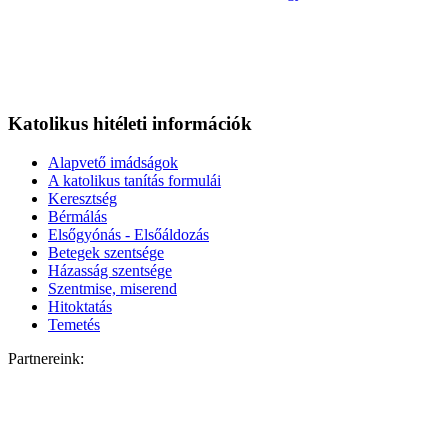
Katolikus hitéleti információk
Alapvető imádságok
A katolikus tanítás formulái
Keresztség
Bérmálás
Elsőgyónás - Elsőáldozás
Betegek szentsége
Házasság szentsége
Szentmise, miserend
Hitoktatás
Temetés
Partnereink: