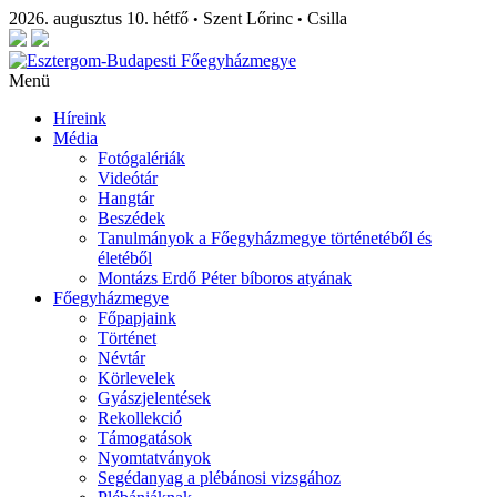
2026. augusztus 10. hétfő
Szent Lőrinc
Csilla
•
•
Menü
Híreink
Média
Fotógalériák
Videótár
Hangtár
Beszédek
Tanulmányok a Főegyházmegye történetéből és
életéből
Montázs Erdő Péter bíboros atyának
Főegyházmegye
Főpapjaink
Történet
Névtár
Körlevelek
Gyászjelentések
Rekollekció
Támogatások
Nyomtatványok
Segédanyag a plébánosi vizsgához