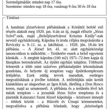
Szentségimádás: minden nap 17 óra.
Szentmise: minden nap 18 óra, vasárnap 9 óra 30 és 18 óra
Történet
A hatalmas józsefvárosi plébániának a Körúttól befelé eső
részén alakult meg 1920. jan. 6-án az új, magát először „Jézus
Szívé”-nek, majd „Belsőjózsefvárosi Krisztus Király”-nak
nevező egyházközség. Kápolna és iroda céljára megvásárolta a
Reviczky u. 9–11. sz. a. lakóházat. – 1928. jún. 18-án lett
plébánia. – A József krt. 41. sz. alatt egyházközségi
tanoncotthon is működött. – Területére esnek a belső egyetemi
klinikák. – A meghitt kápolna (160 m2) 1971–72-ben kapja új
liturgikus berendezését. Az épület egyházi tulajdon. Többször
felmerült a több mint százéves plébániaépület lebontásának
gondolata, és helyette új templom vagy épületkomplexum
felépítése. Ezek eddig tervek maradtak, esetleges
megvalósításuk a jövőbe tolódott. A tetőfelújítás után került
kialakításra az alagsorban az Igen Klub, illetőleg a Don Bosco
terem, majd az urnatemető. A plébánia és a területén lévő két
másik templom – a jezsuiták Jézus Szíve temploma és a
piaristák Kalazanci Szent József kápolnája – közössen ünnepli
– többek között – a Húsvéti és Úrnapi körmeneteket,
megvalósítva a plébánia feladatát, hogy „közösségek