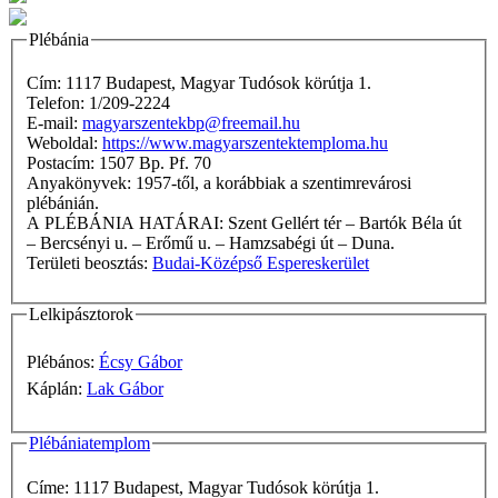
Plébánia
Cím: 1117 Budapest, Magyar Tudósok körútja 1.
Telefon: 1/209-2224
E-mail:
magyarszentekbp@freemail.hu
Weboldal:
https://www.magyarszentektemploma.hu
Postacím: 1507 Bp. Pf. 70
Anyakönyvek: 1957-től, a korábbiak a szentimrevárosi
plébánián.
A PLÉBÁNIA HATÁRAI: Szent Gellért tér – Bartók Béla út
– Bercsényi u. – Erőmű u. – Hamzsabégi út – Duna.
Területi beosztás:
Budai-Középső Espereskerület
Lelkipásztorok
Plébános:
Écsy Gábor
Káplán:
Lak Gábor
Plébániatemplom
Címe: 1117 Budapest, Magyar Tudósok körútja 1.