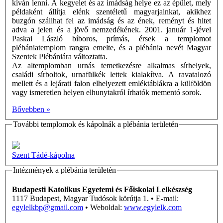
kíván lenni. A kegyelet és az imádság helye ez az épület, mely
példaként állítja elénk szentéletű magyarjainkat, akikhez
buzgón szállhat fel az imádság és az ének, reményt és hitet
adva a jelen és a jövő nemzedékének. 2001. január 1-jével
Paskai László bíboros, prímás, érsek a templomot
plébániatemplom rangra emelte, és a plébánia nevét Magyar
Szentek Plébániára változtatta.
Az altemplomban urnás temetkezésre alkalmas sírhelyek,
családi sírboltok, urnafülkék lettek kialakítva. A ravatalozó
mellett és a lejárati falon elhelyezett emléktáblákra a külföldön
vagy ismeretlen helyen elhunytakról írhatók mementó sorok.
Bővebben »
További templomok és kápolnák a plébánia területén
Szent Tádé-kápolna
Intézmények a plébánia területén
Budapesti Katolikus Egyetemi és Főiskolai Lelkészség
1117 Budapest, Magyar Tudósok körútja 1. • E-mail:
egylelkbp@gmail.com
• Weboldal:
www.egylelk.com