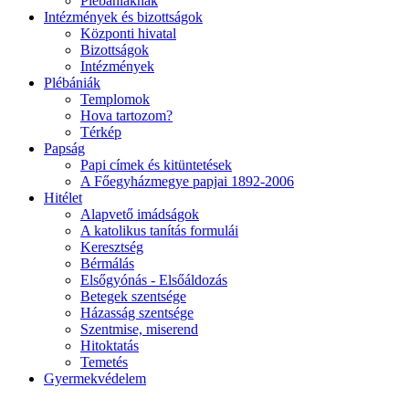
Plébániáknak
Intézmények és bizottságok
Központi hivatal
Bizottságok
Intézmények
Plébániák
Templomok
Hova tartozom?
Térkép
Papság
Papi címek és kitüntetések
A Főegyházmegye papjai 1892-2006
Hitélet
Alapvető imádságok
A katolikus tanítás formulái
Keresztség
Bérmálás
Elsőgyónás - Elsőáldozás
Betegek szentsége
Házasság szentsége
Szentmise, miserend
Hitoktatás
Temetés
Gyermekvédelem