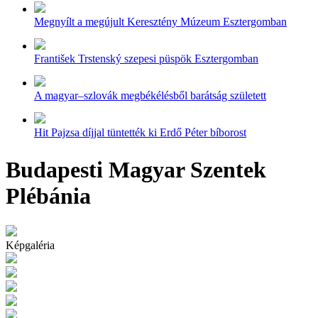
Megnyílt a megújult Keresztény Múzeum Esztergomban
František Trstenský szepesi püspök Esztergomban
A magyar–szlovák megbékélésből barátság született
Hit Pajzsa díjjal tüntették ki Erdő Péter bíborost
Budapesti Magyar Szentek
Plébánia
Képgaléria