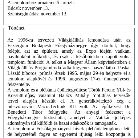
A templomhoz urnatemető tartozik
Búcsú: november 13.
Szentségimádás: november 13.
Történet
Az 1996-ra tervezett Világkiállítás lemondása után az
Esztergom Budapesti Főegyházmegye úgy döntött, hogy
felépíti azt az épületet, amely az Expo idején vatikáni
pavilonként működik, és csak a későbbiekben kapott volna
templomi funkciót. A telket a Magyar Állam képviseletében a
Világkiállítás Programiroda adta ingyenes használatba. Paskai
László bíboros, prímás, érsek 1995. május 29-én helyezte el a
templom alapkövét és 1996. augusztus 17-én ünnepélyesen
felszentelte.
A templom és a plébánia épületegyüttese Török Ferenc Ybl- és
Kossuth-díjas, valamint Balázs Mihály Ybl-díjas tervezők
tervei alapján készült el. A generálkivitelező cég a
pilisvörösvári Maco-Technik Kft volt. Az építkezést Dr.
Benedetti Tibor felügyelte. Az anyagi fedezetet a
Főegyházmegye biztosította, amelyet a Vatikán jelképes
adományán túl külföldi és hazai adakozók is támogatták.
A templom a Felsőlágymányosi hívek plébániatemploma lett,
de helyzeténél fogva az egyetemi ifjúság lelki központja is