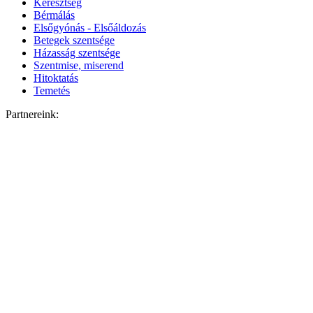
Keresztség
Bérmálás
Elsőgyónás - Elsőáldozás
Betegek szentsége
Házasság szentsége
Szentmise, miserend
Hitoktatás
Temetés
Partnereink: