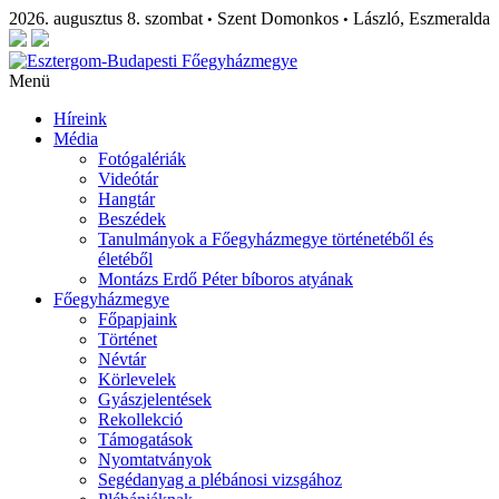
2026. augusztus 8. szombat
Szent Domonkos
László, Eszmeralda
•
•
Menü
Híreink
Média
Fotógalériák
Videótár
Hangtár
Beszédek
Tanulmányok a Főegyházmegye történetéből és
életéből
Montázs Erdő Péter bíboros atyának
Főegyházmegye
Főpapjaink
Történet
Névtár
Körlevelek
Gyászjelentések
Rekollekció
Támogatások
Nyomtatványok
Segédanyag a plébánosi vizsgához