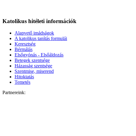
Katolikus hitéleti információk
Alapvető imádságok
A katolikus tanítás formulái
Keresztség
Bérmálás
Elsőgyónás - Elsőáldozás
Betegek szentsége
Házasság szentsége
Szentmise, miserend
Hitoktatás
Temetés
Partnereink: