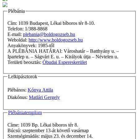
Plébánia
Cím: 1039 Budapest, Lékai bíboros tér 8-10.
Telefon: 1/388-8868
E-mail:
plebania@boldogozseb.hu
Weboldal:
http://www.boldogozseb.hu
Anyakönyvek: 1985-től
A PLÉBÁNIA HATÁRAI: Városhatár – Batthyány u. –
Ipartelep u. – Ságvári E. u. – Királyok útja – Névtelen u.
Területi beosztás:
Óbudai Espereskerület
Lelkipásztorok
Plébános:
Kónya Attila
Diakónus:
Matlári Gergely
Plébániatemplom
Címe: 1039 Bp. Lékai bíboros tér 8.
Búcsú: szeptember 13-át követő vasárnap
Szentségimádás: május 23. és december 14.