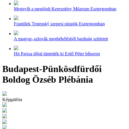
Megnyílt a megújult Keresztény Múzeum Esztergomban
František Trstenský szepesi püspök Esztergomban
A magyar–szlovák megbékélésből barátság született
Hit Pajzsa díjjal tüntették ki Erdő Péter bíborost
Budapest-Pünkösdfürdői
Boldog Özséb Plébánia
Képgaléria