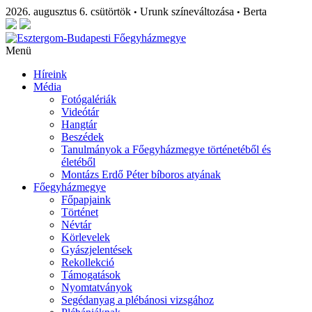
2026. augusztus 6. csütörtök
Urunk színeváltozása
Berta
•
•
Menü
Híreink
Média
Fotógalériák
Videótár
Hangtár
Beszédek
Tanulmányok a Főegyházmegye történetéből és
életéből
Montázs Erdő Péter bíboros atyának
Főegyházmegye
Főpapjaink
Történet
Névtár
Körlevelek
Gyászjelentések
Rekollekció
Támogatások
Nyomtatványok
Segédanyag a plébánosi vizsgához