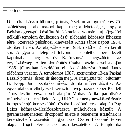
Történet
Dr. Lékai László bíboros, prímás, érsek úr aranymiséje és 75.
születésnapja alkalmá-ból kapta meg a lehetôséget, hogy a
Békásmegyer-pünkösdfürdôi lakótelep számára új (jogelôd
nélküli) templom épülhessen és új plébániai közösség jöhessen
létre. Szervezô plébánosi kinevezést Antal János kapott 1984.
október 15-én. Az alapkôletételre 1984. október 21-én került
sor. A gyorsan felépített felvonulási épületben berendezett
kápolnában még ez év Karácsonyán megszületett az
egyházközség. A templomépítés Csaba László tervei alapján
1985. júliusában kezdôdött el. Az építkezést Antal János
plébános vezette. A templomot 1987. szeptember 13-án Paskai
László prímás, érsek úr áldotta meg. A liturgikus tér „bútorait”
B. Kopp Judit szobrászművész domborművei díszítik. Az
egyedülállóan elhelyezett keresztút üvegmozaik képei Pleidell
János festôművész tervei alapján Mohay Attila iparművész
műhelyében készültek. A „JURA” keménymészkô-vörösréz
kompozíciójú keresztelôkút Csaba Lászlóné tervei alapján Pap
Lajos kôfaragó-díszítôszobrászati műhelyében készült. A
garamszentbenedeki úrkoporsó ihlette a betlehemi istállónak is
berendezhetô „szentsírt” ugyancsak Csaba Lászlóné tervei
alapján Ligeti Ferenc asztalosai készítették. A templomba