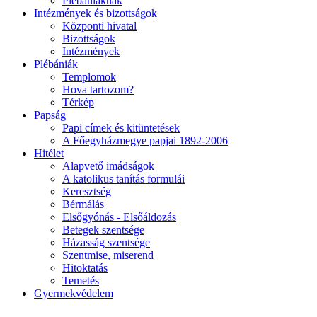
Plébániáknak
Intézmények és bizottságok
Központi hivatal
Bizottságok
Intézmények
Plébániák
Templomok
Hova tartozom?
Térkép
Papság
Papi címek és kitüntetések
A Főegyházmegye papjai 1892-2006
Hitélet
Alapvető imádságok
A katolikus tanítás formulái
Keresztség
Bérmálás
Elsőgyónás - Elsőáldozás
Betegek szentsége
Házasság szentsége
Szentmise, miserend
Hitoktatás
Temetés
Gyermekvédelem