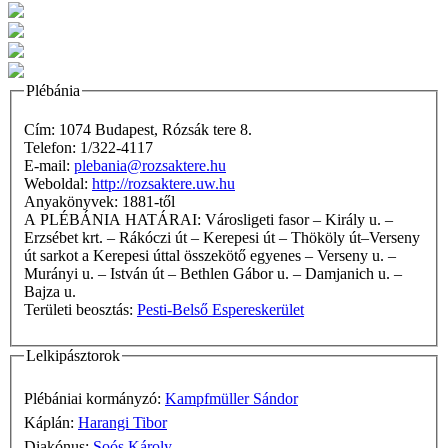
Plébánia
Cím: 1074 Budapest, Rózsák tere 8.
Telefon: 1/322-4117
E-mail:
plebania@rozsaktere.hu
Weboldal:
http://rozsaktere.uw.hu
Anyakönyvek: 1881-től
A PLÉBÁNIA HATÁRAI: Városligeti fasor – Király u. –
Erzsébet krt. – Rákóczi út – Kerepesi út – Thököly út–Verseny
út sarkot a Kerepesi úttal összekötő egyenes – Verseny u. –
Murányi u. – István út – Bethlen Gábor u. – Damjanich u. –
Bajza u.
Területi beosztás:
Pesti-Belső Espereskerület
Lelkipásztorok
Plébániai kormányzó:
Kampfmüller Sándor
Káplán:
Harangi Tibor
Diakónus:
Soós Károly