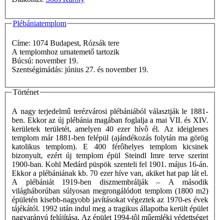
Plébániatemplom
Címe: 1074 Budapest, Rózsák tere
A templomhoz urnatemető tartozik
Búcsú: november 19.
Szentségimádás: június 27. és november 19.
Történet
A nagy terjedelmű terézvárosi plébániából választják le 1881-
ben. Ekkor az új plébánia magában foglalja a mai VII. és XIV.
kerületek területét, amelyen 40 ezer hívô él. Az ideiglenes
templom már 1881-ben felépül (ajándékozás folytán ma görög
katolikus templom). E 400 férôhelyes templom kicsinek
bizonyult, ezért új templom épül Steindl Imre terve szerint
1900-ban. Kohl Medárd püspök szenteli fel 1901. május 16-án.
Ekkor a plébániának kb. 70 ezer híve van, akiket hat pap lát el.
A plébániát 1919-ben diszmembrálják – A második
világháborúban súlyosan megrongálódott templom (1800 m2)
épületén kisebb-nagyobb javításokat végeztek az 1970-es évek
tájékától. 1992 után indul meg a tragikus állapotba került épület
nagyarányú felújítása. Az épület 1994-tôl műemléki védettséget