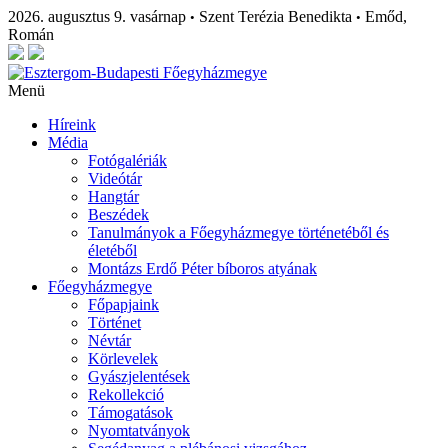
2026. augusztus 9. vasárnap
Szent Terézia Benedikta
Emőd,
•
•
Román
Menü
Híreink
Média
Fotógalériák
Videótár
Hangtár
Beszédek
Tanulmányok a Főegyházmegye történetéből és
életéből
Montázs Erdő Péter bíboros atyának
Főegyházmegye
Főpapjaink
Történet
Névtár
Körlevelek
Gyászjelentések
Rekollekció
Támogatások
Nyomtatványok