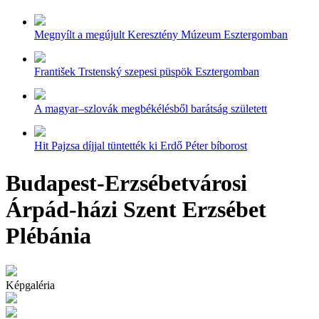
Megnyílt a megújult Keresztény Múzeum Esztergomban
František Trstenský szepesi püspök Esztergomban
A magyar–szlovák megbékélésből barátság született
Hit Pajzsa díjjal tüntették ki Erdő Péter bíborost
Budapest-Erzsébetvárosi
Árpád-házi Szent Erzsébet
Plébánia
Képgaléria