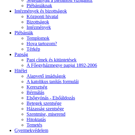
Segédanyag a plébánosi vizsgához
Plébániáknak
Intézmények és bizottságok
Központi hivatal
Bizottságok
Intézmények
Plébániák
Templomok
Hova tartozom?
Térkép
Papság
Papi címek és kitüntetések
A Főegyházmegye papjai 1892-2006
Hitélet
Alapvető imádságok
A katolikus tanítás formulái
Keresztség
Bérmálás
Elsőgyónás - Elsőáldozás
Betegek szentsége
Házasság szentsége
Szentmise, miserend
Hitoktatás
Temetés
Gyermekvédelem