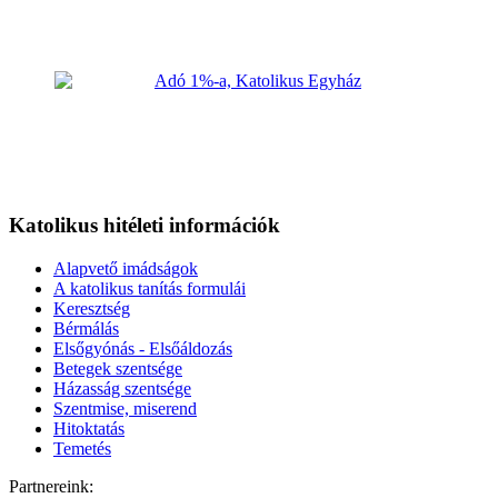
Katolikus hitéleti információk
Alapvető imádságok
A katolikus tanítás formulái
Keresztség
Bérmálás
Elsőgyónás - Elsőáldozás
Betegek szentsége
Házasság szentsége
Szentmise, miserend
Hitoktatás
Temetés
Partnereink: