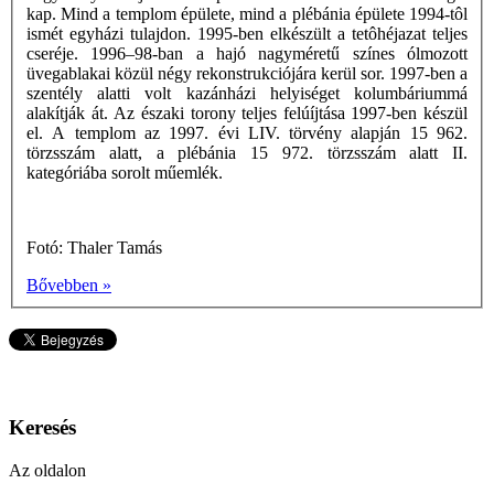
kap. Mind a templom épülete, mind a plébánia épülete 1994-tôl
ismét egyházi tulajdon. 1995-ben elkészült a tetôhéjazat teljes
cseréje. 1996–98-ban a hajó nagyméretű színes ólmozott
üvegablakai közül négy rekonstrukciójára kerül sor. 1997-ben a
szentély alatti volt kazánházi helyiséget kolumbáriummá
alakítják át. Az északi torony teljes felúíjtása 1997-ben készül
el. A templom az 1997. évi LIV. törvény alapján 15 962.
törzsszám alatt, a plébánia 15 972. törzsszám alatt II.
kategóriába sorolt műemlék.
Fotó: Thaler Tamás
Bővebben »
Keresés
Az oldalon