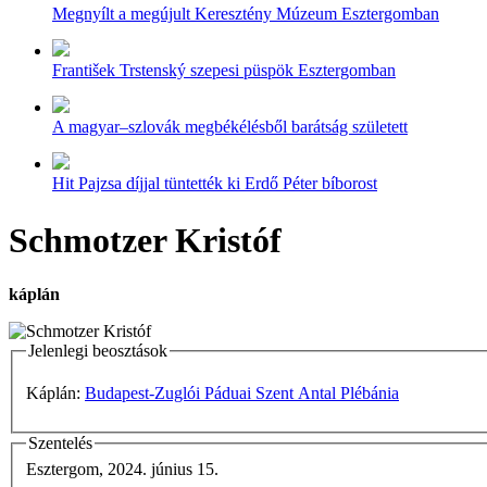
Megnyílt a megújult Keresztény Múzeum Esztergomban
František Trstenský szepesi püspök Esztergomban
A magyar–szlovák megbékélésből barátság született
Hit Pajzsa díjjal tüntették ki Erdő Péter bíborost
Schmotzer Kristóf
káplán
Jelenlegi beosztások
Káplán:
Budapest-Zuglói Páduai Szent Antal Plébánia
Szentelés
Esztergom, 2024. június 15.