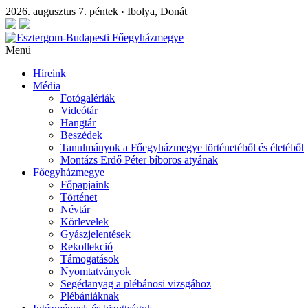
2026. augusztus 7. péntek
Ibolya, Donát
•
Menü
Híreink
Média
Fotógalériák
Videótár
Hangtár
Beszédek
Tanulmányok a Főegyházmegye történetéből és életéből
Montázs Erdő Péter bíboros atyának
Főegyházmegye
Főpapjaink
Történet
Névtár
Körlevelek
Gyászjelentések
Rekollekció
Támogatások
Nyomtatványok
Segédanyag a plébánosi vizsgához
Plébániáknak