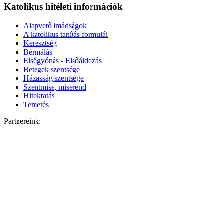
Katolikus hitéleti információk
Alapvető imádságok
A katolikus tanítás formulái
Keresztség
Bérmálás
Elsőgyónás - Elsőáldozás
Betegek szentsége
Házasság szentsége
Szentmise, miserend
Hitoktatás
Temetés
Partnereink: