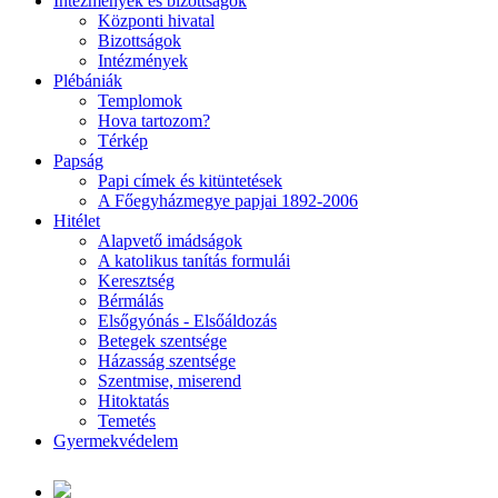
Intézmények és bizottságok
Központi hivatal
Bizottságok
Intézmények
Plébániák
Templomok
Hova tartozom?
Térkép
Papság
Papi címek és kitüntetések
A Főegyházmegye papjai 1892-2006
Hitélet
Alapvető imádságok
A katolikus tanítás formulái
Keresztség
Bérmálás
Elsőgyónás - Elsőáldozás
Betegek szentsége
Házasság szentsége
Szentmise, miserend
Hitoktatás
Temetés
Gyermekvédelem