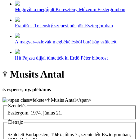
Megnyílt a megújult Keresztény Múzeum Esztergomban
František Trstenský szepesi püspök Esztergomban
A magyar–szlovák megbékélésből barátság született
Hit Pajzsa díjjal tüntették ki Erdő Péter bíborost
† Musits Antal
é. esperes, ny. plébános
Szentelés
Esztergom, 1974. június 21.
Életrajz
Született Budapesten, 1946. július 7., szentelték Esztergomban,