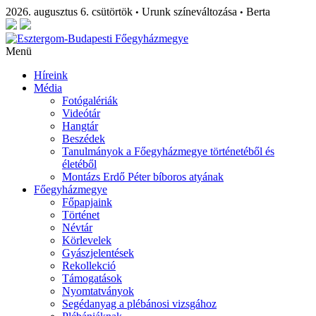
2026. augusztus 6. csütörtök
Urunk színeváltozása
Berta
•
•
Menü
Híreink
Média
Fotógalériák
Videótár
Hangtár
Beszédek
Tanulmányok a Főegyházmegye történetéből és
életéből
Montázs Erdő Péter bíboros atyának
Főegyházmegye
Főpapjaink
Történet
Névtár
Körlevelek
Gyászjelentések
Rekollekció
Támogatások
Nyomtatványok
Segédanyag a plébánosi vizsgához