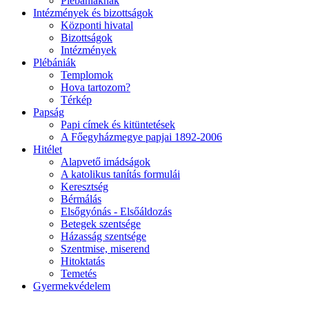
Plébániáknak
Intézmények és bizottságok
Központi hivatal
Bizottságok
Intézmények
Plébániák
Templomok
Hova tartozom?
Térkép
Papság
Papi címek és kitüntetések
A Főegyházmegye papjai 1892-2006
Hitélet
Alapvető imádságok
A katolikus tanítás formulái
Keresztség
Bérmálás
Elsőgyónás - Elsőáldozás
Betegek szentsége
Házasság szentsége
Szentmise, miserend
Hitoktatás
Temetés
Gyermekvédelem