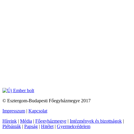
© Esztergom-Budapesti Főegyházmegye 2017
Impresszum
|
Kapcsolat
Híreink
|
Média
|
Főegyházmegye
|
Intézmények és bizottságok
|
Plébániák
|
Papság
|
Hitélet
|
Gyermekvédelem