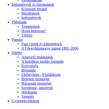
Plébániáknak
Intézmények és bizottságok
Központi hivatal
Bizottságok
Intézmények
Plébániák
Templomok
Hova tartozom?
Térkép
Papság
Papi címek és kitüntetések
A Főegyházmegye papjai 1892-2006
Hitélet
Alapvető imádságok
A katolikus tanítás formulái
Keresztség
Bérmálás
Elsőgyónás - Elsőáldozás
Betegek szentsége
Házasság szentsége
Szentmise, miserend
Hitoktatás
Temetés
Gyermekvédelem