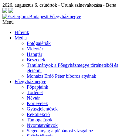
2026. augusztus 6. csütörtök
Urunk színeváltozása
Berta
•
•
Menü
Híreink
Média
Fotógalériák
Videótár
Hangtár
Beszédek
Tanulmányok a Főegyházmegye történetéből és
életéből
Montázs Erdő Péter bíboros atyának
Főegyházmegye
Főpapjaink
Történet
Névtár
Körlevelek
Gyászjelentések
Rekollekció
Támogatások
Nyomtatványok
Segédanyag a plébánosi vizsgához