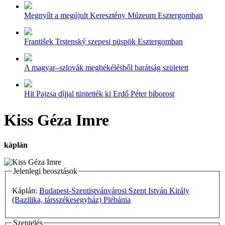
Megnyílt a megújult Keresztény Múzeum Esztergomban
František Trstenský szepesi püspök Esztergomban
A magyar–szlovák megbékélésből barátság született
Hit Pajzsa díjjal tüntették ki Erdő Péter bíborost
Kiss Géza Imre
káplán
Jelenlegi beosztások
Káplán:
Budapest-Szentistvánvárosi Szent István Király
(Bazilika, társszékesegyház) Plébánia
Szentelés