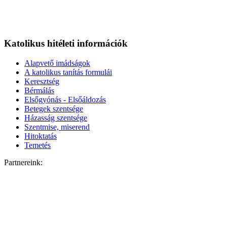
Katolikus hitéleti információk
Alapvető imádságok
A katolikus tanítás formulái
Keresztség
Bérmálás
Elsőgyónás - Elsőáldozás
Betegek szentsége
Házasság szentsége
Szentmise, miserend
Hitoktatás
Temetés
Partnereink: