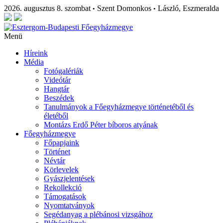
2026. augusztus 8. szombat
Szent Domonkos
László, Eszmeralda
•
•
Menü
Híreink
Média
Fotógalériák
Videótár
Hangtár
Beszédek
Tanulmányok a Főegyházmegye történetéből és
életéből
Montázs Erdő Péter bíboros atyának
Főegyházmegye
Főpapjaink
Történet
Névtár
Körlevelek
Gyászjelentések
Rekollekció
Támogatások
Nyomtatványok
Segédanyag a plébánosi vizsgához