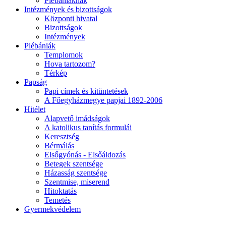
Plébániáknak
Intézmények és bizottságok
Központi hivatal
Bizottságok
Intézmények
Plébániák
Templomok
Hova tartozom?
Térkép
Papság
Papi címek és kitüntetések
A Főegyházmegye papjai 1892-2006
Hitélet
Alapvető imádságok
A katolikus tanítás formulái
Keresztség
Bérmálás
Elsőgyónás - Elsőáldozás
Betegek szentsége
Házasság szentsége
Szentmise, miserend
Hitoktatás
Temetés
Gyermekvédelem