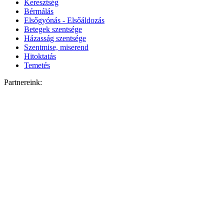
Keresztség
Bérmálás
Elsőgyónás - Elsőáldozás
Betegek szentsége
Házasság szentsége
Szentmise, miserend
Hitoktatás
Temetés
Partnereink: