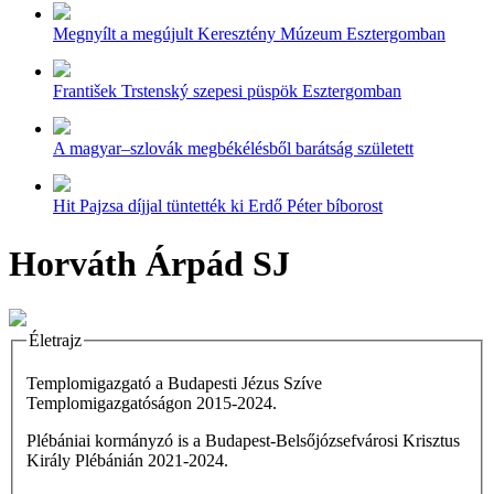
Megnyílt a megújult Keresztény Múzeum Esztergomban
František Trstenský szepesi püspök Esztergomban
A magyar–szlovák megbékélésből barátság született
Hit Pajzsa díjjal tüntették ki Erdő Péter bíborost
Horváth Árpád SJ
Életrajz
Templomigazgató a Budapesti Jézus Szíve
Templomigazgatóságon 2015-2024.
Plébániai kormányzó is a Budapest-Belsőjózsefvárosi Krisztus
Király Plébánián 2021-2024.