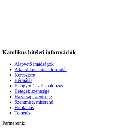
Katolikus hitéleti információk
Alapvető imádságok
A katolikus tanítás formulái
Keresztség
Bérmálás
Elsőgyónás - Elsőáldozás
Betegek szentsége
Házasság szentsége
Szentmise, miserend
Hitoktatás
Temetés
Partnereink: