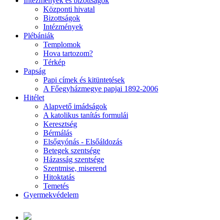
Intézmények és bizottságok
Központi hivatal
Bizottságok
Intézmények
Plébániák
Templomok
Hova tartozom?
Térkép
Papság
Papi címek és kitüntetések
A Főegyházmegye papjai 1892-2006
Hitélet
Alapvető imádságok
A katolikus tanítás formulái
Keresztség
Bérmálás
Elsőgyónás - Elsőáldozás
Betegek szentsége
Házasság szentsége
Szentmise, miserend
Hitoktatás
Temetés
Gyermekvédelem