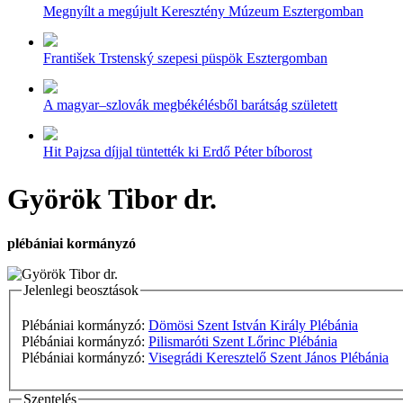
Megnyílt a megújult Keresztény Múzeum Esztergomban
František Trstenský szepesi püspök Esztergomban
A magyar–szlovák megbékélésből barátság született
Hit Pajzsa díjjal tüntették ki Erdő Péter bíborost
Györök Tibor dr.
plébániai kormányzó
Jelenlegi beosztások
Plébániai kormányzó:
Dömösi Szent István Király Plébánia
Plébániai kormányzó:
Pilismaróti Szent Lőrinc Plébánia
Plébániai kormányzó:
Visegrádi Keresztelő Szent János Plébánia
Szentelés