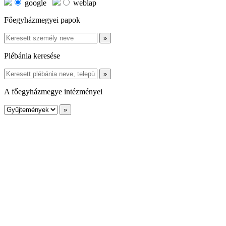
google
weblap
Főegyházmegyei papok
Plébánia keresése
A főegyházmegye intézményei