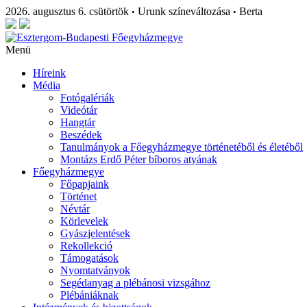
2026. augusztus 6. csütörtök
Urunk színeváltozása
Berta
•
•
Menü
Híreink
Média
Fotógalériák
Videótár
Hangtár
Beszédek
Tanulmányok a Főegyházmegye történetéből és életéből
Montázs Erdő Péter bíboros atyának
Főegyházmegye
Főpapjaink
Történet
Névtár
Körlevelek
Gyászjelentések
Rekollekció
Támogatások
Nyomtatványok
Segédanyag a plébánosi vizsgához
Plébániáknak