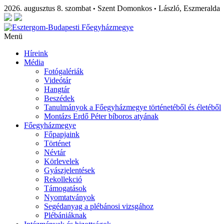
2026. augusztus 8. szombat
Szent Domonkos
László, Eszmeralda
•
•
Menü
Híreink
Média
Fotógalériák
Videótár
Hangtár
Beszédek
Tanulmányok a Főegyházmegye történetéből és életéből
Montázs Erdő Péter bíboros atyának
Főegyházmegye
Főpapjaink
Történet
Névtár
Körlevelek
Gyászjelentések
Rekollekció
Támogatások
Nyomtatványok
Segédanyag a plébánosi vizsgához
Plébániáknak