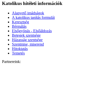
Katolikus hitéleti információk
Alapvető imádságok
A katolikus tanítás formulái
Keresztség
Bérmálás
Elsőgyónás - Elsőáldozás
Betegek szentsége
Házasság szentsége
Szentmise, miserend
Hitoktatás
Temetés
Partnereink: