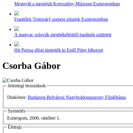
Megnyílt a megújult Keresztény Múzeum Esztergomban
František Trstenský szepesi püspök Esztergomban
A magyar–szlovák megbékélésből barátság született
Hit Pajzsa díjjal tüntették ki Erdő Péter bíborost
Csorba Gábor
Jelenlegi beosztások
Diakónus:
Budapest-Belvárosi Nagyboldogasszony Főplébánia
Szentelés
Esztergom, 2000. október 1.
Életrajz