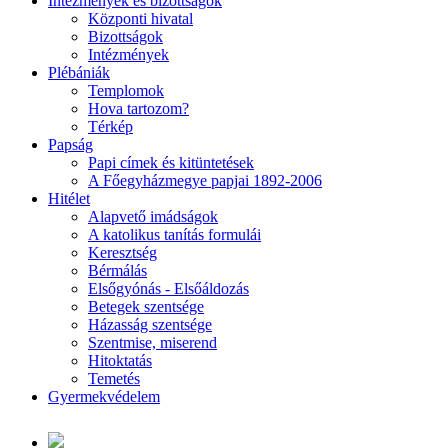
Intézmények és bizottságok
Központi hivatal
Bizottságok
Intézmények
Plébániák
Templomok
Hova tartozom?
Térkép
Papság
Papi címek és kitüntetések
A Főegyházmegye papjai 1892-2006
Hitélet
Alapvető imádságok
A katolikus tanítás formulái
Keresztség
Bérmálás
Elsőgyónás - Elsőáldozás
Betegek szentsége
Házasság szentsége
Szentmise, miserend
Hitoktatás
Temetés
Gyermekvédelem