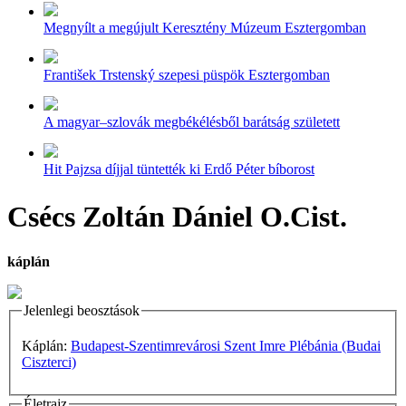
Megnyílt a megújult Keresztény Múzeum Esztergomban
František Trstenský szepesi püspök Esztergomban
A magyar–szlovák megbékélésből barátság született
Hit Pajzsa díjjal tüntették ki Erdő Péter bíborost
Csécs Zoltán Dániel O.Cist.
káplán
Jelenlegi beosztások
Káplán:
Budapest-Szentimrevárosi Szent Imre Plébánia (Budai
Ciszterci)
Életrajz