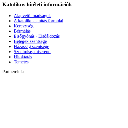
Katolikus hitéleti információk
Alapvető imádságok
A katolikus tanítás formulái
Keresztség
Bérmálás
Elsőgyónás - Elsőáldozás
Betegek szentsége
Házasság szentsége
Szentmise, miserend
Hitoktatás
Temetés
Partnereink: