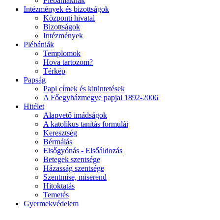
Plébániáknak
Intézmények és bizottságok
Központi hivatal
Bizottságok
Intézmények
Plébániák
Templomok
Hova tartozom?
Térkép
Papság
Papi címek és kitüntetések
A Főegyházmegye papjai 1892-2006
Hitélet
Alapvető imádságok
A katolikus tanítás formulái
Keresztség
Bérmálás
Elsőgyónás - Elsőáldozás
Betegek szentsége
Házasság szentsége
Szentmise, miserend
Hitoktatás
Temetés
Gyermekvédelem