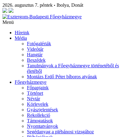
2026. augusztus 7. péntek
Ibolya, Donát
•
Menü
Híreink
Média
Fotógalériák
Videótár
Hangtár
Beszédek
Tanulmányok a Főegyházmegye történetéből és
életéből
Montázs Erdő Péter bíboros atyának
Főegyházmegye
Főpapjaink
Történet
Névtár
Körlevelek
Gyászjelentések
Rekollekció
Támogatások
Nyomtatványok
Segédanyag a plébánosi vizsgához