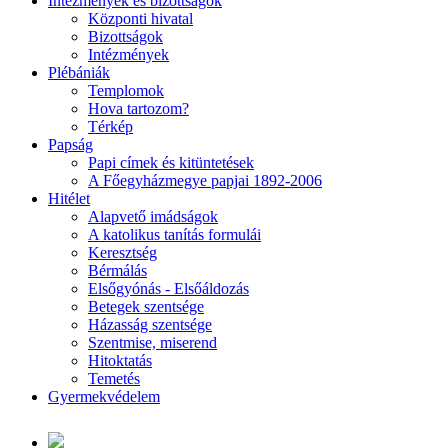
Intézmények és bizottságok
Központi hivatal
Bizottságok
Intézmények
Plébániák
Templomok
Hova tartozom?
Térkép
Papság
Papi címek és kitüntetések
A Főegyházmegye papjai 1892-2006
Hitélet
Alapvető imádságok
A katolikus tanítás formulái
Keresztség
Bérmálás
Elsőgyónás - Elsőáldozás
Betegek szentsége
Házasság szentsége
Szentmise, miserend
Hitoktatás
Temetés
Gyermekvédelem