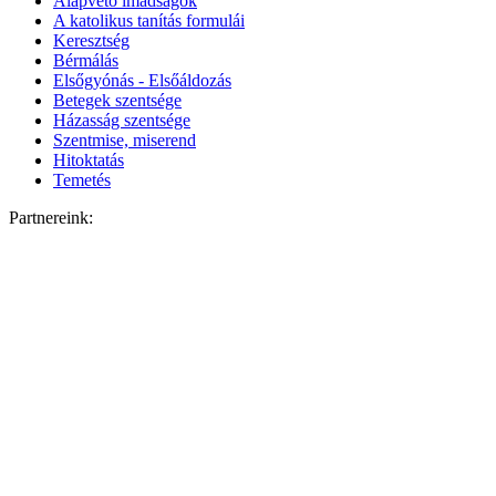
Alapvető imádságok
A katolikus tanítás formulái
Keresztség
Bérmálás
Elsőgyónás - Elsőáldozás
Betegek szentsége
Házasság szentsége
Szentmise, miserend
Hitoktatás
Temetés
Partnereink: