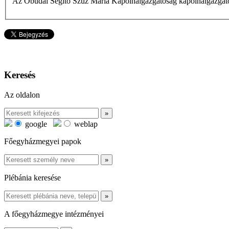
Az Óbudai Segítő Szűz Mária Kápolnaigazgatóság kápolnaigazgatój
Keresés
Az oldalon
google
weblap
Főegyházmegyei papok
Plébánia keresése
A főegyházmegye intézményei