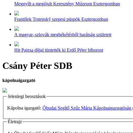
Megnyílt a megújult Keresztény Múzeum Esztergomban
František Trstenský szepesi püspök Esztergomban
A magyar–szlovák megbékélésből barátság született
Hit Pajzsa díjjal tüntették ki Erdő Péter bíborost
Csány Péter SDB
kápolnaigazgató
Jelenlegi beosztások
Kápolna igazgató:
Óbudai Segítő Szűz Mária Kápolnaigazgatóság 
Életrajz