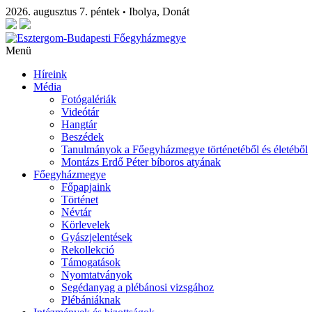
2026. augusztus 7. péntek
Ibolya, Donát
•
Menü
Híreink
Média
Fotógalériák
Videótár
Hangtár
Beszédek
Tanulmányok a Főegyházmegye történetéből és életéből
Montázs Erdő Péter bíboros atyának
Főegyházmegye
Főpapjaink
Történet
Névtár
Körlevelek
Gyászjelentések
Rekollekció
Támogatások
Nyomtatványok
Segédanyag a plébánosi vizsgához
Plébániáknak