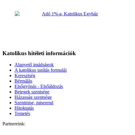
Katolikus hitéleti információk
Alapvető imádságok
A katolikus tanítás formulái
Keresztség
Bérmálás
Elsőgyónás - Elsőáldozás
Betegek szentsége
Házasság szentsége
Szentmise, miserend
Hitoktatás
Temetés
Partnereink: