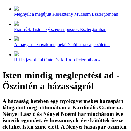
Megnyílt a megújult Keresztény Múzeum Esztergomban
František Trstenský szepesi püspök Esztergomban
A magyar–szlovák megbékélésből barátság született
Hit Pajzsa díjjal tüntették ki Erdő Péter bíborost
Isten mindig meglepetést ad -
Őszintén a házasságról
A házasság hetében egy nyolcgyermekes házaspárt
látogatott meg otthonában a Kardinális Csatorna.
Nényei László és Nényei Noémi harminchárom éve
ismerik egymást, és huszonnyolc éve kötötték össze
életüket Isten színe előtt. A Nényei házaspár őszintén