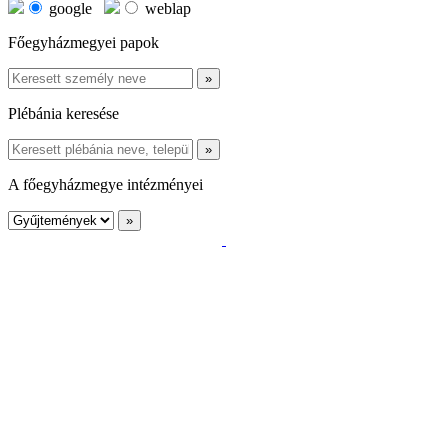
google
weblap
Főegyházmegyei papok
Plébánia keresése
A főegyházmegye intézményei