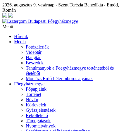
2026. augusztus 9. vasárnap
Szent Terézia Benedikta
Emőd,
•
•
Román
Menü
Híreink
Média
Fotógalériák
Videótár
Hangtár
Beszédek
Tanulmányok a Főegyházmegye történetéből és
életéből
Montázs Erdő Péter bíboros atyának
Főegyházmegye
Főpapjaink
Történet
Névtár
Körlevelek
Gyászjelentések
Rekollekció
Támogatások
Nyomtatványok