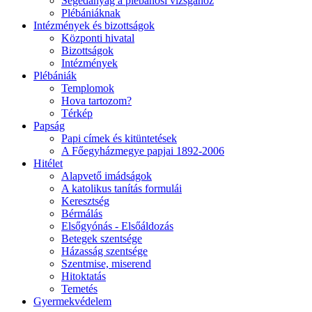
Segédanyag a plébánosi vizsgához
Plébániáknak
Intézmények és bizottságok
Központi hivatal
Bizottságok
Intézmények
Plébániák
Templomok
Hova tartozom?
Térkép
Papság
Papi címek és kitüntetések
A Főegyházmegye papjai 1892-2006
Hitélet
Alapvető imádságok
A katolikus tanítás formulái
Keresztség
Bérmálás
Elsőgyónás - Elsőáldozás
Betegek szentsége
Házasság szentsége
Szentmise, miserend
Hitoktatás
Temetés
Gyermekvédelem