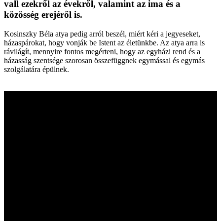
vall ezekről az évekről, valamint az ima és a
közösség erejéről is.
Kosinszky Béla atya pedig arról beszél, miért kéri a jegyeseket,
házaspárokat, hogy vonják be Istent az életünkbe. Az atya arra is
rávilágít, mennyire fontos megérteni, hogy az egyházi rend és a
házasság szentsége szorosan összefüggnek egymással és egymás
szolgálatára épülnek.