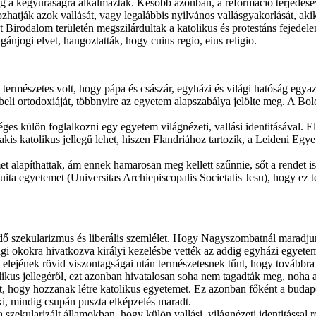
meg a kegyuraságra alkalmazták. Később azonban, a reformáció terjedés
atják azok vallását, vagy legalábbis nyilvános vallásgyakorlását, akik
t Birodalom területén megszilárdultak a katolikus és protestáns fejede
ánjogi elvet, hangoztatták, hogy cuius regio, eius religio.
mészetes volt, hogy pápa és császár, egyházi és világi hatóság egyazon
beli ortodoxiáját, többnyire az egyetem alapszabálya jelölte meg. A Bo
es külön foglalkozni egy egyetem világnézeti, vallási identitásával. 
is katolikus jellegű lehet, hiszen Flandriához tartozik, a Leideni Egy
t alapíthattak, ám ennek hamarosan meg kellett szűnnie, sőt a rendet is 
uita egyetemet (Universitas Archiepiscopalis Societatis Jesu), hogy ez t
jedő szekularizmus és liberális szemlélet. Hogy Nagyszombatnál maradju
yagi okokra hivatkozva királyi kezelésbe vették az addig egyházi egyet
lejének rövid viszontagságai után természetesnek tűnt, hogy továbbra i
likus jellegéről, ezt azonban hivatalosan soha nem tagadták meg, noha 
lat, hogy hozzanak létre katolikus egyetemet. Ez azonban főként a budapes
ki, mindig csupán puszta elképzelés maradt.
zekularizált államokban, hogy külön vallási, világnézeti identitással r