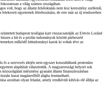
d fokozatosan a világ számos országában.
gos volt, hogy az állami felsőoktatás nem lesz keresztény szellemű,
 felekezeti egyetemek létrehozására, de erre már az új rendszerben
szüntetett budapesti teológiai kart visszacsatolják az Eötvös Loránd
hiszen a hit és a profán tudományok közötti párbeszéd
egyetemeken működő hittudományi karok ki voltak téve az
ás és a szervezés idején nem egyszer konzultáltunk protestáns
gyetem alapítását választották. A magyarországi helyzet sok
s közszolgálati intézmény gyanánt állami finanszírozásban
isztán hazai magánerőből aligha fenntartható.
sa azonban olyan feladat, amely rendkívüli kihívás elé állítja az