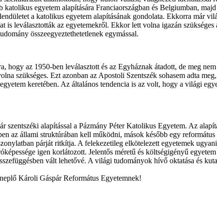
több katolikus egyetem alapítására Franciaországban és Belgiumban, maj
endületet a katolikus egyetem alapításának gondolata. Ekkorra már vilá
is leválasztották az egyetemekről. Ekkor lett volna igazán szükséges a
és tudomány összeegyeztethetetlenek egymással.
rra, hogy az 1950-ben leválasztott és az Egyháznak átadott, de meg nem 
olna szükséges. Ezt azonban az Apostoli Szentszék sohasem adta meg, 
i egyetem keretében. Az általános tendencia is az volt, hogy a világi 
ár szentszéki alapítással a Pázmány Péter Katolikus Egyetem. Az alapít
en az állami struktúrában kell működni, mások később egy református e
ylatban párját ritkítja. A felekezetileg elkötelezett egyetemek ugyani
pessége igen korlátozott. Jelentős méretű és költségigényű egyetem t
zefüggésben vált lehetővé. A világi tudományok hívő oktatása és kutatá
 ünneplő Károli Gáspár Református Egyetemnek!