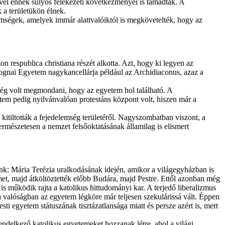
ével ennek súlyos felekezeti következményei is támadtak. A
 a területükön élnek.
lemségek, amelyek immár alattvalóiktól is megkövetelték, hogy az
 respublica christiana részét alkotta. Azt, hogy ki legyen az
lognai Egyetem nagykancellárja például az Archidiaconus, azaz a
Elég volt megmondani, hogy az egyetem hol található. A
etem pedig nyilvánvalóan protestáns központ volt, hiszen már a
kitiltották a fejedelemség területéről. Nagyszombatban viszont, a
ermészetesen a nemzet felsőoktatásának államilag is elismert
nk: Mária Terézia uralkodásának idején, amikor a világegyházban is
emet, majd átköltöztették előbb Budára, majd Pestre. Ettől azonban még
s működik rajta a katolikus hittudományi kar. A terjedő liberalizmus
a valóságban az egyetem légköre már teljesen szekulárissá vált. Éppen
ti egyetem státuszának tisztázatlansága miatt és persze azért is, mert
endelkező katolikus egyetemeket hozzanak létre, ahol a világi