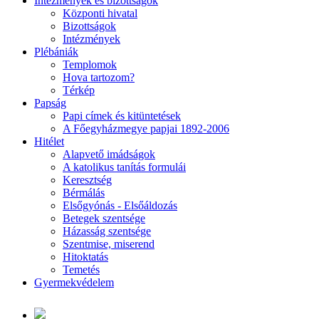
Intézmények és bizottságok
Központi hivatal
Bizottságok
Intézmények
Plébániák
Templomok
Hova tartozom?
Térkép
Papság
Papi címek és kitüntetések
A Főegyházmegye papjai 1892-2006
Hitélet
Alapvető imádságok
A katolikus tanítás formulái
Keresztség
Bérmálás
Elsőgyónás - Elsőáldozás
Betegek szentsége
Házasság szentsége
Szentmise, miserend
Hitoktatás
Temetés
Gyermekvédelem