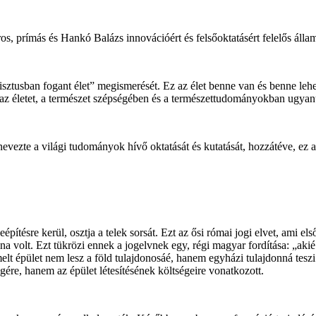
, prímás és Hankó Balázs innovációért és felsőoktatásért felelős államt
isztusban fogant élet” megismerését. Ez az élet benne van és benne l
 az életet, a természet szépségében és a természettudományokban ugya
zte a világi tudományok hívő oktatását és kutatását, hozzátéve, ez a f
eépítésre kerül, osztja a telek sorsát. Ezt az ősi római jogi elvet, ami
lna volt. Ezt tükrözi ennek a jogelvnek egy, régi magyar fordítása: „akié
t épület nem lesz a föld tulajdonosáé, hanem egyházi tulajdonná teszi a
ére, hanem az épület létesítésének költségeire vonatkozott.