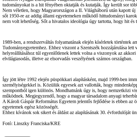
tudományokat is a hit fényében oktatják és kutatják. Így került sor 
Nem véletlen, hogy Magyarországon a II. Világháború után kapott új l
sőt 1950-re az addig állami egyetemeken működő hittudományi karokat 
nem volt lehetőség. Sőt a hivatalos ideológia úgy tartotta, hogy hit 
1989-ben, a rendszerváltás folyamatának elején kísérletek történtek a
Tudományegyetemhez. Ehhez viszont a Szentszék hozzájárulása lett v
helyreállításához túl egyenlőtlenek lettek volna a viszonyok az akkor
elvilágiasodás, illetve az elsorvadás veszélyének számos országban.
Így jött létre 1992 elején püspökkari alapításként, majd 1999-ben imm
személyiségekkel is. Közülük egyesek azt vallották, hogy mindenképp
szempontból igen különös. Mondhatnánk úgy is, hogy nemzetközi viszon
működnek. Megjegyzendő, hogy a magyar társadalom anyagi teherbíróké
A Károli Gáspár Református Egyetem jelentős fejlődése is ebben az öss
egyetemek egész közösségét.
Ehhez kívánok sok sikert és áldást az alapításának 30. évfordulóját
Fotó: Linszky Franciska/KRE