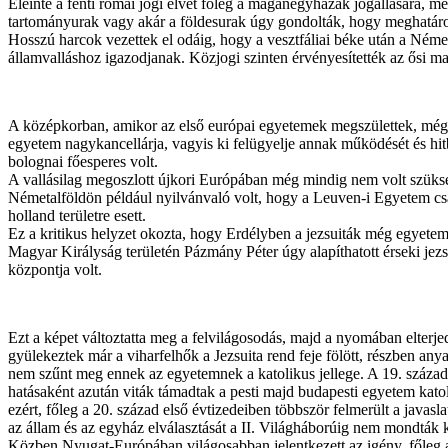
Eleinte a fenti római jogi elvet főleg a magánegyházak jogállására, 
tartományurak vagy akár a földesurak úgy gondolták, hogy meghatározh
Hosszú harcok vezettek el odáig, hogy a vesztfáliai béke után a Néme
államvalláshoz igazodjanak. Közjogi szinten érvényesítették az ősi mag
A középkorban, amikor az első európai egyetemek megszülettek, még ter
egyetem nagykancellárja, vagyis ki felügyelje annak működését és hit
bolognai főesperes volt.
A vallásilag megoszlott újkori Európában még mindig nem volt szükség
Németalföldön például nyilvánvaló volt, hogy a Leuven-i Egyetem csak
holland területre esett.
Ez a kritikus helyzet okozta, hogy Erdélyben a jezsuiták még egyeteme
Magyar Királyság területén Pázmány Péter úgy alapíthatott érseki jezs
központja volt.
Ezt a képet változtatta meg a felvilágosodás, majd a nyomában elter
gyülekeztek már a viharfelhők a Jezsuita rend feje fölött, részben an
nem szűnt meg ennek az egyetemnek a katolikus jellege. A 19. század e
hatásaként azután viták támadtak a pesti majd budapesti egyetem kato
ezért, főleg a 20. század első évtizedeiben többször felmerült a javas
az állam és az egyház elválasztását a II. Világháborúig nem mondták 
Közben Nyugat-Európában világosabban jelentkezett az igény, főleg a s