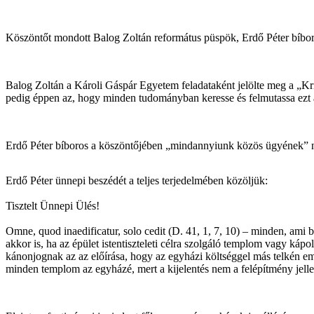
Köszöntőt mondott Balog Zoltán református püspök, Erdő Péter bíboros
Balog Zoltán a Károli Gáspár Egyetem feladataként jelölte meg a „Kr
pedig éppen az, hogy minden tudományban keresse és felmutassa ezt
Erdő Péter bíboros a köszöntőjében „mindannyiunk közös ügyének” neve
Erdő Péter ünnepi beszédét a teljes terjedelmében közöljük:
Tisztelt Ünnepi Ülés!
Omne, quod inaedificatur, solo cedit (D. 41, 1, 7, 10) – minden, ami b
akkor is, ha az épület istentiszteleti célra szolgáló templom vagy kápo
kánonjognak az az előírása, hogy az egyházi költséggel más telkén emel
minden templom az egyházé, mert a kijelentés nem a felépítmény jelleg