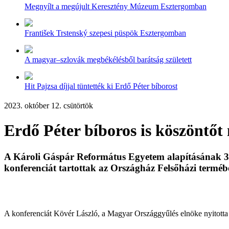
Megnyílt a megújult Keresztény Múzeum Esztergomban
František Trstenský szepesi püspök Esztergomban
A magyar–szlovák megbékélésből barátság született
Hit Pajzsa díjjal tüntették ki Erdő Péter bíborost
2023. október 12. csütörtök
Erdő Péter bíboros is köszöntő
A Károli Gáspár Református Egyetem alapításának 30.
konferenciát tartottak az Országház Felsőházi terméb
A konferenciát Kövér László, a Magyar Országgyűlés elnöke nyitotta m