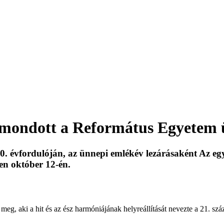
t mondott a Református Egyetem 
 évfordulóján, az ünnepi emlékév lezárásaként Az egy
en október 12-én.
eg, aki a hit és az ész harmóniájának helyreállítását nevezte a 21. sz