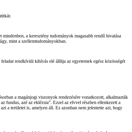
itkár.
ehet mindenben, a keresztény tudományok magasabb rendű hivatása
núgy, mint a szellemtudományokban.
eladat rendkívüli kihívás elé állítja az egyetemek egész közösségét
 elsősorban a magánjogi viszonyok rendezésére vonatkozott, alkalmazták
 az fundus, azé az eklézsia”. Ezzel az elvvel részben ellenkezett a
zt a területet is, amelyen áll. Ez azonban nem jelentette azt, hogy