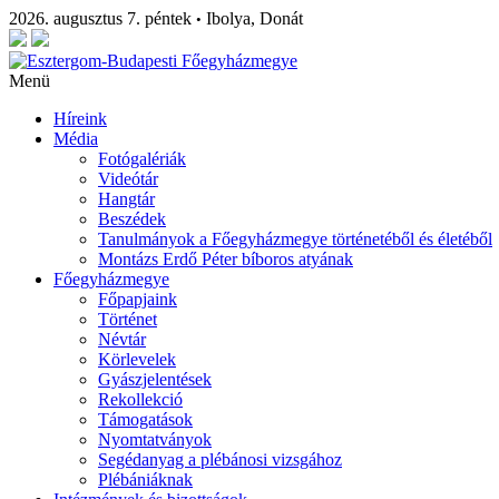
2026. augusztus 7. péntek
Ibolya, Donát
•
Menü
Híreink
Média
Fotógalériák
Videótár
Hangtár
Beszédek
Tanulmányok a Főegyházmegye történetéből és életéből
Montázs Erdő Péter bíboros atyának
Főegyházmegye
Főpapjaink
Történet
Névtár
Körlevelek
Gyászjelentések
Rekollekció
Támogatások
Nyomtatványok
Segédanyag a plébánosi vizsgához
Plébániáknak