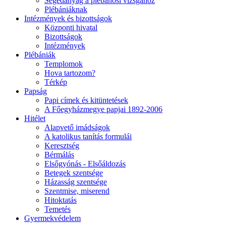
Segédanyag a plébánosi vizsgához
Plébániáknak
Intézmények és bizottságok
Központi hivatal
Bizottságok
Intézmények
Plébániák
Templomok
Hova tartozom?
Térkép
Papság
Papi címek és kitüntetések
A Főegyházmegye papjai 1892-2006
Hitélet
Alapvető imádságok
A katolikus tanítás formulái
Keresztség
Bérmálás
Elsőgyónás - Elsőáldozás
Betegek szentsége
Házasság szentsége
Szentmise, miserend
Hitoktatás
Temetés
Gyermekvédelem