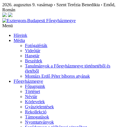
2026. augusztus 9. vasárnap
Szent Terézia Benedikta
Emőd,
•
•
Román
Menü
Híreink
Média
Fotógalériák
Videótár
Hangtár
Beszédek
Tanulmányok a Főegyházmegye történetéből és
életéből
Montázs Erdő Péter bíboros atyának
Főegyházmegye
Főpapjaink
Történet
Névtár
Körlevelek
Gyászjelentések
Rekollekció
Támogatások
Nyomtatványok