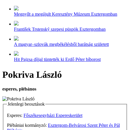
Megnyílt a megújult Keresztény Múzeum Esztergomban
František Trstenský szepesi püspök Esztergomban
A magyar–szlovák megbékélésből barátság született
Hit Pajzsa díjjal tüntették ki Erdő Péter bíborost
Pokriva László
esperes, plébános
Jelenlegi beosztások
Esperes:
Főszékesegyházi Espereskerület
Plébániai kormányzó:
Esztergom-Belvárosi Szent Péter és Pál