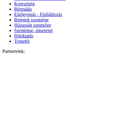
Keresztség
Bérmálás
Elsőgyónás - Elsőáldozás
Betegek szentsége
Házasság szentsége
Szentmise, miserend
Hitoktatás
Temetés
Partnereink: