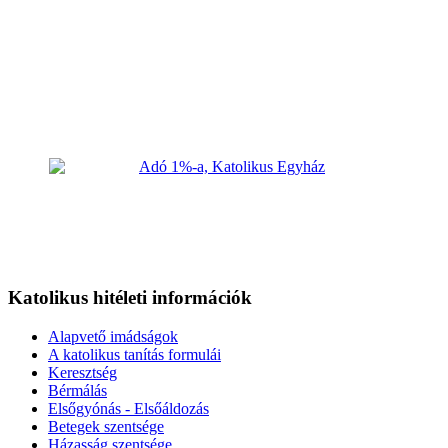
Katolikus hitéleti információk
Alapvető imádságok
A katolikus tanítás formulái
Keresztség
Bérmálás
Elsőgyónás - Elsőáldozás
Betegek szentsége
Házasság szentsége