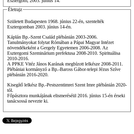
Esztergom, 2003. június 14.
Életrajz
Született Budapesten 1968. június 22-én, szentelték
Esztergomban 2003. június 14-én.
Káplán Bp.-Szent Család plébánián 2003-2006.
Tanulmányokat folytat Rómában a Pápai Magyar Intézet
növendékeként a Gergely Egyetemen 2006-2008. Az
Esztergomi Szeminárium prefektusa 2008-2010. Spirituálisa
2010-2016.
A PPKE Vitéz János Karának megbízott lelkésze 2008-2011.
Plébániai kormányzó a Bp.-Baross Gábor-telepi Jézus Szíve
plébánián 2016-2020.
Kisegítő lelkész Bp.-Pestszentimrei Szent Imre plébánián 2020-
tól.
Főpásztora munkájának elismeréséül 2016. június 15-én érseki
tanácsossá nevezte ki.