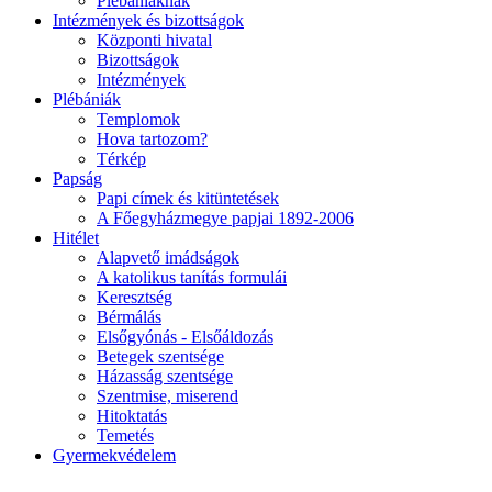
Plébániáknak
Intézmények és bizottságok
Központi hivatal
Bizottságok
Intézmények
Plébániák
Templomok
Hova tartozom?
Térkép
Papság
Papi címek és kitüntetések
A Főegyházmegye papjai 1892-2006
Hitélet
Alapvető imádságok
A katolikus tanítás formulái
Keresztség
Bérmálás
Elsőgyónás - Elsőáldozás
Betegek szentsége
Házasság szentsége
Szentmise, miserend
Hitoktatás
Temetés
Gyermekvédelem