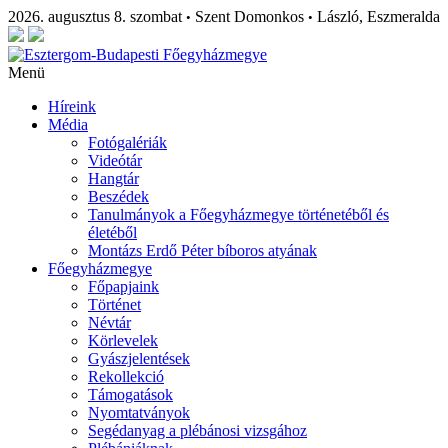
2026. augusztus 8. szombat
Szent Domonkos
László, Eszmeralda
•
•
Menü
Híreink
Média
Fotógalériák
Videótár
Hangtár
Beszédek
Tanulmányok a Főegyházmegye történetéből és
életéből
Montázs Erdő Péter bíboros atyának
Főegyházmegye
Főpapjaink
Történet
Névtár
Körlevelek
Gyászjelentések
Rekollekció
Támogatások
Nyomtatványok
Segédanyag a plébánosi vizsgához