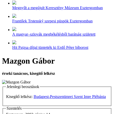
Megnyílt a megújult Keresztény Múzeum Esztergomban
František Trstenský szepesi püspök Esztergomban
A magyar–szlovák megbékélésből barátság született
Hit Pajzsa díjjal tüntették ki Erdő Péter bíborost
Mazgon Gábor
érseki tanácsos, kisegítő lelkész
Jelenlegi beosztások
Kisegítő lelkész:
Budapest-Pestszentimrei Szent Imre Plébánia
Szentelés