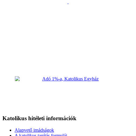
Katolikus hitéleti információk
Alapvető imádságok
A katolikus tanítás formulái