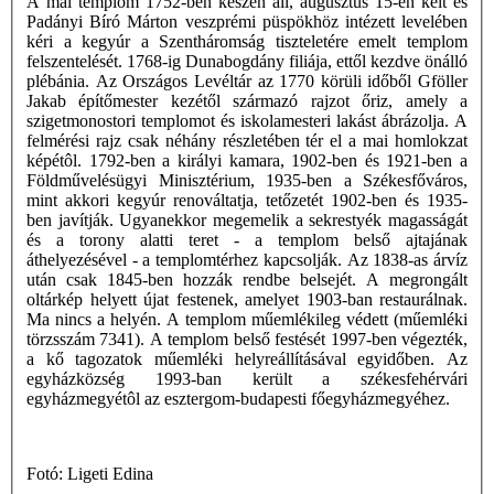
A mai templom 1752-ben készen áll, augusztus 15-én kelt és
Padányi Bíró Márton veszprémi püspökhöz intézett levelében
kéri a kegyúr a Szentháromság tiszteletére emelt templom
felszentelését. 1768-ig Dunabogdány filiája, ettől kezdve önálló
plébánia. Az Országos Levéltár az 1770 körüli időből Gföller
Jakab építőmester kezétől származó rajzot őriz, amely a
szigetmonostori templomot és iskolamesteri lakást ábrázolja. A
felmérési rajz csak néhány részletében tér el a mai homlokzat
képétôl. 1792-ben a királyi kamara, 1902-ben és 1921-ben a
Földművelésügyi Minisztérium, 1935-ben a Székesfőváros,
mint akkori kegyúr renováltatja, tetőzetét 1902-ben és 1935-
ben javítják. Ugyanekkor megemelik a sekrestyék magasságát
és a torony alatti teret - a templom belső ajtajának
áthelyezésével - a templomtérhez kapcsolják. Az 1838-as árvíz
után csak 1845-ben hozzák rendbe belsejét. A megrongált
oltárkép helyett újat festenek, amelyet 1903-ban restaurálnak.
Ma nincs a helyén. A templom műemlékileg védett (műemléki
törzsszám 7341). A templom belső festését 1997-ben végezték,
a kő tagozatok műemléki helyreállításával egyidőben. Az
egyházközség 1993-ban került a székesfehérvári
egyházmegyétôl az esztergom-budapesti főegyházmegyéhez.
Fotó: Ligeti Edina