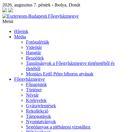
2026. augusztus 7. péntek
Ibolya, Donát
•
Menü
Híreink
Média
Fotógalériák
Videótár
Hangtár
Beszédek
Tanulmányok a Főegyházmegye történetéből és
életéből
Montázs Erdő Péter bíboros atyának
Főegyházmegye
Főpapjaink
Történet
Névtár
Körlevelek
Gyászjelentések
Rekollekció
Támogatások
Nyomtatványok
Segédanyag a plébánosi vizsgához