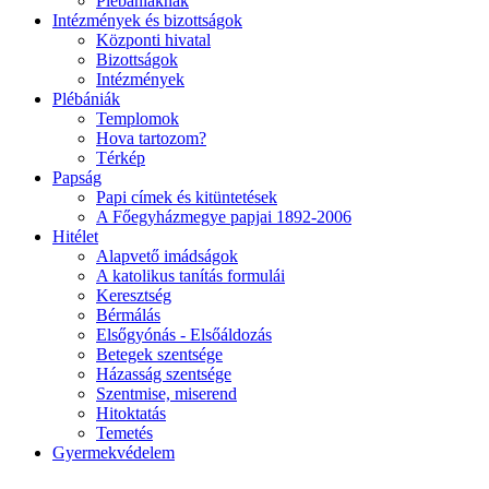
Plébániáknak
Intézmények és bizottságok
Központi hivatal
Bizottságok
Intézmények
Plébániák
Templomok
Hova tartozom?
Térkép
Papság
Papi címek és kitüntetések
A Főegyházmegye papjai 1892-2006
Hitélet
Alapvető imádságok
A katolikus tanítás formulái
Keresztség
Bérmálás
Elsőgyónás - Elsőáldozás
Betegek szentsége
Házasság szentsége
Szentmise, miserend
Hitoktatás
Temetés
Gyermekvédelem