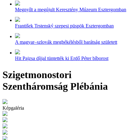
Megnyílt a megújult Keresztény Múzeum Esztergomban
František Trstenský szepesi püspök Esztergomban
A magyar–szlovák megbékélésből barátság született
Hit Pajzsa díjjal tüntették ki Erdő Péter bíborost
Szigetmonostori
Szentháromság Plébánia
Képgaléria