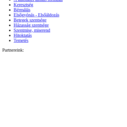
Keresztség
Bérmálás
Elsőgyónás - Elsőáldozás
Betegek szentsége
Házasság szentsége
Szentmise, miserend
Hitoktatás
Temetés
Partnereink: