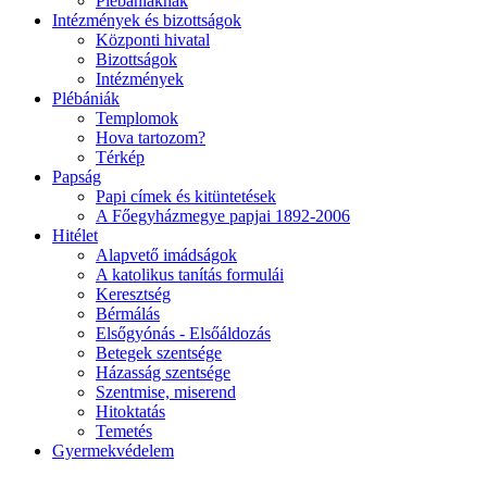
Plébániáknak
Intézmények és bizottságok
Központi hivatal
Bizottságok
Intézmények
Plébániák
Templomok
Hova tartozom?
Térkép
Papság
Papi címek és kitüntetések
A Főegyházmegye papjai 1892-2006
Hitélet
Alapvető imádságok
A katolikus tanítás formulái
Keresztség
Bérmálás
Elsőgyónás - Elsőáldozás
Betegek szentsége
Házasság szentsége
Szentmise, miserend
Hitoktatás
Temetés
Gyermekvédelem