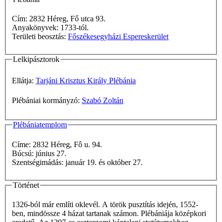
Cím: 2832 Héreg, Fő utca 93.
Anyakönyvek: 1733-tól.
Területi beosztás:
Főszékesegyházi Espereskerület
Lelkipásztorok
Ellátja:
Tarjáni Krisztus Király Plébánia
Plébániai kormányzó:
Szabó Zoltán
Plébániatemplom
Címe: 2832 Héreg, Fô u. 94.
Búcsú: június 27.
Szentségimádás: január 19. és október 27.
Történet
1326-ból már említi oklevél. A török pusztítás idején, 1552-
ben, mindössze 4 házat tartanak számon. Plébániája középkori