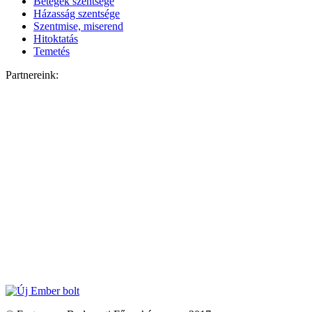
Betegek szentsége
Házasság szentsége
Szentmise, miserend
Hitoktatás
Temetés
Partnereink: