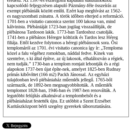
eredetű. Az 1397-es esztergomi káptalani statútumokhoz
kapcsolódó feljegyzésen alapuló Pázmány-féle összeírás az
exempt plébániák között említi. Ezért kap meghívást az 1562-
es nagyszombati zsinatra. A török idôben elterjed a reformáció.
1701-ben a visitatio canonica szerint 100 lakosa van, mind
kálvinista. Plébániáját 1723-ban jogilag visszaállítják, de
plébánosa Tardoson lakik. 1773-ban Tardoshoz csatolják.
1741-ben a plébános Héregre költözik és Tardos lesz Héreg
filiája. Ettôl kezdve folytonos a héregi plébánosok sora. Ôsi
templomáról az 1701. évi visitatio canonica így ír: „Temploma
közel a falu végéhez romokban, náddal fedve. Kinek van
szentelve, s ki által építve, az új lakosok, elhalálozván a régiek,
nem tudják.” 1730-ban a templom romjait lebontják és a régi
alapokon 1737-ben újat építe-nek, amelyet 1825-ben Rudnay
prímás kibôvíttet (166 m2) Packh Jánossal. Az egyházi
tulajdonban levô plébániaház műemlék jellegű. 1765-bôl
származik, de 1892-ben megnagyobbították. A műemlék
templomot 1828-ban, 1946-ban és 1987-ben renoválták. A
legutóbbi felújítás alkalmával a templombelsôt és a
plébániaházat festették újra. Ez utóbbit a Szent Erzsébet
Karitászközpont bérli szegény gyerekek táboroztatására.