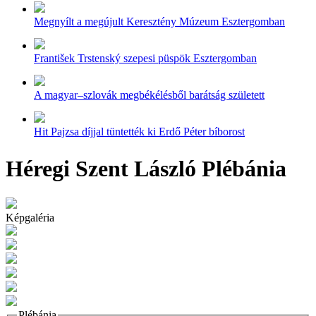
Megnyílt a megújult Keresztény Múzeum Esztergomban
František Trstenský szepesi püspök Esztergomban
A magyar–szlovák megbékélésből barátság született
Hit Pajzsa díjjal tüntették ki Erdő Péter bíborost
Héregi Szent László Plébánia
Képgaléria
Plébánia