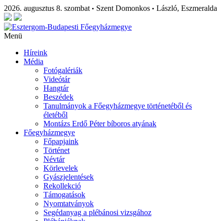
2026. augusztus 8. szombat
Szent Domonkos
László, Eszmeralda
•
•
Menü
Híreink
Média
Fotógalériák
Videótár
Hangtár
Beszédek
Tanulmányok a Főegyházmegye történetéből és
életéből
Montázs Erdő Péter bíboros atyának
Főegyházmegye
Főpapjaink
Történet
Névtár
Körlevelek
Gyászjelentések
Rekollekció
Támogatások
Nyomtatványok
Segédanyag a plébánosi vizsgához