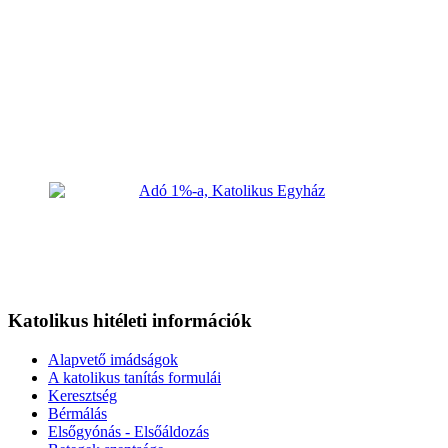
Katolikus hitéleti információk
Alapvető imádságok
A katolikus tanítás formulái
Keresztség
Bérmálás
Elsőgyónás - Elsőáldozás