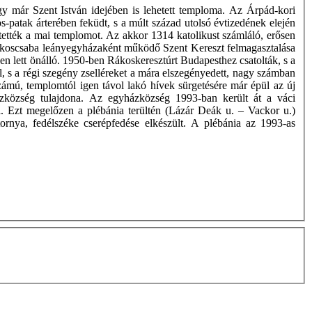
ogy már Szent István idejében is lehetett temploma. Az Árpád-kori
-patak árterében feküdt, s a múlt század utolsó évtizedének elején
ítették a mai templomot. Az akkor 1314 katolikust számláló, erősen
Rákoscsaba leányegyházaként működő Szent Kereszt felmagasztalása
en lett önálló. 1950-ben Rákoskeresztúrt Budapesthez csatolták, s a
l, s a régi szegény zselléreket a mára elszegényedett, nagy számban
mú, templomtól igen távol lakó hívek sürgetésére már épül az új
házközség tulajdona. Az egyházközség 1993-ban került át a váci
 Ezt megelőzen a plébánia terültén (Lázár Deák u. – Vackor u.)
rnya, fedélszéke cserépfedése elkészült. A plébánia az 1993-as