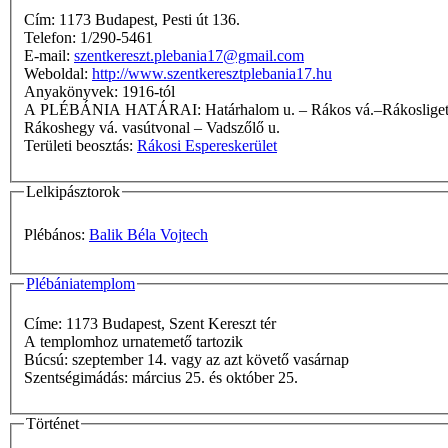
Cím: 1173 Budapest, Pesti út 136.
Telefon: 1/290-5461
E-mail:
szentkereszt.plebania17@gmail.com
Weboldal:
http://www.szentkeresztplebania17.hu
Anyakönyvek: 1916-tól
A PLÉBÁNIA HATÁRAI: Határhalom u. – Rákos vá.–Rákosligeti vá. vasútvonal – Ludas u. – Tápióbicske u. – Összekötő út – Ásvány u.– Ferihegy út – Széchenyi u. – Táncsics út – Rákos vá.–
Rákoshegy vá. vasútvonal – Vadszőlő u.
Területi beosztás:
Rákosi Espereskerület
Lelkipásztorok
Plébános:
Balik Béla Vojtech
Plébániatemplom
Címe: 1173 Budapest, Szent Kereszt tér
A templomhoz urnatemető tartozik
Búcsú: szeptember 14. vagy az azt követő vasárnap
Szentségimádás: március 25. és október 25.
Történet