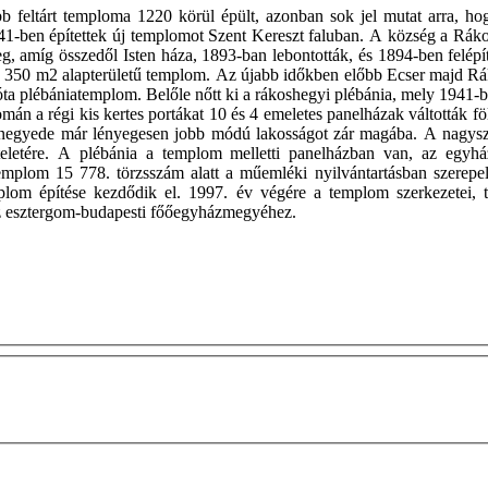
bb feltárt temploma 1220 körül épült, azonban sok jel mutat arra, h
41-ben építettek új templomot Szent Kereszt faluban. A község a Rákos
g, amíg összedől Isten háza, 1893-ban lebontották, és 1894-ben felép
 a 350 m2 alapterületű templom. Az újabb időkben előbb Ecser majd 
 óta plébániatemplom. Belőle nőtt ki a rákoshegyi plébánia, mely 1941-b
n a régi kis kertes portákat 10 és 4 emeletes panelházak váltották fö
 negyede már lényegesen jobb módú lakosságot zár magába. A nagyszá
szteletére. A plébánia a templom melletti panelházban van, az egy
plom 15 778. törzsszám alatt a műemléki nyilvántartásban szerepel.
lom építése kezdődik el. 1997. év végére a templom szerkezetei, to
az esztergom-budapesti főőegyházmegyéhez.