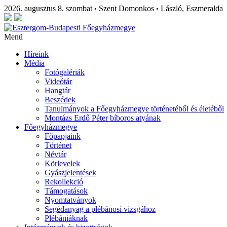
2026. augusztus 8. szombat
Szent Domonkos
László, Eszmeralda
•
•
Menü
Híreink
Média
Fotógalériák
Videótár
Hangtár
Beszédek
Tanulmányok a Főegyházmegye történetéből és életéből
Montázs Erdő Péter bíboros atyának
Főegyházmegye
Főpapjaink
Történet
Névtár
Körlevelek
Gyászjelentések
Rekollekció
Támogatások
Nyomtatványok
Segédanyag a plébánosi vizsgához
Plébániáknak