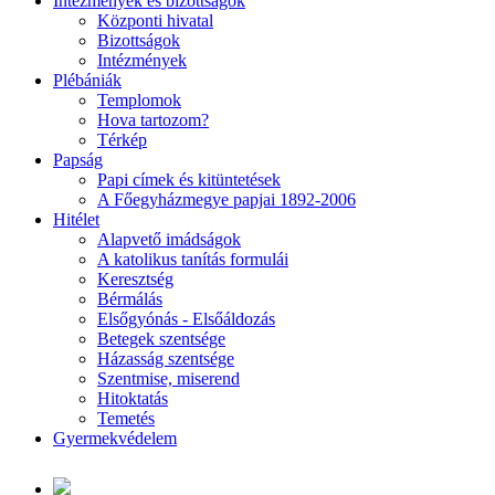
Intézmények és bizottságok
Központi hivatal
Bizottságok
Intézmények
Plébániák
Templomok
Hova tartozom?
Térkép
Papság
Papi címek és kitüntetések
A Főegyházmegye papjai 1892-2006
Hitélet
Alapvető imádságok
A katolikus tanítás formulái
Keresztség
Bérmálás
Elsőgyónás - Elsőáldozás
Betegek szentsége
Házasság szentsége
Szentmise, miserend
Hitoktatás
Temetés
Gyermekvédelem