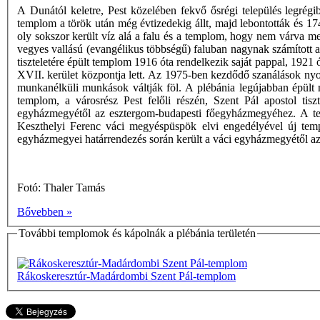
A Dunától keletre, Pest közelében fekvő ősrégi település legrégi
templom a török után még évtizedekig állt, majd lebontották és 17
oly sokszor került víz alá a falu és a templom, hogy nem várva me
vegyes vallású (evangélikus többségű) faluban nagynak számított
tiszteletére épült templom 1916 óta rendelkezik saját pappal, 1921
XVII. kerület központja lett. Az 1975-ben kezdődő szanálások nyomá
munkanélküli munkások váltják föl. A plébánia legújabban épült
templom, a városrész Pest felőli részén, Szent Pál apostol ti
egyházmegyétől az esztergom-budapesti főegyházmegyéhez. A tem
Keszthelyi Ferenc váci megyéspüspök elvi engedélyével új temp
egyházmegyei határrendezés során került a váci egyházmegyétől 
Fotó: Thaler Tamás
Bővebben »
További templomok és kápolnák a plébánia területén
Rákoskeresztúr-Madárdombi Szent Pál-templom