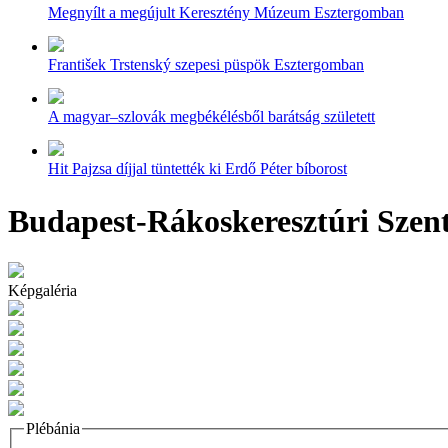
Megnyílt a megújult Keresztény Múzeum Esztergomban
František Trstenský szepesi püspök Esztergomban
A magyar–szlovák megbékélésből barátság született
Hit Pajzsa díjjal tüntették ki Erdő Péter bíborost
Budapest-Rákoskeresztúri Szent
Képgaléria
Plébánia