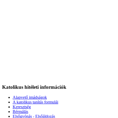
Katolikus hitéleti információk
Alapvető imádságok
A katolikus tanítás formulái
Keresztség
Bérmálás
Elsőgyónás - Elsőáldozás