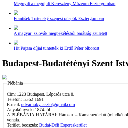
Megnyílt a megújult Keresztény Múzeum Esztergomban
František Trstenský szepesi püspök Esztergomban
A magyar–szlovák megbékélésből barátság született
Hit Pajzsa díjjal tüntették ki Erdő Péter bíborost
Budapest-Budatétényi Szent Ist
Plébánia
Cím: 1223 Budapest, Lépcsôs utca 8.
Telefon: 1/362-1691
E-mail:
udvarnoky.laszlo@gmail.com
Anyakönyvek: 1874-től
A PLÉBÁNIA HATÁRAI: Háros u. – Kamaraerdei út (mindkét oldala) – Ispiláng út vonala – XVII. u. vonala – XVII. u. (egyik oldala sem) – Gyula vezér út – XVI. u. – Rózsakert u. – Rózsakert u.
vonala.
Területi beosztás:
Budai-Déli Espereskerület