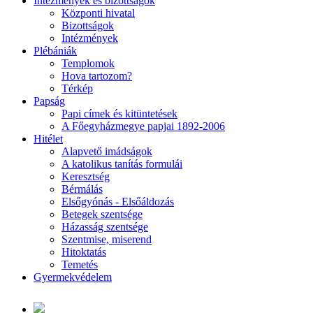
Intézmények és bizottságok
Központi hivatal
Bizottságok
Intézmények
Plébániák
Templomok
Hova tartozom?
Térkép
Papság
Papi címek és kitüntetések
A Főegyházmegye papjai 1892-2006
Hitélet
Alapvető imádságok
A katolikus tanítás formulái
Keresztség
Bérmálás
Elsőgyónás - Elsőáldozás
Betegek szentsége
Házasság szentsége
Szentmise, miserend
Hitoktatás
Temetés
Gyermekvédelem