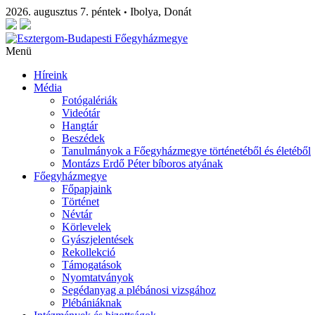
2026. augusztus 7. péntek
Ibolya, Donát
•
Menü
Híreink
Média
Fotógalériák
Videótár
Hangtár
Beszédek
Tanulmányok a Főegyházmegye történetéből és életéből
Montázs Erdő Péter bíboros atyának
Főegyházmegye
Főpapjaink
Történet
Névtár
Körlevelek
Gyászjelentések
Rekollekció
Támogatások
Nyomtatványok
Segédanyag a plébánosi vizsgához
Plébániáknak