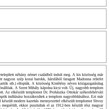
telepített néhány német családból indult meg. A kis közösség már
tt nagyon szép korai barokk, hársfából faragott Madonna reliefet
artók stb.) ellopták. A közösség Kistétény néven közigazgatásilag
ta önállóak. A Szent Mihály kápolna kicsi volt. Új, nagyobb templom
ott. Az elkészült templomot Dr. Prohászka Ottokár székesfehérvári
üspök indítására hozzákezdtek a templom nagyobbításához. Ezt már
ltal készült modern kazettás mennyezettel elkészült templomot Shvoy
n megsérült, ekkor pusztultak el az 1912-ben készült rész magyar