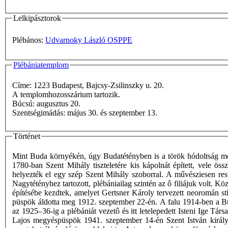
Lelkipásztorok
Plébános:
Udvarnoky László OSPPE
Plébániatemplom
Címe: 1223 Budapest, Bajcsy-Zsilinszky u. 20.
A templomhozosszárium tartozik.
Búcsú: augusztus 20.
Szentségimádás: május 30. és szeptember 13.
Történet
Mint Buda környékén, úgy Budatétényben is a török hódoltság meg
1780-ban Szent Mihály tiszteletére kis kápolnát épített, vele ö
helyezték el egy szép Szent Mihály szoborral. A művésziesen rest
Nagytétényhez tartozott, plébániailag szintén az ô filiájuk volt. 
építésébe kezdtek, amelyet Gertsner Károly tervezett neoromán st
püspök áldotta meg 1912. szeptember 22-én. A falu 1914-ben a Bu
az 1925–36-ig a plébániát vezetô és itt letelepedett Isteni Ige Tá
Lajos megyéspüspök 1941. szeptember 14-én Szent István király t