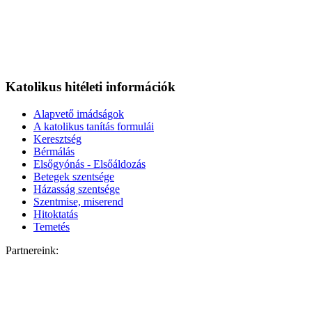
Katolikus hitéleti információk
Alapvető imádságok
A katolikus tanítás formulái
Keresztség
Bérmálás
Elsőgyónás - Elsőáldozás
Betegek szentsége
Házasság szentsége
Szentmise, miserend
Hitoktatás
Temetés
Partnereink: