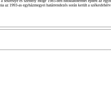
a sekrestye és szentély mögé 1985-ben hitoktatótermet épített az egy
bánia az 1993-as egyházmegyei határrendezés során került a székesfeh