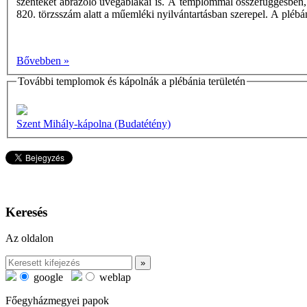
szenteket ábrázoló üvegablakai is. A templommal összefüggésben, 
820. törzsszám alatt a műemléki nyilvántartásban szerepel. A plé
Bővebben »
További templomok és kápolnák a plébánia területén
Szent Mihály-kápolna (Budatétény)
Keresés
Az oldalon
google
weblap
Főegyházmegyei papok