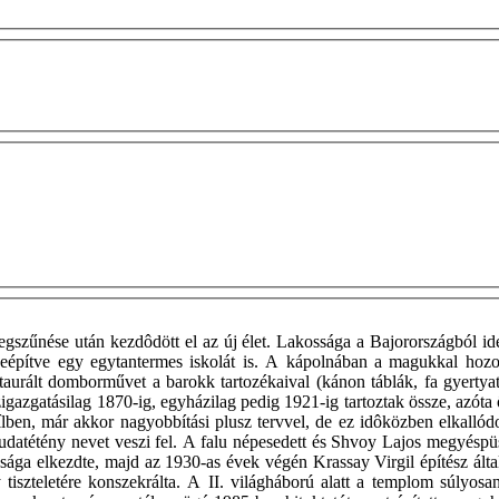
szűnése után kezdôdött el az új élet. Lakossága a Bajorországból ide
sszeépítve egy egytantermes iskolát is. A kápolnában a magukkal hozo
aurált domborművet a barokk tartozékaival (kánon táblák, fa gyertyat
Közigazgatásilag 1870-ig, egyházilag pedig 1921-ig tartoztak össze, azó
ílben, már akkor nagyobbítási plusz tervvel, de ez idôközben elkallód
datétény nevet veszi fel. A falu népesedett és Shvoy Lajos megyésp
rsasága elkezdte, majd az 1930-as évek végén Krassay Virgil építész á
iszteletére konszekrálta. A II. világháború alatt a templom súlyosa