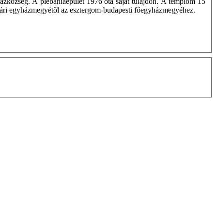
házközség. A plébániaépület 1976 óta saját tulajdon. A templom 15
érvári egyházmegyétôl az esztergom-budapesti főegyházmegyéhez.