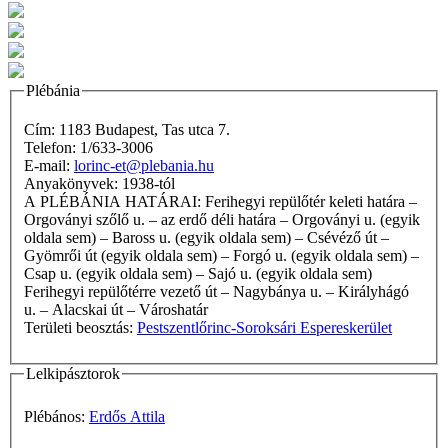
Plébánia
Cím: 1183 Budapest, Tas utca 7.
Telefon: 1/633-3006
E-mail:
lorinc-et@plebania.hu
Anyakönyvek: 1938-tól
A PLÉBÁNIA HATÁRAI: Ferihegyi repülőtér keleti határa –
Orgoványi szőlő u. – az erdő déli határa – Orgoványi u. (egyik
oldala sem) – Baross u. (egyik oldala sem) – Csévéző út –
Gyömrői út (egyik oldala sem) – Forgó u. (egyik oldala sem) –
Csap u. (egyik oldala sem) – Sajó u. (egyik oldala sem)
Ferihegyi repülőtérre vezető út – Nagybánya u. – Királyhágó
u. – Alacskai út – Városhatár
Területi beosztás:
Pestszentlőrinc-Soroksári Espereskerület
Lelkipásztorok
Plébános:
Erdős Attila