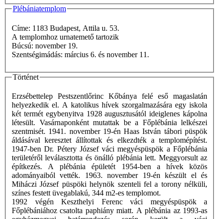
Plébániatemplom
Címe: 1183 Budapest, Attila u. 53.
A templomhoz urnatemető tartozik
Búcsú: november 19.
Szentségimádás: március 6. és november 11.
Történet
Erzsébettelep Pestszentlőrinc Kőbánya felé eső magaslatán
helyezkedik el. A katolikus hívek szorgalmazására egy iskola
két termét egybenyitva 1928 augusztusától ideiglenes kápolna
létesült. Vasárnaponként mutattak be a Főplébánia lelkészei
szentmisét. 1941. november 19-én Haas István tábori püspök
áldásával keresztet állítottak és elkezdték a templomépítést.
1947-ben Dr. Pétery József váci megyéspüspök a Főplébánia
területéről leválasztotta és önálló plébánia lett. Meggyorsult az
építkezés. A plébánia épületét 1954-ben a hívek közös
adományaiból vették. 1963. november 19-én készült el és
Miháczi József püspöki helynök szenteli fel a torony nélküli,
színes festett üvegablakú, 344 m2-es templomot.
1992 végén Keszthelyi Ferenc váci megyéspüspök a
Főplébániához csatolta paphiány miatt. A plébánia az 1993-as