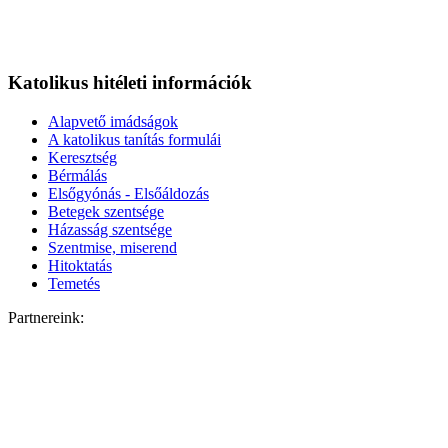
Katolikus hitéleti információk
Alapvető imádságok
A katolikus tanítás formulái
Keresztség
Bérmálás
Elsőgyónás - Elsőáldozás
Betegek szentsége
Házasság szentsége
Szentmise, miserend
Hitoktatás
Temetés
Partnereink: