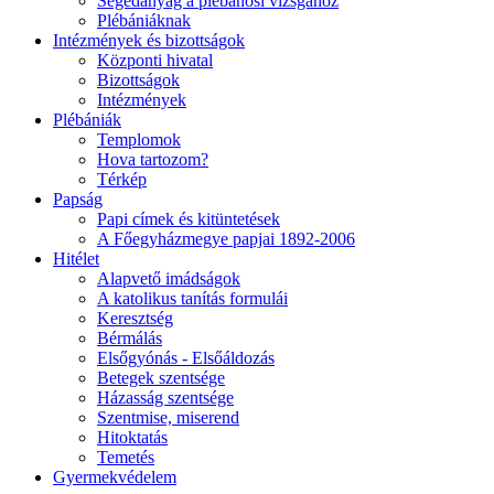
Segédanyag a plébánosi vizsgához
Plébániáknak
Intézmények és bizottságok
Központi hivatal
Bizottságok
Intézmények
Plébániák
Templomok
Hova tartozom?
Térkép
Papság
Papi címek és kitüntetések
A Főegyházmegye papjai 1892-2006
Hitélet
Alapvető imádságok
A katolikus tanítás formulái
Keresztség
Bérmálás
Elsőgyónás - Elsőáldozás
Betegek szentsége
Házasság szentsége
Szentmise, miserend
Hitoktatás
Temetés
Gyermekvédelem