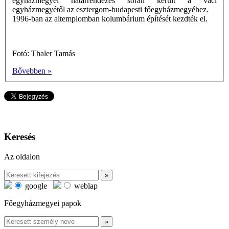
egyházmegyei határrendezés során került a váci
egyházmegyétől az esztergom-budapesti főegyházmegyéhez.
1996-ban az altemplomban kolumbárium építését kezdték el.
Fotó: Thaler Tamás
Bővebben »
Keresés
Az oldalon
google
weblap
Főegyházmegyei papok