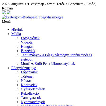
2026. augusztus 9. vasárnap
Szent Terézia Benedikta
Emőd,
•
•
Román
Menü
Híreink
Média
Fotógalériák
Videótár
Hangtár
Beszédek
Tanulmányok a Főegyházmegye történetéből és
életéből
Montázs Erdő Péter bíboros atyának
Főegyházmegye
Főpapjaink
Történet
Névtár
Körlevelek
Gyászjelentések
Rekollekció
Támogatások
Nyomtatványok