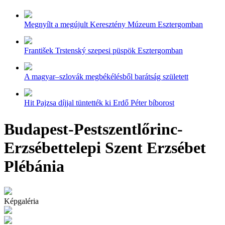
Megnyílt a megújult Keresztény Múzeum Esztergomban
František Trstenský szepesi püspök Esztergomban
A magyar–szlovák megbékélésből barátság született
Hit Pajzsa díjjal tüntették ki Erdő Péter bíborost
Budapest-Pestszentlőrinc-
Erzsébettelepi Szent Erzsébet
Plébánia
Képgaléria