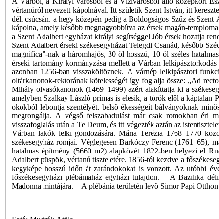
A Várból, a Királyi városból és a Vízivárosból álló középkori Es
vértanúról nevezett kápolnával. Itt születik Szent István, itt kereszt
déli csúcsán, a hegy közepén pedig a Boldogságos Szűz és Szent Ad
kápolna, amely később megnagyobbítva az érsek magán-temploma, 139
a Szent Adalbert egyházat királyi segítséggel Jób érsek hozatja re
Szent Adalbert érseki székesegyházat Telegdi Csanád, később Szécsi 
magnifica”-nak a háromhajós, 30 öl hosszú, 10 öl széles hatalmas
érseki tartomány kormányzása mellett a Várban lelkipásztorkodás 
azonban 1256-ban visszaköltöznek. A várnép lelkipásztori funkci
oltárkanonok-rektorának kötelességét így foglalja össze: „Ad rect
Mihály olvasókanonok (1469–1499) azért alakíttatja ki a székesegy
amelyben Szalkay László prímás is elesik, a török elôl a káptala
okokból lebontja szentélyét, belsô ékességeit bálványoknak minősí
megrongálja. A végső felszabadulást már csak romokban éri me
visszafoglalás után a Te Deum, és itt végezték aztán az istentiszte
Várban lakók lelki gondozására. Mária Terézia 1768–1770 közöt
székesegyház romjai. Véglegesen Barkóczy Ferenc (1761–65), maj
hatalmas építmény (5660 m2) alapkövét 1822-ben helyezi el Rud
Adalbert püspök, vértanú tiszteletére. 1856-tól kezdve a főszékese
kegyképe hosszú időn át zarándokokat is vonzott. Az utóbbi évek 
főszékesegyházi plébániaház egyházi tulajdon. – A Bazilika déli
Madonna mintájára. – A plébánia területén levô Simor Papi Otthon 