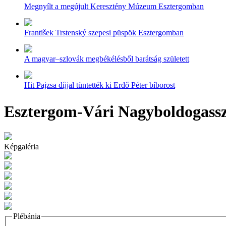
Megnyílt a megújult Keresztény Múzeum Esztergomban
František Trstenský szepesi püspök Esztergomban
A magyar–szlovák megbékélésből barátság született
Hit Pajzsa díjjal tüntették ki Erdő Péter bíborost
Esztergom-Vári Nagyboldogasszo
Képgaléria
Plébánia