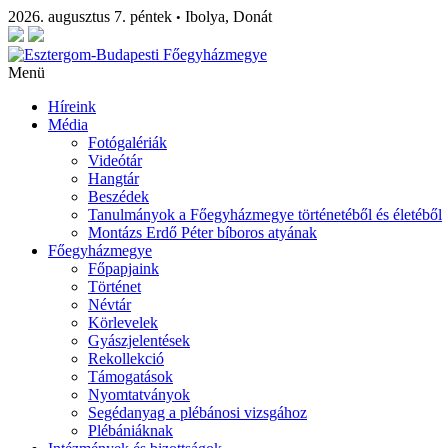
2026. augusztus 7. péntek
Ibolya, Donát
•
Menü
Híreink
Média
Fotógalériák
Videótár
Hangtár
Beszédek
Tanulmányok a Főegyházmegye történetéből és életéből
Montázs Erdő Péter bíboros atyának
Főegyházmegye
Főpapjaink
Történet
Névtár
Körlevelek
Gyászjelentések
Rekollekció
Támogatások
Nyomtatványok
Segédanyag a plébánosi vizsgához
Plébániáknak