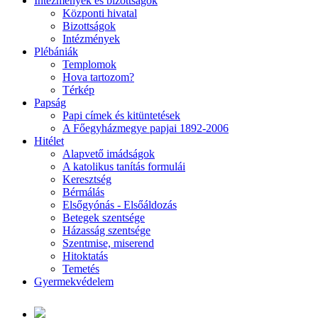
Intézmények és bizottságok
Központi hivatal
Bizottságok
Intézmények
Plébániák
Templomok
Hova tartozom?
Térkép
Papság
Papi címek és kitüntetések
A Főegyházmegye papjai 1892-2006
Hitélet
Alapvető imádságok
A katolikus tanítás formulái
Keresztség
Bérmálás
Elsőgyónás - Elsőáldozás
Betegek szentsége
Házasság szentsége
Szentmise, miserend
Hitoktatás
Temetés
Gyermekvédelem