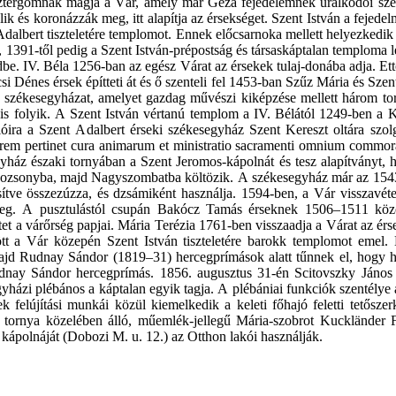
ztergomnak magja a Vár, amely már Géza fejedelemnek uralkodói székh
elik és koronázzák meg, itt alapítja az érsekséget. Szent István a fejede
albert tiszteletére templomot. Ennek előcsarnoka mellett helyezkedik e
1-től pedig a Szent István-prépostság és társaskáptalan temploma lesz.
ndbe. IV. Béla 1256-ban az egész Várat az érsekek tulaj-donába adja. Et
Dénes érsek építteti át és ő szenteli fel 1453-ban Szűz Mária és Szent A
 székesegyházat, amelyet gazdag művészi kiképzése mellett három toro
is folyik. A Szent István vértanú templom a IV. Bélától 1249-ben a K
óira a Szent Adalbert érseki székesegyház Szent Kereszt oltára szol
orem pertinet cura animarum et ministratio sacramenti omnium commorant
ház északi tornyában a Szent Jeromos-kápolnát és tesz alapítványt, h
n Pozsonyba, majd Nagyszombatba költözik. A székesegyház már az 1543.
tve összezúzza, és dzsámiként használja. 1594-ben, a Vár visszavétel
g. A pusztulástól csupán Bakócz Tamás érseknek 1506–1511 között
letet a várőrség papjai. Mária Terézia 1761-ben visszaadja a Várat az 
t a Vár közepén Szent István tiszteletére barokk templomot emel. 
d Rudnay Sándor (1819–31) hercegprímások alatt tűnnek el, hogy hel
nay Sándor hercegprímás. 1856. augusztus 31-én Scitovszky János h
gyházi plébános a káptalan egyik tagja. A plébániai funkciók szentélye 
felújítási munkái közül kiemelkedik a keleti főhajó feletti tetősze
 tornya közelében álló, műemlék-jellegű Mária-szobrot Kuckländer Fe
kápolnáját (Dobozi M. u. 12.) az Otthon lakói használják.