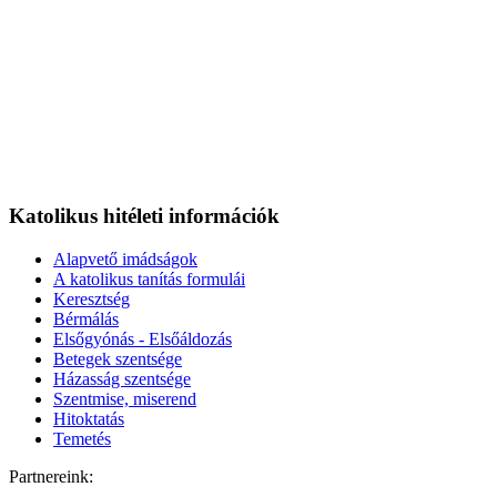
Katolikus hitéleti információk
Alapvető imádságok
A katolikus tanítás formulái
Keresztség
Bérmálás
Elsőgyónás - Elsőáldozás
Betegek szentsége
Házasság szentsége
Szentmise, miserend
Hitoktatás
Temetés
Partnereink: