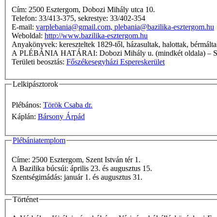
Cím: 2500 Esztergom, Dobozi Mihály utca 10.
Telefon: 33/413-375, sekrestye: 33/402-354
E-mail:
varplebania@gmail.com, plebania@bazilika-esztergom.hu
Weboldal:
http://www.bazilika-esztergom.hu
Anyakönyvek: kereszteltek 1829-től, házasultak, halottak, bérm
A PLÉBÁNIA HATÁRAI: Dobozi Mihály u. (mindk
Területi beosztás:
Főszékesegyházi Espereskerület
Lelkipásztorok
Plébános:
Török Csaba dr.
Káplán:
Bársony Árpád
Plébániatemplom
Címe: 2500 Esztergom, Szent István tér 1.
A Bazilika búcsúi: április 23. és augusztus 15.
Szentségimádás: január 1. és augusztus 31.
Történet