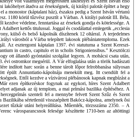
elye volt valamilyen megerősített lakhellyel és Szent István első
lmi lakóhelyet átadva az érsekségnek, új királyi palotát építtet a hegy
l a monostor (káptalani ház), északra pedig a Szent István vértanú
 1180 körül tűzvész pusztít a Várban. A királyi palotát III. Béla,
től kezdve védelme, fenntartása az érsekek gondja és kötelessége. A
dalbert kettős titulussal. Joggal és csodálattal emlegetik „ecclesia
ny, külső és belső kápolnák díszítenek 12 oltárral. A terjedelmes
irályi városból a Várba telepített lakosok plébániatemploma. Ezek
gál. Az esztergomi káptalan 1397. évi statutuma a Szent Kereszt-
ium in castro, capitulo et in scholis Strigoniensibus.” Kesztölczi
ogy ott állandó gyóntatási szolgálat legyen. A mohácsi csata után,
 évi ostromkor megsérül. A Vár elfoglalása után a török hadászati
ére indított harc során a benne tárolt lőpor felrobbanása súlyosan
 épült Annuntiatio-kápolnája menekült meg. Itt csendült fel a
érsekségnek. Ettől kezdve a vízivárosi plébánosok kapnak megbízást a
Már ezen építkezéskor fogynak az egykori, híres Szent Adalbert
yet adjanak az új templom, a mai prímási bazilika építéséhez. A
ercegprímás szenteli fel a mennybe felvett Szent Szűz és Szent
a Bazilikába sértetlenül visszaépített Bakócz-kápolna, amelynek ôsi
rkezet tűzkár utáni helyreállítása. Műemlék, törzsszáma 2350. – A
renc városparancsnok felesége készíttette 1710-ben az altöttingi