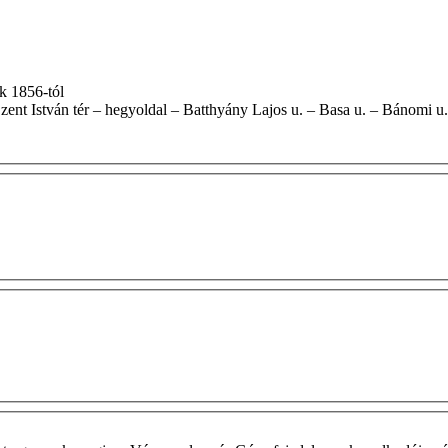
áltak 1856-tól
ét oldala) – Szent István tér – hegyoldal – Batthyány Lajos u. – Basa u. – Bánomi