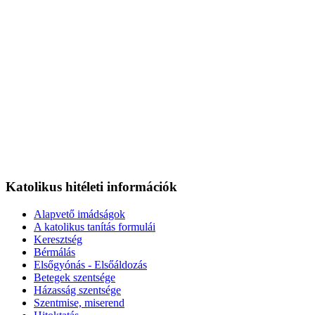
Katolikus hitéleti információk
Alapvető imádságok
A katolikus tanítás formulái
Keresztség
Bérmálás
Elsőgyónás - Elsőáldozás
Betegek szentsége
Házasság szentsége
Szentmise, miserend