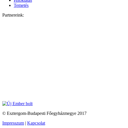
Hitoktatás
Temetés
Partnereink:
© Esztergom-Budapesti Főegyházmegye 2017
Impresszum
|
Kapcsolat