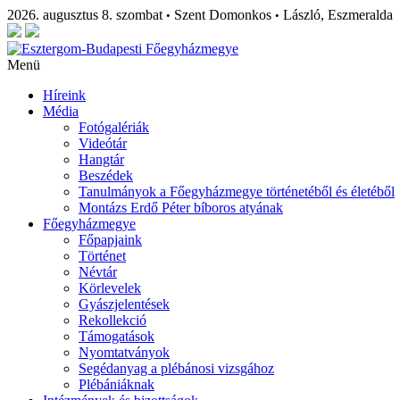
2026. augusztus 8. szombat
Szent Domonkos
László, Eszmeralda
•
•
Menü
Híreink
Média
Fotógalériák
Videótár
Hangtár
Beszédek
Tanulmányok a Főegyházmegye történetéből és életéből
Montázs Erdő Péter bíboros atyának
Főegyházmegye
Főpapjaink
Történet
Névtár
Körlevelek
Gyászjelentések
Rekollekció
Támogatások
Nyomtatványok
Segédanyag a plébánosi vizsgához
Plébániáknak