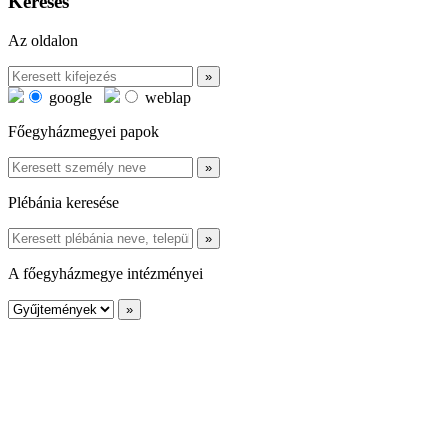
Keresés
Az oldalon
google
weblap
Főegyházmegyei papok
Plébánia keresése
A főegyházmegye intézményei