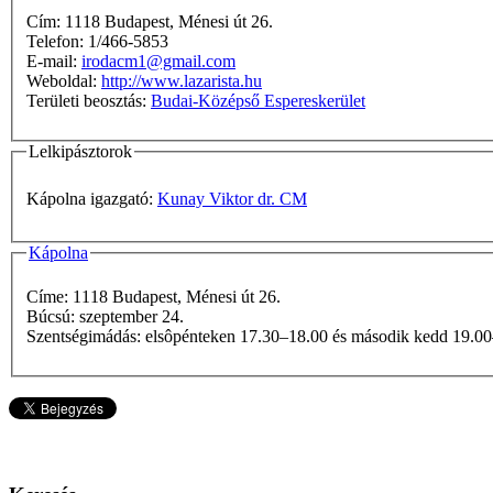
Cím: 1118 Budapest, Ménesi út 26.
Telefon: 1/466-5853
E-mail:
irodacm1@gmail.com
Weboldal:
http://www.lazarista.hu
Területi beosztás:
Budai-Középső Espereskerület
Lelkipásztorok
Kápolna igazgató:
Kunay Viktor dr. CM
Kápolna
Címe: 1118 Budapest, Ménesi út 26.
Búcsú: szeptember 24.
Szentségimádás: elsôpénteken 17.30–18.00 és második kedd 19