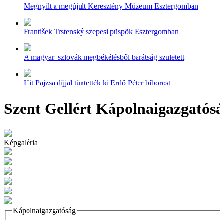
Megnyílt a megújult Keresztény Múzeum Esztergomban
František Trstenský szepesi püspök Esztergomban
A magyar–szlovák megbékélésből barátság született
Hit Pajzsa díjjal tüntették ki Erdő Péter bíborost
Szent Gellért Kápolnaigazgatós
Képgaléria
Kápolnaigazgatóság