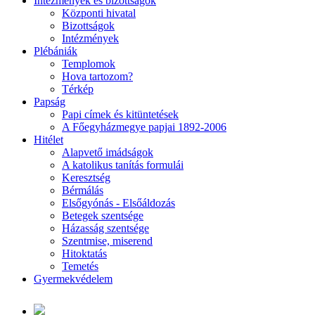
Intézmények és bizottságok
Központi hivatal
Bizottságok
Intézmények
Plébániák
Templomok
Hova tartozom?
Térkép
Papság
Papi címek és kitüntetések
A Főegyházmegye papjai 1892-2006
Hitélet
Alapvető imádságok
A katolikus tanítás formulái
Keresztség
Bérmálás
Elsőgyónás - Elsőáldozás
Betegek szentsége
Házasság szentsége
Szentmise, miserend
Hitoktatás
Temetés
Gyermekvédelem