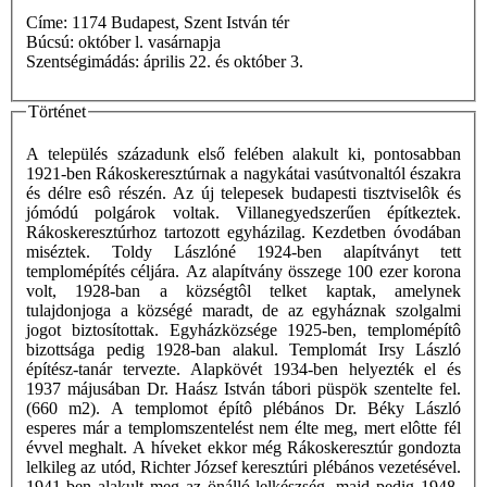
Címe: 1174 Budapest, Szent István tér
Búcsú: október l. vasárnapja
Szentségimádás: április 22. és október 3.
Történet
A település századunk első felében alakult ki, pontosabban
1921-ben Rákoskeresztúrnak a nagykátai vasútvonaltól északra
és délre esô részén. Az új telepesek budapesti tisztviselôk és
jómódú polgárok voltak. Villanegyedszerűen építkeztek.
Rákoskeresztúrhoz tartozott egyházilag. Kezdetben óvodában
miséztek. Toldy Lászlóné 1924-ben alapítványt tett
templomépítés céljára. Az alapítvány összege 100 ezer korona
volt, 1928-ban a községtôl telket kaptak, amelynek
tulajdonjoga a községé maradt, de az egyháznak szolgalmi
jogot biztosítottak. Egyházközsége 1925-ben, templomépítô
bizottsága pedig 1928-ban alakul. Templomát Irsy László
építész-tanár tervezte. Alapkövét 1934-ben helyezték el és
1937 májusában Dr. Haász István tábori püspök szentelte fel.
(660 m2). A templomot építô plébános Dr. Béky László
esperes már a templomszentelést nem élte meg, mert elôtte fél
évvel meghalt. A híveket ekkor még Rákoskeresztúr gondozta
lelkileg az utód, Richter József keresztúri plébános vezetésével.
1941-ben alakult meg az önálló lelkészség, majd pedig 1948-