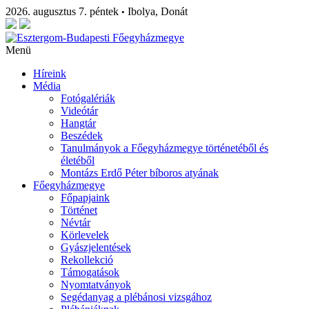
2026. augusztus 7. péntek
Ibolya, Donát
•
Menü
Híreink
Média
Fotógalériák
Videótár
Hangtár
Beszédek
Tanulmányok a Főegyházmegye történetéből és
életéből
Montázs Erdő Péter bíboros atyának
Főegyházmegye
Főpapjaink
Történet
Névtár
Körlevelek
Gyászjelentések
Rekollekció
Támogatások
Nyomtatványok
Segédanyag a plébánosi vizsgához