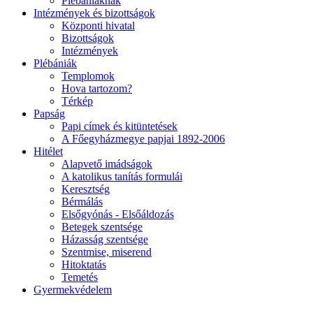
Plébániáknak
Intézmények és bizottságok
Központi hivatal
Bizottságok
Intézmények
Plébániák
Templomok
Hova tartozom?
Térkép
Papság
Papi címek és kitüntetések
A Főegyházmegye papjai 1892-2006
Hitélet
Alapvető imádságok
A katolikus tanítás formulái
Keresztség
Bérmálás
Elsőgyónás - Elsőáldozás
Betegek szentsége
Házasság szentsége
Szentmise, miserend
Hitoktatás
Temetés
Gyermekvédelem