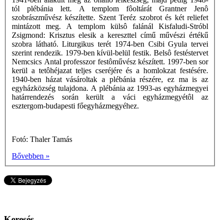
tól plébánia lett. A templom fôoltárát Grantner Jenô
szobrászművész készítette. Szent Teréz szobrot és két reliefet
mintázott meg. A templom külsô falánál Kisfaludi-Stróbl
Zsigmond: Krisztus elesik a kereszttel című művészi értékű
szobra látható. Liturgikus terét 1974-ben Csibi Gyula tervei
szerint rendezik. 1979-ben kívül-belül festik. Belsô festéstervet
Nemcsics Antal professzor festôművész készített. 1997-ben sor
kerül a tetôhéjazat teljes cseréjére és a homlokzat festésére.
1940-ben házat vásároltak a plébánia részére, ez ma is az
egyházközség tulajdona. A plébánia az 1993-as egyházmegyei
határrendezés során került a váci egyházmegyétôl az
esztergom-budapesti főegyházmegyéhez.
Fotó: Thaler Tamás
Bővebben »
Keresés