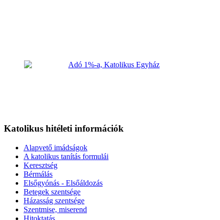
Katolikus hitéleti információk
Alapvető imádságok
A katolikus tanítás formulái
Keresztség
Bérmálás
Elsőgyónás - Elsőáldozás
Betegek szentsége
Házasság szentsége
Szentmise, miserend
Hitoktatás