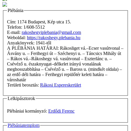
Plébánia
Cím: 1174 Budapest, Kép utca 15.
Telefon: 1/608-5512
E-mail:
rakoshegyiplebania@gmail.com
Weboldal:
https://rakoshegy.plebania.hu
Anyakönyvek: 1941-től
A PLÉBÁNIA HATÁRAI: Rákosliget vá.–Ecser vasútvonal –
Ásvány u. – Ferihegyi út – Széchenyi u. – Táncsics Mihály út
– Rákos vá.–Rákoshegy vá. vasútvonal – Eszterlánc u. –
Csévéző u. északnyugat–délkelet irányú vonalának
meghosszabbítása – Csévéző u. – Baross u. (mindkét oldala) –
az erdő déli határa – Ferihegyi repülőtér keleti határa –
városhatár
Területi beosztás:
Rákosi Espereskerület
Lelkipásztorok
Plébániai kormányzó:
Erdődi Ferenc
Plébániatemplom