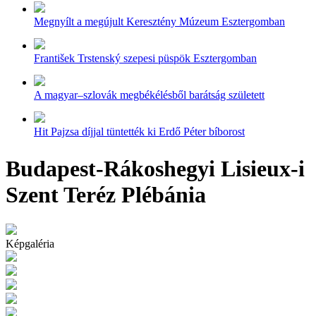
Megnyílt a megújult Keresztény Múzeum Esztergomban
František Trstenský szepesi püspök Esztergomban
A magyar–szlovák megbékélésből barátság született
Hit Pajzsa díjjal tüntették ki Erdő Péter bíborost
Budapest-Rákoshegyi Lisieux-i
Szent Teréz Plébánia
Képgaléria