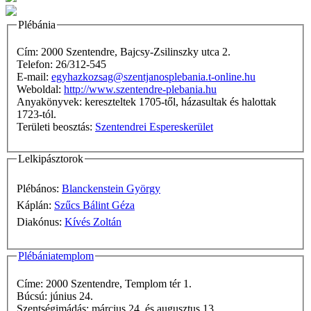
Plébánia
Cím: 2000 Szentendre, Bajcsy-Zsilinszky utca 2.
Telefon: 26/312-545
E-mail:
egyhazkozsag@szentjanosplebania.t-online.hu
Weboldal:
http://www.szentendre-plebania.hu
Anyakönyvek: kereszteltek 1705-től, házasultak és halottak
1723-tól.
Területi beosztás:
Szentendrei Espereskerület
Lelkipásztorok
Plébános:
Blanckenstein György
Káplán:
Szűcs Bálint Géza
Diakónus:
Kívés Zoltán
Plébániatemplom
Címe: 2000 Szentendre, Templom tér 1.
Búcsú: június 24.
Szentségimádás: március 24. és augusztus 13.