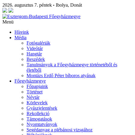
2026. augusztus 7. péntek
Ibolya, Donát
•
Menü
Híreink
Média
Fotógalériák
Videótár
Hangtár
Beszédek
Tanulmányok a Főegyházmegye történetéből és
életéből
Montázs Erdő Péter bíboros atyának
Főegyházmegye
Főpapjaink
Történet
Névtár
Körlevelek
Gyászjelentések
Rekollekció
Támogatások
Nyomtatványok
Segédanyag a plébánosi vizsgához