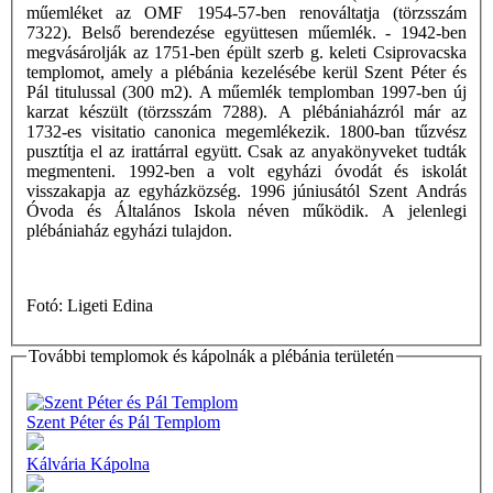
műemléket az OMF 1954-57-ben renováltatja (törzsszám
7322). Belső berendezése együttesen műemlék. - 1942-ben
megvásárolják az 1751-ben épült szerb g. keleti Csiprovacska
templomot, amely a plébánia kezelésébe kerül Szent Péter és
Pál titulussal (300 m2). A műemlék templomban 1997-ben új
karzat készült (törzsszám 7288). A plébániaházról már az
1732-es visitatio canonica megemlékezik. 1800-ban tűzvész
pusztítja el az irattárral együtt. Csak az anyakönyveket tudták
megmenteni. 1992-ben a volt egyházi óvodát és iskolát
visszakapja az egyházközség. 1996 júniusától Szent András
Óvoda és Általános Iskola néven működik. A jelenlegi
plébániaház egyházi tulajdon.
Fotó: Ligeti Edina
További templomok és kápolnák a plébánia területén
Szent Péter és Pál Templom
Kálvária Kápolna