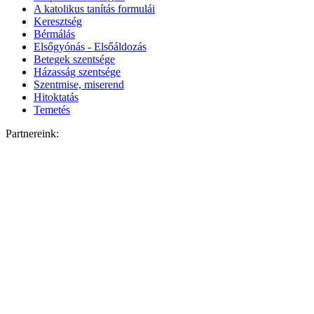
A katolikus tanítás formulái
Keresztség
Bérmálás
Elsőgyónás - Elsőáldozás
Betegek szentsége
Házasság szentsége
Szentmise, miserend
Hitoktatás
Temetés
Partnereink: