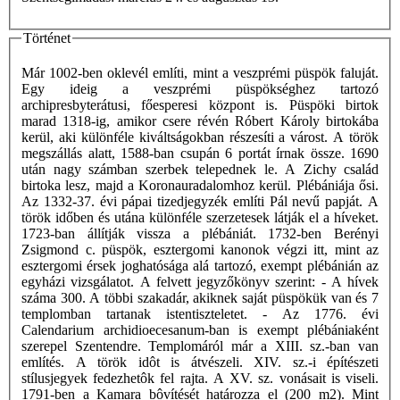
Történet
Már 1002-ben oklevél említi, mint a veszprémi püspök faluját.
Egy ideig a veszprémi püspökséghez tartozó
archipresbyterátusi, főesperesi központ is. Püspöki birtok
marad 1318-ig, amikor csere révén Róbert Károly birtokába
kerül, aki különféle kiváltságokban részesíti a várost. A török
megszállás alatt, 1588-ban csupán 6 portát írnak össze. 1690
után nagy számban szerbek telepednek le. A Zichy család
birtoka lesz, majd a Koronauradalomhoz kerül. Plébániája ősi.
Az 1332-37. évi pápai tizedjegyzék említi Pál nevű papját. A
török időben és utána különféle szerzetesek látják el a híveket.
1723-ban állítják vissza a plébániát. 1732-ben Berényi
Zsigmond c. püspök, esztergomi kanonok végzi itt, mint az
esztergomi érsek joghatósága alá tartozó, exempt plébánián az
egyházi vizsgálatot. A felvett jegyzőkönyv szerint: - A hívek
száma 300. A többi szakadár, akiknek saját püspökük van és 7
templomban tartanak istentiszteletet. - Az 1776. évi
Calendarium archidioecesanum-ban is exempt plébániaként
szerepel Szentendre. Templomáról már a XIII. sz.-ban van
említés. A török idôt is átvészeli. XIV. sz.-i építészeti
stílusjegyek fedezhetôk fel rajta. A XV. sz. vonásait is viseli.
1791-ben a Kamara bôvítését határozza el (200 m2). Mint