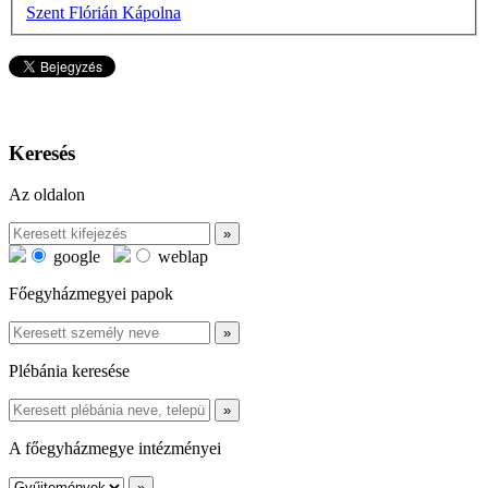
Szent Flórián Kápolna
Keresés
Az oldalon
google
weblap
Főegyházmegyei papok
Plébánia keresése
A főegyházmegye intézményei