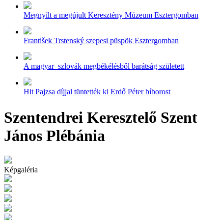
Megnyílt a megújult Keresztény Múzeum Esztergomban
František Trstenský szepesi püspök Esztergomban
A magyar–szlovák megbékélésből barátság született
Hit Pajzsa díjjal tüntették ki Erdő Péter bíborost
Szentendrei Keresztelő Szent
János Plébánia
Képgaléria