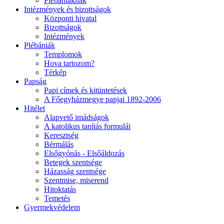
Plébániáknak
Intézmények és bizottságok
Központi hivatal
Bizottságok
Intézmények
Plébániák
Templomok
Hova tartozom?
Térkép
Papság
Papi címek és kitüntetések
A Főegyházmegye papjai 1892-2006
Hitélet
Alapvető imádságok
A katolikus tanítás formulái
Keresztség
Bérmálás
Elsőgyónás - Elsőáldozás
Betegek szentsége
Házasság szentsége
Szentmise, miserend
Hitoktatás
Temetés
Gyermekvédelem