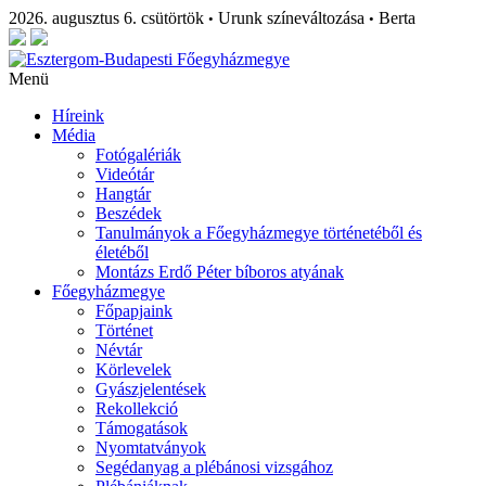
2026. augusztus 6. csütörtök
Urunk színeváltozása
Berta
•
•
Menü
Híreink
Média
Fotógalériák
Videótár
Hangtár
Beszédek
Tanulmányok a Főegyházmegye történetéből és
életéből
Montázs Erdő Péter bíboros atyának
Főegyházmegye
Főpapjaink
Történet
Névtár
Körlevelek
Gyászjelentések
Rekollekció
Támogatások
Nyomtatványok
Segédanyag a plébánosi vizsgához