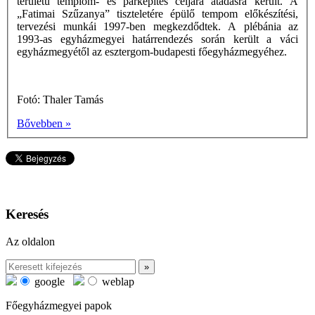
területű templom- és parképítés céljára átadásra került. A
„Fatimai Szűzanya” tiszteletére épülő tempom előkészítési,
tervezési munkái 1997-ben megkezdődtek. A plébánia az
1993-as egyházmegyei határrendezés során került a váci
egyházmegyétől az esztergom-budapesti főegyházmegyéhez.
Fotó: Thaler Tamás
Bővebben »
Keresés
Az oldalon
google
weblap
Főegyházmegyei papok