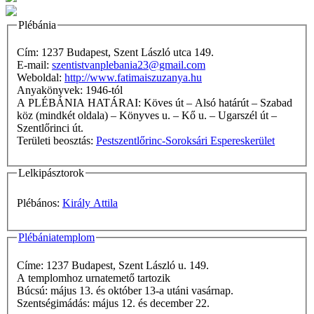
Plébánia
Cím: 1237 Budapest, Szent László utca 149.
E-mail:
szentistvanplebania23@gmail.com
Weboldal:
http://www.fatimaiszuzanya.hu
Anyakönyvek: 1946-tól
A PLÉBÁNIA HATÁRAI: Köves út – Alsó határút – Szabad
köz (mindkét oldala) – Könyves u. – Kő u. – Ugarszél út –
Szentlőrinci út.
Területi beosztás:
Pestszentlőrinc-Soroksári Espereskerület
Lelkipásztorok
Plébános:
Király Attila
Plébániatemplom
Címe: 1237 Budapest, Szent László u. 149.
A templomhoz urnatemető tartozik
Búcsú: május 13. és október 13-a utáni vasárnap.
Szentségimádás: május 12. és december 22.