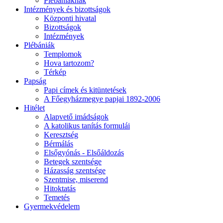
Plébániáknak
Intézmények és bizottságok
Központi hivatal
Bizottságok
Intézmények
Plébániák
Templomok
Hova tartozom?
Térkép
Papság
Papi címek és kitüntetések
A Főegyházmegye papjai 1892-2006
Hitélet
Alapvető imádságok
A katolikus tanítás formulái
Keresztség
Bérmálás
Elsőgyónás - Elsőáldozás
Betegek szentsége
Házasság szentsége
Szentmise, miserend
Hitoktatás
Temetés
Gyermekvédelem