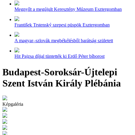
Megnyílt a megújult Keresztény Múzeum Esztergomban
František Trstenský szepesi püspök Esztergomban
A magyar–szlovák megbékélésből barátság született
Hit Pajzsa díjjal tüntették ki Erdő Péter bíborost
Budapest-Soroksár-Újtelepi
Szent István Király Plébánia
Képgaléria