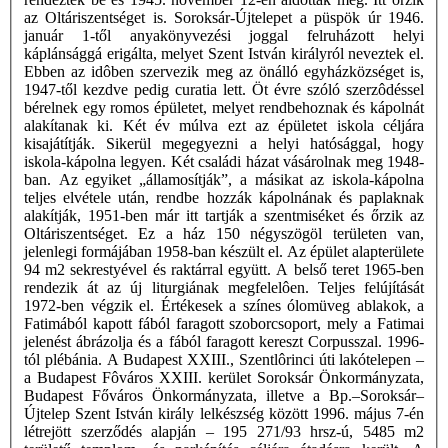
az Oltáriszentséget is. Soroksár-Újtelepet a püspök úr 1946.
január 1-től anyakönyvezési joggal felruházott helyi
káplánsággá erigálta, melyet Szent István királyról neveztek el.
Ebben az idôben szervezik meg az önálló egyházközséget is,
1947-től kezdve pedig curatia lett. Öt évre szóló szerzôdéssel
bérelnek egy romos épületet, melyet rendbehoznak és kápolnát
alakítanak ki. Két év múlva ezt az épületet iskola céljára
kisajátítják. Sikerül megegyezni a helyi hatósággal, hogy
iskola-kápolna legyen. Két családi házat vásárolnak meg 1948-
ban. Az egyiket „államosítják”, a másikat az iskola-kápolna
teljes elvétele után, rendbe hozzák kápolnának és paplaknak
alakítják, 1951-ben már itt tartják a szentmiséket és őrzik az
Oltáriszentséget. Ez a ház 150 négyszögöl területen van,
jelenlegi formájában 1958-ban készült el. Az épület alapterülete
94 m2 sekrestyével és raktárral együtt. A belső teret 1965-ben
rendezik át az új liturgiának megfelelôen. Teljes felújítását
1972-ben végzik el. Értékesek a színes ólomüveg ablakok, a
Fatimából kapott fából faragott szoborcsoport, mely a Fatimai
jelenést ábrázolja és a fából faragott kereszt Corpusszal. 1996-
tól plébánia. A Budapest XXIII., Szentlôrinci úti lakótelepen –
a Budapest Fôváros XXIII. kerület Soroksár Önkormányzata,
Budapest Főváros Önkormányzata, illetve a Bp.–Soroksár–
Újtelep Szent István király lelkészség között 1996. május 7-én
létrejött szerződés alapján – 195 271/93 hrsz-ú, 5485 m2