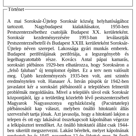
Történet
A mai Soroksár-Újtelep Soroksár község helyhatóságához
tartozott. Nagybudapest kialakításakor, 1950-ben
Pestszenterzsébethez csatolják Budapest XX. kerületeként.
Soroksár kezdeményezésére 1993-ban leválasztják
Pestszenterzsébetről és Budapest XXIII. kerületeként Soroksár-
Újtelep néven szerepel. Lakossága gyári munkás emberek.
Budapest perifériájának perifériája, a legszegényebb és
legelhagyatottabb része. Kovács Antal pápai kamarás,
soroksári plébános 1929-ben elhatározza, hogy Soroksáron a
„felsô faluban” új templomot építtet. Ez a terv nem valósult
meg. Újabb kezdeményezés 1935-ben volt, ami szintén
eredménytelen volt. Hanauer Á. István püspök úr 1942-ben
javaslatot kér a soroksári plébánostól a településen felmerült
problémák megoldására. Mivel a település távol esik Soroksár
központjától, így a területileg közelebb lévő pestszenterzsébeti
Magyarok Nagyasszonya egyházközség (Pacsirtatelep)
plébánosától kap választ, melyben önálló hitoktatói állás
szervezését tartja jónak. Azt javasolja, hogy a hitoktató lakjon a
telepen és ott egy lakásával összekapcsolt kápolnában végezze
a lelkipásztori teendôket. Az önálló hitoktatói állást csak 1944-
ben sikerült megszervezni. Lakást béreltek, melyet kápolnának
rendeztek be és 1945. november 12-én áldottak meg. Itt őrzik