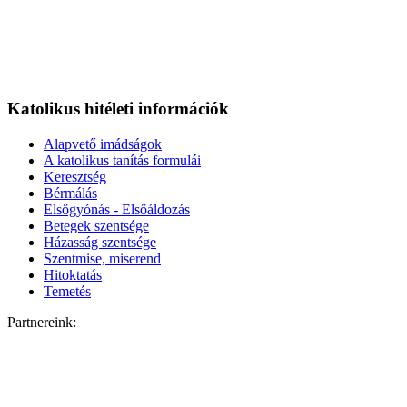
Katolikus hitéleti információk
Alapvető imádságok
A katolikus tanítás formulái
Keresztség
Bérmálás
Elsőgyónás - Elsőáldozás
Betegek szentsége
Házasság szentsége
Szentmise, miserend
Hitoktatás
Temetés
Partnereink: