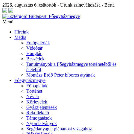
2026. augusztus 6. csütörtök
Urunk színeváltozása
Berta
•
•
Menü
Híreink
Média
Fotógalériák
Videótár
Hangtár
Beszédek
Tanulmányok a Főegyházmegye történetéből és
életéből
Montázs Erdő Péter bíboros atyának
Főegyházmegye
Főpapjaink
Történet
Névtár
Körlevelek
Gyászjelentések
Rekollekció
Támogatások
Nyomtatványok
Segédanyag a plébánosi vizsgához