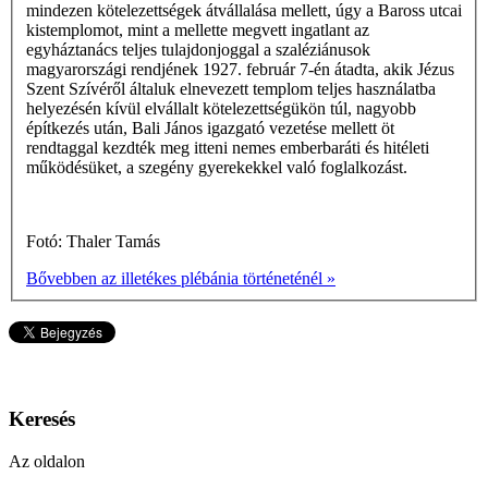
mindezen kötelezettségek átvállalása mellett, úgy a Baross utcai
kistemplomot, mint a mellette megvett ingatlant az
egyháztanács teljes tulajdonjoggal a szaléziánusok
magyarországi rendjének 1927. február 7-én átadta, akik Jézus
Szent Szívéről általuk elnevezett templom teljes használatba
helyezésén kívül elvállalt kötelezettségükön túl, nagyobb
építkezés után, Bali János igazgató vezetése mellett öt
rendtaggal kezdték meg itteni nemes emberbaráti és hitéleti
működésüket, a szegény gyerekekkel való foglalkozást.
Fotó: Thaler Tamás
Bővebben az illetékes plébánia történeténél »
Keresés
Az oldalon