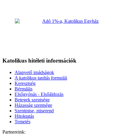
Katolikus hitéleti információk
Alapvető imádságok
A katolikus tanítás formulái
Keresztség
Bérmálás
Elsőgyónás - Elsőáldozás
Betegek szentsége
Házasság szentsége
Szentmise, miserend
Hitoktatás
Temetés
Partnereink: