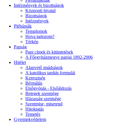
Plébániáknak
Intézmények és bizottságok
Központi hivatal
Bizottságok
Intézmények
Plébániák
Templomok
Hova tartozom?
Térkép
Papság
Papi címek és kitüntetések
A Főegyházmegye papjai 1892-2006
Hitélet
Alapvető imádságok
A katolikus tanítás formulái
Keresztség
Bérmálás
Elsőgyónás - Elsőáldozás
Betegek szentsége
Házasság szentsége
Szentmise, miserend
Hitoktatás
Temetés
Gyermekvédelem