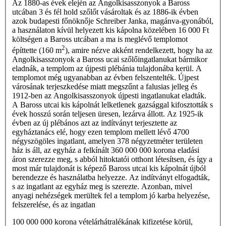
Az 1880-as évek elején az Angolkisasszonyok a Baross
utcában 3 és fél hold szőlőt vásároltak és az 1886-ik évben
azok budapesti főnöknője Schreiber Janka, magánva-gyonából,
a használaton kívül helyezett kis kápolna közelében 16 000 Ft
költségen a Baross utcában a ma is meglévő templomot
2
építtette (160 m
), amire nézve akként rendelkezett, hogy ha az
Angolkisasszonyok a Baross ucai szőlőingatlanukat bármikor
eladnák, a templom az újpesti plébánia tulajdonába kerül. A
templomot még ugyanabban az évben felszentelték. Újpest
városának terjeszkedése miatt megszűnt a falusias jelleg és
1912-ben az Angolkisasszonyok újpesti ingatlanukat eladták.
A Baross utcai kis kápolnát lelketlenek gazsággal kifosztották s
évek hosszú során teljesen üre­sen, lezárva állott. Az 1925-ik
évben az új plébános azt az indítványt terjesztette az
egyháztanács elé, hogy ezen templom mellett lévő 4700
négyszögöles ingatlant, amelyen 378 négyzetméter területen
ház is áll, az egyház a fel­kínált 360 000 000 korona eladási
áron szerezze meg, s abból hitoktatói otthont létesítsen, és így a
most már tulajdonát is képező Baross utcai kis kápolnát újból
berendezze és használatba helyezze. Az indítványt elfogad­ták,
s az ingatlant az egyház meg is szerezte. Azonban, mivel
anyagi nehézségek merültek fel a templom jó karba helyezése,
felszerelése, és az ingatlan
100 000 000 korona vételárhátralékának kifizetése körül,