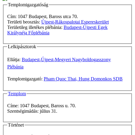
Templomigazgatóság
Cím: 1047 Budapest, Baross utca 70.
Területi beosztás:
Újpest-Rákospalotai Espereskerület
Területileg illetékes plébánia:
Budapest-Újpesti Egek
Királynéja Főplébánia
Lelkipásztorok
Ellátja:
Budapest-Újpest-Megyeri Nagyboldogasszony
Plébánia
Templomigazgató:
Pham Quoc Thai, Hung Domonkos SDB
Templom
Címe: 1047 Budapest, Baross u. 70.
Szentségimádás: július 31.
Történet