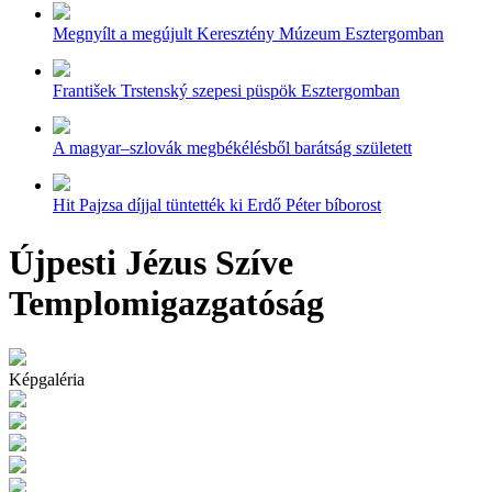
Megnyílt a megújult Keresztény Múzeum Esztergomban
František Trstenský szepesi püspök Esztergomban
A magyar–szlovák megbékélésből barátság született
Hit Pajzsa díjjal tüntették ki Erdő Péter bíborost
Újpesti Jézus Szíve
Templomigazgatóság
Képgaléria