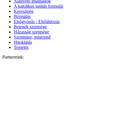
Alapvető imádságok
A katolikus tanítás formulái
Keresztség
Bérmálás
Elsőgyónás - Elsőáldozás
Betegek szentsége
Házasság szentsége
Szentmise, miserend
Hitoktatás
Temetés
Partnereink: