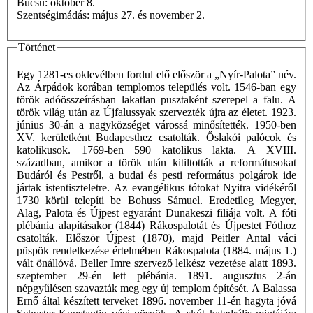
Búcsú: október 8.
Szentségimádás: május 27. és november 2.
Történet
Egy 1281-es oklevélben fordul elő először a „Nyír-Palota” név.
Az Árpádok korában templomos település volt. 1546-ban egy
török adóösszeírásban lakatlan pusztaként szerepel a falu. A
török világ után az Újfalussyak szervezték újra az életet. 1923.
június 30-án a nagyközséget várossá minősítették. 1950-ben
XV. kerületként Budapesthez csatolták. Őslakói palócok és
katolikusok. 1769-ben 590 katolikus lakta. A XVIII.
században, amikor a török után kitiltották a reformátusokat
Budáról és Pestről, a budai és pesti református polgárok ide
jártak istentiszteletre. Az evangélikus tótokat Nyitra vidékéről
1730 körül telepíti be Bohuss Sámuel. Eredetileg Megyer,
Alag, Palota és Újpest egyaránt Dunakeszi filiája volt. A fóti
plébánia alapításakor (1844) Rákospalotát és Újpestet Fóthoz
csatolták. Először Újpest (1870), majd Peitler Antal váci
püspök rendelkezése értelmében Rákospalota (1884. május 1.)
vált önállóvá. Beller Imre szervező lelkész vezetése alatt 1893.
szeptember 29-én lett plébánia. 1891. augusztus 2-án
népgyűlésen szavazták meg egy új templom építését. A Balassa
Ernő által készített terveket 1896. november 11-én hagyta jóvá