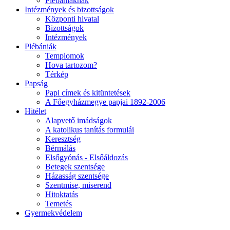
Plébániáknak
Intézmények és bizottságok
Központi hivatal
Bizottságok
Intézmények
Plébániák
Templomok
Hova tartozom?
Térkép
Papság
Papi címek és kitüntetések
A Főegyházmegye papjai 1892-2006
Hitélet
Alapvető imádságok
A katolikus tanítás formulái
Keresztség
Bérmálás
Elsőgyónás - Elsőáldozás
Betegek szentsége
Házasság szentsége
Szentmise, miserend
Hitoktatás
Temetés
Gyermekvédelem