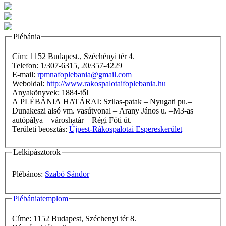
Plébánia
Cím: 1152 Budapest., Széchényi tér 4.
Telefon: 1/307-6315, 20/357-4229
E-mail:
rpmnafoplebania@gmail.com
Weboldal:
http://www.rakospalotaifoplebania.hu
Anyakönyvek: 1884-től
A PLÉBÁNIA HATÁRAI: Szilas-patak – Nyugati pu.–
Dunakeszi alsó vm. vasútvonal – Arany János u. –M3-as
autópálya – városhatár – Régi Fóti út.
Területi beosztás:
Újpest-Rákospalotai Espereskerület
Lelkipásztorok
Plébános:
Szabó Sándor
Plébániatemplom
Címe: 1152 Budapest, Széchenyi tér 8.