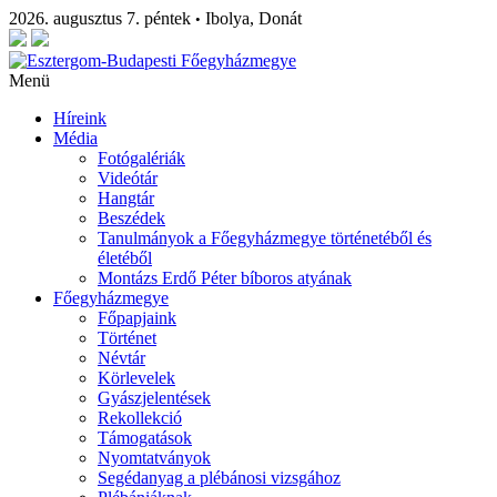
2026. augusztus 7. péntek
Ibolya, Donát
•
Menü
Híreink
Média
Fotógalériák
Videótár
Hangtár
Beszédek
Tanulmányok a Főegyházmegye történetéből és
életéből
Montázs Erdő Péter bíboros atyának
Főegyházmegye
Főpapjaink
Történet
Névtár
Körlevelek
Gyászjelentések
Rekollekció
Támogatások
Nyomtatványok
Segédanyag a plébánosi vizsgához