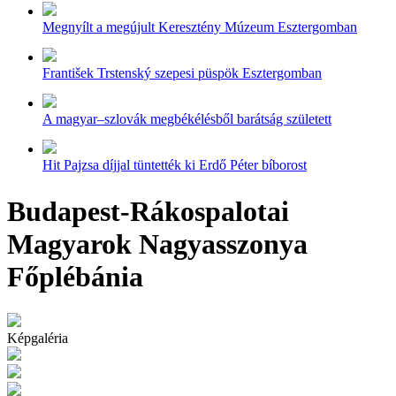
Megnyílt a megújult Keresztény Múzeum Esztergomban
František Trstenský szepesi püspök Esztergomban
A magyar–szlovák megbékélésből barátság született
Hit Pajzsa díjjal tüntették ki Erdő Péter bíborost
Budapest-Rákospalotai
Magyarok Nagyasszonya
Főplébánia
Képgaléria