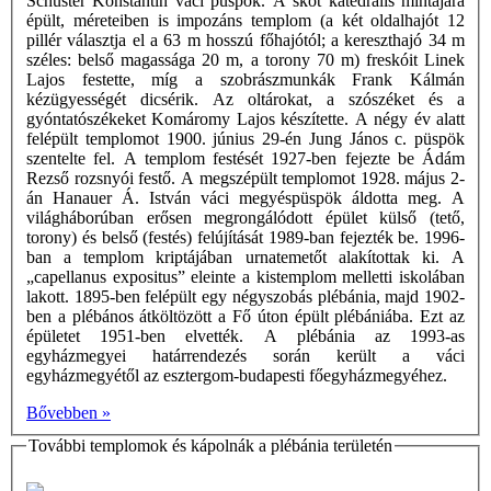
Schuster Konstantin váci püspök. A skót katedrális mintájára
épült, méreteiben is impozáns templom (a két oldalhajót 12
pillér választja el a 63 m hosszú főhajótól; a kereszthajó 34 m
széles: belső magassága 20 m, a torony 70 m) freskóit Linek
Lajos festette, míg a szobrászmunkák Frank Kálmán
kézügyességét dicsérik. Az oltárokat, a szószéket és a
gyóntatószékeket Komáromy Lajos készítette. A négy év alatt
felépült templomot 1900. június 29-én Jung János c. püspök
szentelte fel. A templom festését 1927-ben fejezte be Ádám
Rezső rozsnyói festő. A megszépült templomot 1928. május 2-
án Hanauer Á. István váci megyéspüspök áldotta meg. A
világháborúban erősen megrongálódott épület külső (tető,
torony) és belső (festés) felújítását 1989-ban fejezték be. 1996-
ban a templom kriptájában urnatemetőt alakítottak ki. A
„capellanus expositus” eleinte a kistemplom melletti iskolában
lakott. 1895-ben felépült egy négyszobás plébánia, majd 1902-
ben a plébános átköltözött a Fő úton épült plébániába. Ezt az
épületet 1951-ben elvették. A plébánia az 1993-as
egyházmegyei határrendezés során került a váci
egyházmegyétől az esztergom-budapesti főegyházmegyéhez.
Bővebben »
További templomok és kápolnák a plébánia területén