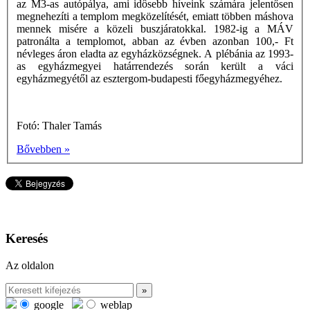
az M3-as autópálya, ami idôsebb híveink számára jelentősen
megnehezíti a templom megközelítését, emiatt többen máshova
mennek misére a közeli buszjáratokkal. 1982-ig a MÁV
patronálta a templomot, abban az évben azonban 100,- Ft
névleges áron eladta az egyházközségnek. A plébánia az 1993-
as egyházmegyei határrendezés során került a váci
egyházmegyétől az esztergom-budapesti főegyházmegyéhez.
Fotó: Thaler Tamás
Bővebben »
Keresés
Az oldalon
google
weblap