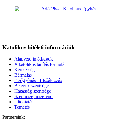
Katolikus hitéleti információk
Alapvető imádságok
A katolikus tanítás formulái
Keresztség
Bérmálás
Elsőgyónás - Elsőáldozás
Betegek szentsége
Házasság szentsége
Szentmise, miserend
Hitoktatás
Temetés
Partnereink: