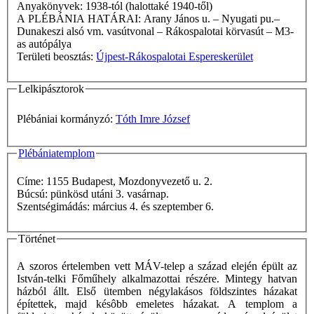
Anyakönyvek: 1938-tól (halottaké 1940-től)
A PLÉBÁNIA HATÁRAI: Arany János u. – Nyugati pu.–
Dunakeszi alsó vm. vasútvonal – Rákospalotai körvasút – M3-
as autópálya
Területi beosztás:
Újpest-Rákospalotai Espereskerület
Lelkipásztorok
Plébániai kormányzó:
Tóth Imre József
Plébániatemplom
Címe: 1155 Budapest, Mozdonyvezető u. 2.
Búcsú: pünkösd utáni 3. vasárnap.
Szentségimádás: március 4. és szeptember 6.
Történet
A szoros értelemben vett MÁV-telep a század elején épült az
István-telki Főműhely alkalmazottai részére. Mintegy hatvan
házból állt. Első ütemben négylakásos földszintes házakat
építettek, majd késôbb emeletes házakat. A templom a