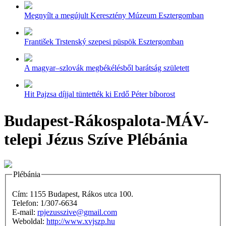
Megnyílt a megújult Keresztény Múzeum Esztergomban
František Trstenský szepesi püspök Esztergomban
A magyar–szlovák megbékélésből barátság született
Hit Pajzsa díjjal tüntették ki Erdő Péter bíborost
Budapest-Rákospalota-MÁV-
telepi Jézus Szíve Plébánia
Plébánia
Cím: 1155 Budapest, Rákos utca 100.
Telefon: 1/307-6634
E-mail:
rpjezusszive@gmail.com
Weboldal:
http://www.xvjszp.hu