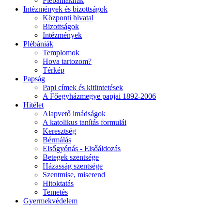
Plébániáknak
Intézmények és bizottságok
Központi hivatal
Bizottságok
Intézmények
Plébániák
Templomok
Hova tartozom?
Térkép
Papság
Papi címek és kitüntetések
A Főegyházmegye papjai 1892-2006
Hitélet
Alapvető imádságok
A katolikus tanítás formulái
Keresztség
Bérmálás
Elsőgyónás - Elsőáldozás
Betegek szentsége
Házasság szentsége
Szentmise, miserend
Hitoktatás
Temetés
Gyermekvédelem