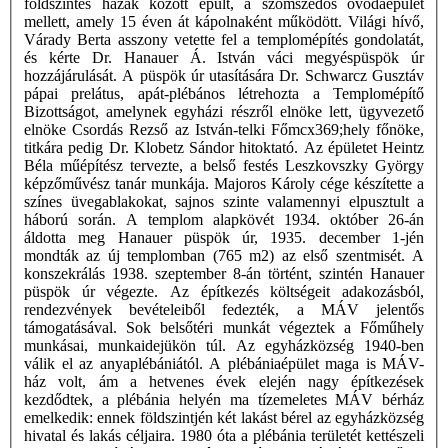
földszintes házak között épült, a szomszédos óvodaépület
mellett, amely 15 éven át kápolnaként működött. Világi hívő,
Várady Berta asszony vetette fel a templomépítés gondolatát,
és kérte Dr. Hanauer Á. István váci megyéspüspök úr
hozzájárulását. A püspök úr utasítására Dr. Schwarcz Gusztáv
pápai prelátus, apát-plébános létrehozta a Templomépítő
Bizottságot, amelynek egyházi részről elnöke lett, ügyvezető
elnöke Csordás Rezső az István-telki Főmcx369;hely főnöke,
titkára pedig Dr. Klobetz Sándor hitoktató. Az épületet Heintz
Béla műépítész tervezte, a belső festés Leszkovszky György
képzőművész tanár munkája. Majoros Károly cége készítette a
színes üvegablakokat, sajnos szinte valamennyi elpusztult a
háború során. A templom alapkövét 1934. október 26-án
áldotta meg Hanauer püspök úr, 1935. december 1-jén
mondták az új templomban (765 m2) az első szentmisét. A
konszekrálás 1938. szeptember 8-án történt, szintén Hanauer
püspök úr végezte. Az építkezés költségeit adakozásból,
rendezvények bevételeiből fedezték, a MÁV jelentős
támogatásával. Sok belsőtéri munkát végeztek a Főműhely
munkásai, munkaidejükön túl. Az egyházközség 1940-ben
válik el az anyaplébániától. A plébániaépület maga is MÁV-
ház volt, ám a hetvenes évek elején nagy építkezések
kezdődtek, a plébánia helyén ma tízemeletes MÁV bérház
emelkedik: ennek földszintjén két lakást bérel az egyházközség
hivatal és lakás céljaira. 1980 óta a plébánia területét kettészeli