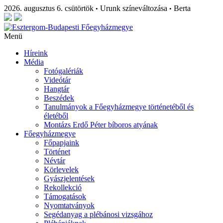
2026. augusztus 6. csütörtök
Urunk színeváltozása
Berta
•
•
Menü
Híreink
Média
Fotógalériák
Videótár
Hangtár
Beszédek
Tanulmányok a Főegyházmegye történetéből és
életéből
Montázs Erdő Péter bíboros atyának
Főegyházmegye
Főpapjaink
Történet
Névtár
Körlevelek
Gyászjelentések
Rekollekció
Támogatások
Nyomtatványok
Segédanyag a plébánosi vizsgához