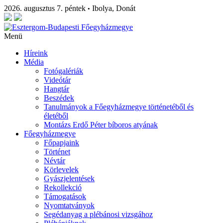
2026. augusztus 7. péntek
Ibolya, Donát
•
Menü
Híreink
Média
Fotógalériák
Videótár
Hangtár
Beszédek
Tanulmányok a Főegyházmegye történetéből és
életéből
Montázs Erdő Péter bíboros atyának
Főegyházmegye
Főpapjaink
Történet
Névtár
Körlevelek
Gyászjelentések
Rekollekció
Támogatások
Nyomtatványok
Segédanyag a plébánosi vizsgához