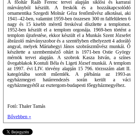
A főoltár Raáb Ferenc tervei alapján siklósi és karrarai
márványból készült. A freskók és a hozzákapcsolódó
ornamentika Szegedi Molnár Géza festôművész alkotásai, aki
1941–42-ben, valamint 1959-ben összesen 300 m falfelületen 6
nagy és 15 kisebb méretű freskóval díszítette a templomot.
1952-ben készült el a templom orgonája. 1969-ben történt a
templom újrafestése, ekkor készült el a Munkás Szent Józsefet
ábrázoló márványszobor és a szentélyben elhelyezett 4 adoráló
angyal, melyek Máriahegyi János szobrászművész munkái. Ő
készítette a szembemiséző oltárt is 1971-ben Ostie György
mérnök tervei alapján. A szobrok Kasza István, a színes
űvegablakok Kontuli Béla és Ligeti József munkái. A templom
az 1997. évi LIV. törvény alapján 15 796. törzsszám alatt II.
kategóriába sorolt műemlék. A plébánia az 1993-as
egyházmegyei határrendezés során került a váci
egyházmegyétől az esztergom-budapesti főegyházmegyéhez.
Fotó: Thaler Tamás
Bővebben »