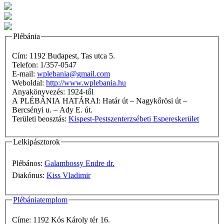
Plébánia
Cím: 1192 Budapest, Tas utca 5.
Telefon: 1/357-0547
E-mail:
wplebania@gmail.com
Weboldal:
http://www.wplebania.hu
Anyakönyvezés: 1924-től
A PLÉBÁNIA HATÁRAI: Határ út – Nagykőrösi út –
Bercsényi u. – Ady E. út.
Területi beosztás:
Kispest-Pestszenterzsébeti Espereskerület
Lelkipásztorok
Plébános:
Galambossy Endre dr.
Diakónus:
Kiss Vladimir
Plébániatemplom
Címe: 1192 Kós Károly tér 16.