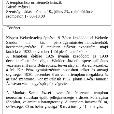
A templomhoz urnatemető tartozik
Búcsú: május 1.
Szentségimádás: március 19., július 23., csütörtökön és
szombaton 17.00–18.00
Történet
Kispest Wekerle-telep építése 1912-ben kezdődött el Wekerle
Sándor m. kir. pénz-ügyminiszter-miniszterelnök
kezdeményezésére. E területen először expozitúra, majd
kurácia és 1932. november 1-től plébánia működik.
A templom építése 1926 nyarán kezdődött és 1930
decemberében ért véget Winkler József esperes-plébános
vezetésével Heintz Béla építész tervei alapján. Az építkezéshez
a M. Kir. Pénzügyminisztérium biztosított telket és anyagi
segítséget. 1930. december 8-án volt a templom megáldása és
az első szentmise. Konszekrálását 1932. június 19-én Hanauer
Á. István váci megyéspüspök végezte.
A Munkás Szent József tiszteletére felszentelt templom
neoromán stílusban épült, jellegzetessége a díszes kőfaragású
főbejárat, valamint a harangtorony. A templom hossza: 50 m,
szélessége: 30 m, belmagassága 19 m, a torony 51 m magas.