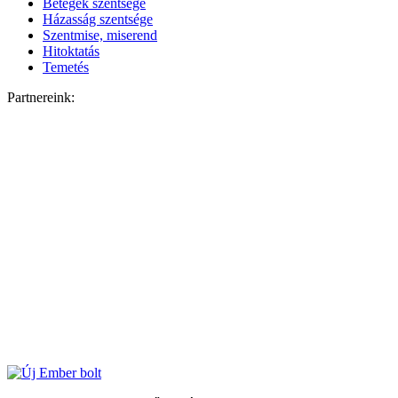
Betegek szentsége
Házasság szentsége
Szentmise, miserend
Hitoktatás
Temetés
Partnereink: