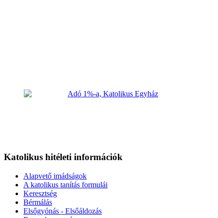
Katolikus hitéleti információk
Alapvető imádságok
A katolikus tanítás formulái
Keresztség
Bérmálás
Elsőgyónás - Elsőáldozás