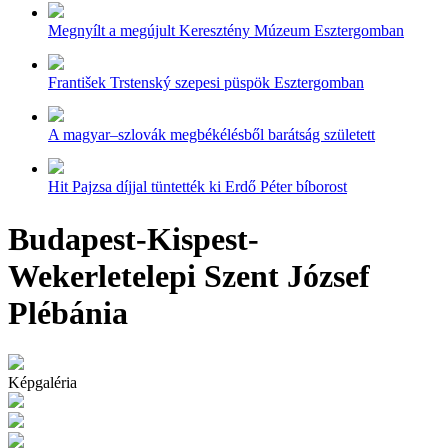
Megnyílt a megújult Keresztény Múzeum Esztergomban
František Trstenský szepesi püspök Esztergomban
A magyar–szlovák megbékélésből barátság született
Hit Pajzsa díjjal tüntették ki Erdő Péter bíborost
Budapest-Kispest-
Wekerletelepi Szent József
Plébánia
Képgaléria