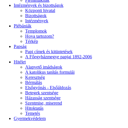
Plébániáknak
Intézmények és bizottságok
Központi hivatal
Bizottságok
Intézmények
Plébániák
Templomok
Hova tartozom?
Térkép
Papság
Papi címek és kitüntetések
A Főegyházmegye papjai 1892-2006
Hitélet
Alapvető imádságok
A katolikus tanítás formulái
Keresztség
Bérmálás
Elsőgyónás - Elsőáldozás
Betegek szentsége
Házasság szentsége
Szentmise, miserend
Hitoktatás
Temetés
Gyermekvédelem